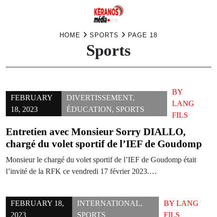
Skip
HOME
SPORTS
PAGE 18
Sports
to
content
BY
FEBRUARY
DIVERTISSEMENT
,
LANG
18, 2023
ÉDUCATION
,
SPORTS
FILS
Entretien avec Monsieur Sorry DIALLO,
chargé du volet sportif de l’IEF de Goudomp
Monsieur le chargé du volet sportif de l’IEF de Goudomp était
l’invité de la RFK ce vendredi 17 février 2023.…
FEBRUARY 18,
INTERNATIONAL
,
BY
LANG
2023
SPORTS
FILS