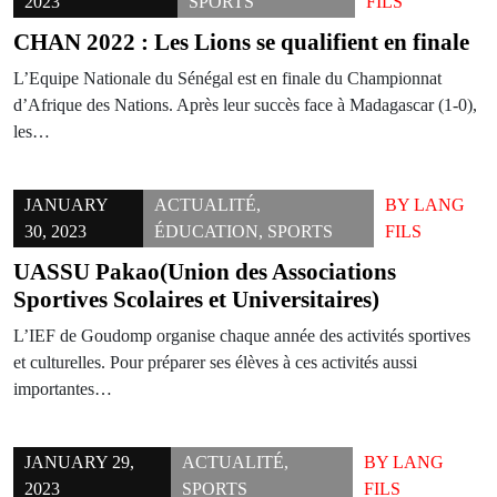
2023
SPORTS
FILS
CHAN 2022 : Les Lions se qualifient en finale
L’Equipe Nationale du Sénégal est en finale du Championnat
d’Afrique des Nations. Après leur succès face à Madagascar (1-0),
les…
JANUARY
ACTUALITÉ
,
BY
LANG
30, 2023
ÉDUCATION
,
SPORTS
FILS
UASSU Pakao(Union des Associations
Sportives Scolaires et Universitaires)
L’IEF de Goudomp organise chaque année des activités sportives
et culturelles. Pour préparer ses élèves à ces activités aussi
importantes…
JANUARY 29,
ACTUALITÉ
,
BY
LANG
2023
SPORTS
FILS