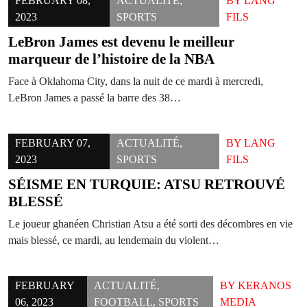
FEBRUARY 08,
ACTUALITÉ
,
BY
LANG
2023
SPORTS
FILS
LeBron James est devenu le meilleur
marqueur de l’histoire de la NBA
Face à Oklahoma City, dans la nuit de ce mardi à mercredi,
LeBron James a passé la barre des 38…
FEBRUARY 07,
ACTUALITÉ
,
BY
LANG
2023
SPORTS
FILS
SÉISME EN TURQUIE: ATSU RETROUVÉ
BLESSÉ
Le joueur ghanéen Christian Atsu a été sorti des décombres en vie
mais blessé, ce mardi, au lendemain du violent…
FEBRUARY
ACTUALITÉ
,
BY
KERANOS
06, 2023
FOOTBALL
,
SPORTS
MEDIA