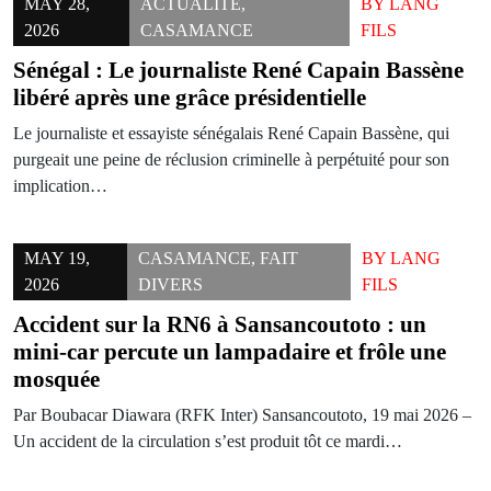
MAY 28,
ACTUALITÉ
,
BY
LANG
2026
CASAMANCE
FILS
Sénégal : Le journaliste René Capain Bassène
libéré après une grâce présidentielle
Le journaliste et essayiste sénégalais René Capain Bassène, qui
purgeait une peine de réclusion criminelle à perpétuité pour son
implication…
MAY 19,
CASAMANCE
,
FAIT
BY
LANG
2026
DIVERS
FILS
Accident sur la RN6 à Sansancoutoto : un
mini-car percute un lampadaire et frôle une
mosquée
Par Boubacar Diawara (RFK Inter) Sansancoutoto, 19 mai 2026 –
Un accident de la circulation s’est produit tôt ce mardi…