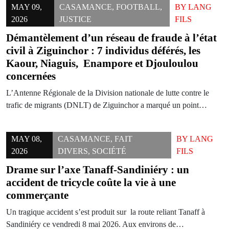
MAY 09,
CASAMANCE
,
FOOTBALL
,
BY
LANG
2026
JUSTICE
FILS
Démantèlement d’un réseau de fraude à l’état
civil à Ziguinchor : 7 individus déférés, les
Kaour, Niaguis, Enampore et Djouloulou
concernées
L’Antenne Régionale de la Division nationale de lutte contre le
trafic de migrants (DNLT) de Ziguinchor a marqué un point…
MAY 08,
CASAMANCE
,
FAIT
BY
LANG
2026
DIVERS
,
SOCIÉTÉ
FILS
Drame sur l’axe Tanaff-Sandiniéry : un
accident de tricycle coûte la vie à une
commerçante
Un tragique accident s’est produit sur la route reliant Tanaff à
Sandiniéry ce vendredi 8 mai 2026. Aux environs de…