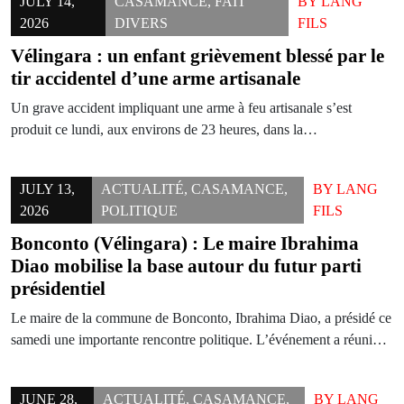
JULY 14,
CASAMANCE
,
FAIT
BY
LANG
2026
DIVERS
FILS
Vélingara : un enfant grièvement blessé par le
tir accidentel d’une arme artisanale
Un grave accident impliquant une arme à feu artisanale s’est
produit ce lundi, aux environs de 23 heures, dans la…
JULY 13,
ACTUALITÉ
,
CASAMANCE
,
BY
LANG
2026
POLITIQUE
FILS
Bonconto (Vélingara) : Le maire Ibrahima
Diao mobilise la base autour du futur parti
présidentiel
Le maire de la commune de Bonconto, Ibrahima Diao, a présidé ce
samedi une importante rencontre politique. L’événement a réuni…
JUNE 28,
ACTUALITÉ
,
CASAMANCE
,
BY
LANG