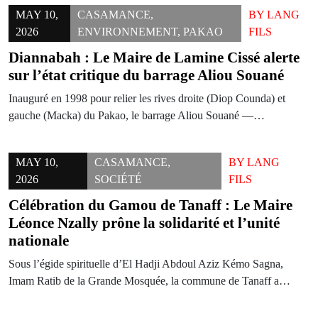
MAY 10,
CASAMANCE
,
BY
LANG
2026
ENVIRONNEMENT
,
PAKAO
FILS
Diannabah : Le Maire de Lamine Cissé alerte
sur l’état critique du barrage Aliou Souané
Inauguré en 1998 pour relier les rives droite (Diop Counda) et
gauche (Macka) du Pakao, le barrage Aliou Souané —…
MAY 10,
CASAMANCE
,
BY
LANG
2026
SOCIÉTÉ
FILS
Célébration du Gamou de Tanaff : Le Maire
Léonce Nzally prône la solidarité et l’unité
nationale
Sous l’égide spirituelle d’El Hadji Abdoul Aziz Kémo Sagna,
Imam Ratib de la Grande Mosquée, la commune de Tanaff a…