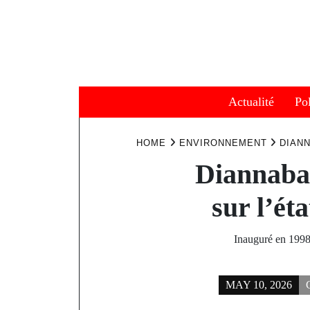
Skip
to
content
Actualité
Pol
HOME
ENVIRONNEMENT
DIANN
Diannabah
sur l’ét
Inauguré en 1998 
MAY 10, 2026