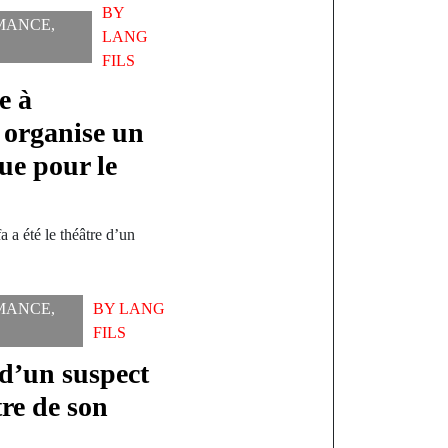
BY
MANCE
,
LANG
FILS
e à
organise un
ue pour le
 a été le théâtre d’un
MANCE
,
BY
LANG
FILS
d’un suspect
re de son