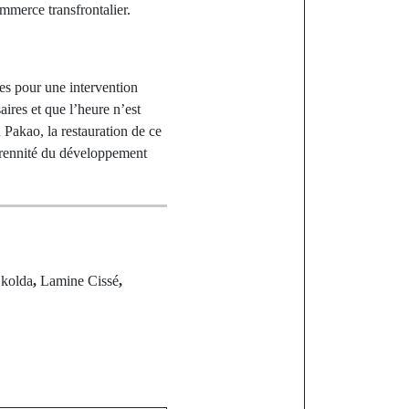
mmerce transfrontalier.
es pour une intervention
ires et que l’heure n’est
 Pakao, la restauration de ce
 pérennité du développement
,
kolda
,
Lamine Cissé
,
st
P : Malang
e avant le