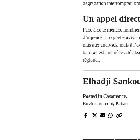
dégradation interromprait bru
Un appel direc
Face à cette menace imminente
d’urgence. Il rappelle avec 
plus aux analyses, mais à l’e
barrage est une nécessité abs
régional.
Elhadji Sanko
Posted in
Casamance
,
Environnement
,
Pakao
P
Ferveur pop
: La m