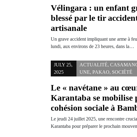
Vélingara : un enfant 
blessé par le tir accide
artisanale
Un grave accident impliquant une arme à feu 
lundi, aux environs de 23 heures, dans la…
JULY 25,
ACTUALITÉ
,
CASAMAN
2025
UNE
,
PAKAO
,
SOCIÉTÉ
Le « navétane » au cœur
Karantaba se mobilise 
cohésion sociale à Bam
Le jeudi 24 juillet 2025, une rencontre crucia
Karantaba pour préparer le prochain mouv