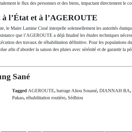
talement le flux des personnes et des biens, impactant directement le co
t à l’État et à l’AGEROUTE
, le Maire Lamine Cissé interpelle solennellement les autorités étatiqu
insistance que l’AGEROUTE a déjà finalisé les études techniques nécessa
xécution des travaux de réhabilitation définitive. Pour les populations du
olue afin d’aborder la saison des pluies avec sérénité et de garantir la
ung Sané
Tagged
AGEROUTE
,
barrage Aliou Souané
,
DIANNAH BA
Pakao
,
réhabilitation routière
,
Sédhiou
rev Post
Next Po
ulaire au Fouta
Trophées UNF
obilisation
Sarr, le sacr