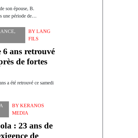
 de son épouse, B.
ès une période de…
ANCE
,
BY
LANG
FILS
 6 ans retrouvé
près de fortes
ans a été retrouvé ce samedi
A
BY
KERANOS
MEDIA
ola : 23 ans de
exigence de