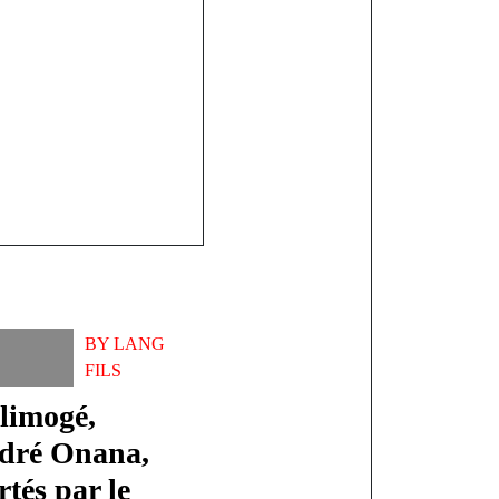
al ?
BY
LANG
FILS
limogé,
dré Onana,
tés par le