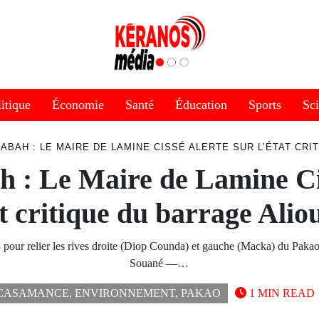
itique
Économie
Santé
Éducation
Sports
Sc
ABAH : LE MAIRE DE LAMINE CISSÉ ALERTE SUR L’ÉTAT CR
 : Le Maire de Lamine Ci
at critique du barrage Ali
pour relier les rives droite (Diop Counda) et gauche (Macka) du Pakao
Souané —…
CASAMANCE
,
ENVIRONNEMENT
,
PAKAO
1 MIN READ