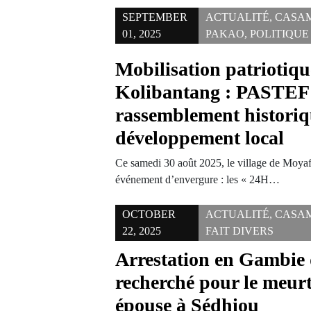
SEPTEMBER
ACTUALITÉ
,
CASA
01, 2025
PAKAO
,
POLITIQUE
Mobilisation patriotiqu
Kolibantang : PASTEF 
rassemblement historiq
développement local
Ce samedi 30 août 2025, le village de Moyafa
événement d’envergure : les « 24H…
OCTOBER
ACTUALITÉ
,
CASA
22, 2025
FAIT DIVERS
Arrestation en Gambie 
recherché pour le meurt
épouse à Sédhiou