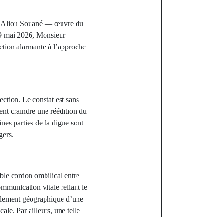
age Aliou Souané — œuvre du
 9 mai 2026, Monsieur
ction alarmante à l’approche
tection. Le constat est sans
sent craindre une réédition du
ines parties de la digue sont
gers.
ble cordon ombilical entre
ommunication vitale reliant le
solement géographique d’une
ale. Par ailleurs, une telle