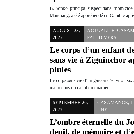
B. Sonko, principal suspect dans l’homicide
Mandiang, a été appréhendé en Gambie apr
AUGUST 23,
ACTUALITÉ
,
CASAM
2025
FAIT DIVERS
Le corps d’un enfant de
sans vie à Ziguinchor a
pluies
Le corps sans vie d’un garçon d’environ six 
matin dans un canal du quartier…
SEPTEMBER 26,
CASAMANCE
,
L
2025
UNE
L’ombre éternelle du Jo
deuil, de mémoire et d’