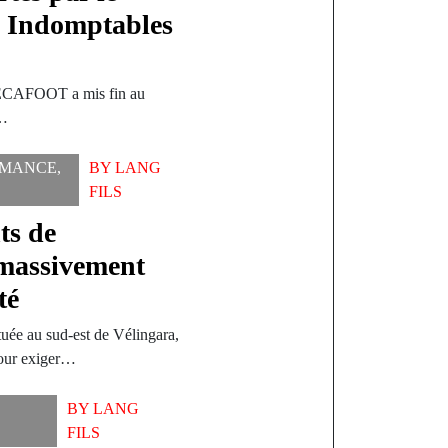
s Indomptables
FECAFOOT a mis fin au
e…
MANCE
,
BY
LANG
FILS
ts de
 massivement
té
tuée au sud-est de Vélingara,
pour exiger…
BY
LANG
FILS