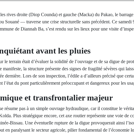
r les rives droite (Diop Counda) et gauche (Macka) du Pakao, le barr
u Souané — traverse une crise structurelle sans précédent. Ce samedi
mmune de Diannah Ba, s’est rendu sur les lieux pour une visite d’inspe
nquiétant avant les pluies
ur le terrain était d’évaluer la solidité de l’ouvrage et de sa digue de pro
manifeste, la structure présente des signes de fragilité sévères qui lais
e dernière. Lors de son inspection, l’édile a d’ailleurs précisé que certa
nt l’état du pont particulièrement préoccupant et dangereux pour les usa
mique et transfrontalier majeur
 résume pas à un simple ouvrage hydraulique, car il constitue le vérita
Kolda. Plus stratégique encore, cet axe routier représente une voie de c
née-Bissau. Une éventuelle rupture de la digue provoquerait ainsi l’i
t en paralysant le secteur agricole, pilier fondamental de l’économie loc