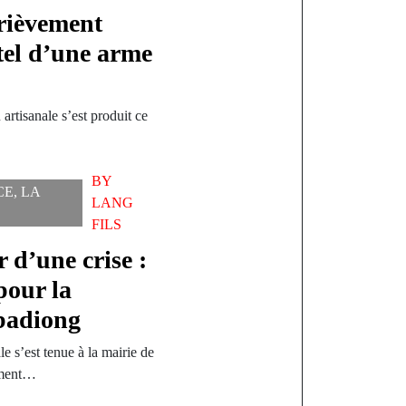
grièvement
ntel d’une arme
artisanale s’est produit ce
BY
CE
,
LA
LANG
FILS
 d’une crise :
pour la
badiong
le s’est tenue à la mairie de
ement…