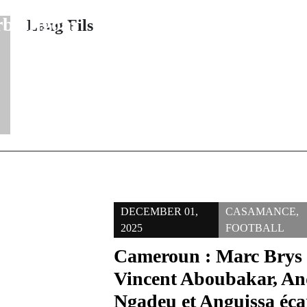
le pour le retour
Mondi
rba Ngom
Lang Fils
DECEMBER 01,
CASAMANCE
,
2025
FOOTBALL
Cameroun : Marc Brys 
Vincent Aboubakar, An
Ngadeu et Anguissa écar