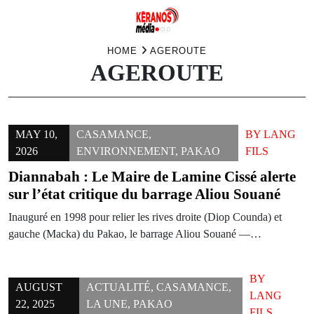
Skip
HOME
AGEROUTE
AGEROUTE
to
content
MAY 10,
CASAMANCE
,
BY
LANG
2026
ENVIRONNEMENT
,
PAKAO
FILS
Diannabah : Le Maire de Lamine Cissé alerte
sur l’état critique du barrage Aliou Souané
Inauguré en 1998 pour relier les rives droite (Diop Counda) et
gauche (Macka) du Pakao, le barrage Aliou Souané —…
BY
AUGUST
ACTUALITÉ
,
CASAMANCE
,
LANG
22, 2025
LA UNE
,
PAKAO
FILS