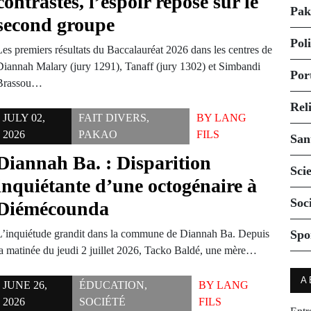
contrastés, l’espoir repose sur le
Pak
second groupe
Pol
Les premiers résultats du Baccalauréat 2026 dans les centres de
Diannah Malary (jury 1291), Tanaff (jury 1302) et Simbandi
Por
Brassou…
Rel
JULY 02,
FAIT DIVERS
,
BY
LANG
2026
PAKAO
FILS
San
Diannah Ba. : Disparition
Sci
inquiétante d’une octogénaire à
Soc
Diémécounda
L’inquiétude grandit dans la commune de Diannah Ba. Depuis
Spo
la matinée du jeudi 2 juillet 2026, Tacko Baldé, une mère…
A
JUNE 26,
ÉDUCATION
,
BY
LANG
2026
SOCIÉTÉ
FILS