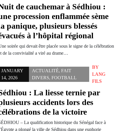
Nuit de cauchemar à Sédhiou :
une procession enflammée sème
la panique, plusieurs blessés
évacués à l’hôpital régional
ne soirée qui devait être placée sous le signe de la célébration
et de la convivialité a viré au drame…
BY
JANUARY
ACTUALITÉ
,
FAIT
LANG
14, 2026
DIVERS
,
FOOTBALL
FILS
Sédhiou : La liesse ternie par
plusieurs accidents lors des
célébrations de la victoire
SÉDHIOU – La qualification historique du Sénégal face à
l’Égypte a plongé la ville de Sédhiou dans une euphorie