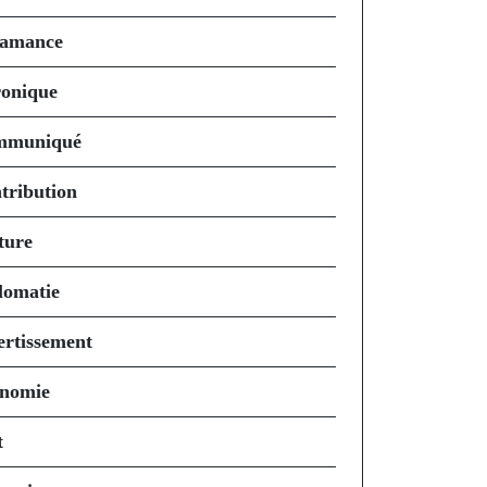
amance
onique
mmuniqué
tribution
ture
lomatie
ertissement
nomie
t