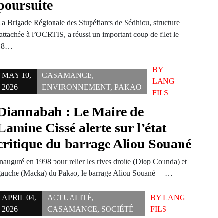
poursuite
La Brigade Régionale des Stupéfiants de Sédhiou, structure
attachée à l’OCRTIS, a réussi un important coup de filet le
18…
BY
MAY 10,
CASAMANCE
,
LANG
2026
ENVIRONNEMENT
,
PAKAO
FILS
Diannabah : Le Maire de
Lamine Cissé alerte sur l’état
critique du barrage Aliou Souané
Inauguré en 1998 pour relier les rives droite (Diop Counda) et
gauche (Macka) du Pakao, le barrage Aliou Souané —…
APRIL 04,
ACTUALITÉ
,
BY
LANG
2026
CASAMANCE
,
SOCIÉTÉ
FILS