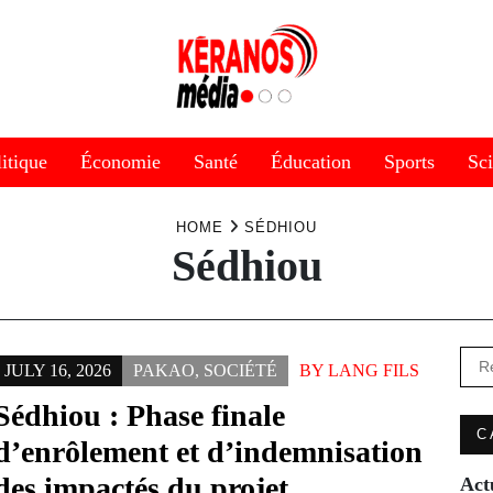
itique
Économie
Santé
Éducation
Sports
Sc
HOME
SÉDHIOU
Sédhiou
Rec
JULY 16, 2026
PAKAO
,
SOCIÉTÉ
BY
LANG FILS
Sédhiou : Phase finale
C
d’enrôlement et d’indemnisation
des impactés du projet
Act