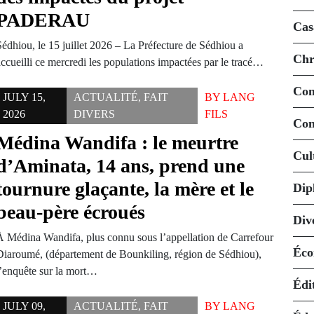
PADERAU
Cas
Sédhiou, le 15 juillet 2026 – La Préfecture de Sédhiou a
Chr
accueilli ce mercredi les populations impactées par le tracé…
Co
JULY 15,
ACTUALITÉ
,
FAIT
BY
LANG
2026
DIVERS
FILS
Con
Médina Wandifa : le meurtre
Cul
d’Aminata, 14 ans, prend une
tournure glaçante, la mère et le
Dip
beau-père écroués
Div
À Médina Wandifa, plus connu sous l’appellation de Carrefour
Éco
Diaroumé, (département de Bounkiling, région de Sédhiou),
l’enquête sur la mort…
Édi
JULY 09,
ACTUALITÉ
,
FAIT
BY
LANG