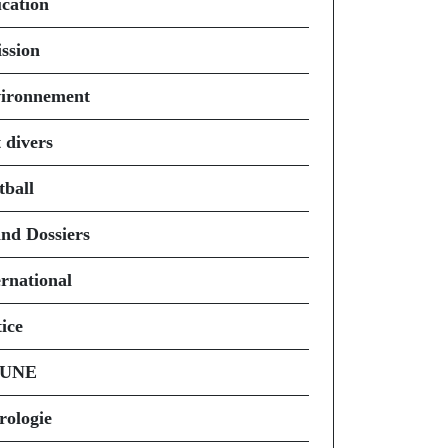
cation
ssion
ironnement
 divers
tball
nd Dossiers
ernational
ice
 UNE
rologie