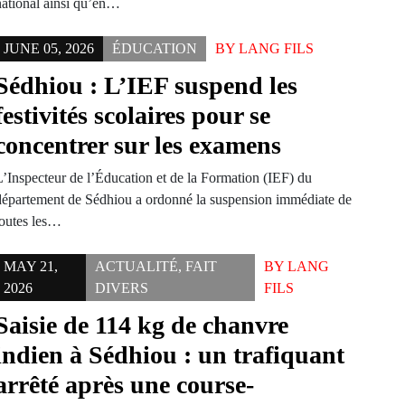
national ainsi qu’en…
JUNE 05, 2026
ÉDUCATION
BY
LANG FILS
Sédhiou : L’IEF suspend les
festivités scolaires pour se
concentrer sur les examens
L’Inspecteur de l’Éducation et de la Formation (IEF) du
département de Sédhiou a ordonné la suspension immédiate de
toutes les…
MAY 21,
ACTUALITÉ
,
FAIT
BY
LANG
2026
DIVERS
FILS
Saisie de 114 kg de chanvre
indien à Sédhiou : un trafiquant
arrêté après une course-