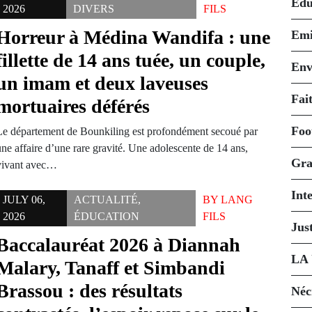
Édu
2026
DIVERS
FILS
Horreur à Médina Wandifa : une
Emi
fillette de 14 ans tuée, un couple,
Env
un imam et deux laveuses
Fait
mortuaires déférés
Foo
Le département de Bounkiling est profondément secoué par
une affaire d’une rare gravité. Une adolescente de 14 ans,
Gra
vivant avec…
Int
JULY 06,
ACTUALITÉ
,
BY
LANG
2026
ÉDUCATION
FILS
Just
Baccalauréat 2026 à Diannah
LA
Malary, Tanaff et Simbandi
Brassou : des résultats
Néc