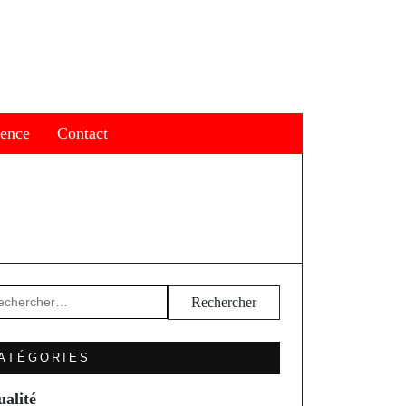
ience
Contact
hercher :
ATÉGORIES
ualité