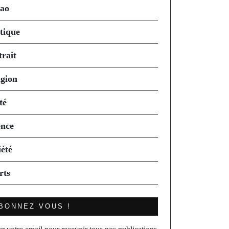
ao
itique
trait
igion
té
ence
iété
rts
BONNEZ VOUS !