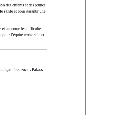
ion
des enfants et des jeunes
de santé
et pour garantir une
et accentue les difficultés
our l’équité territoriale et
st
CONTRE
cifique
,
Oudoucar
,
Pakao
,
TATION
E DES
URCES
S : UNE
ÉRATION