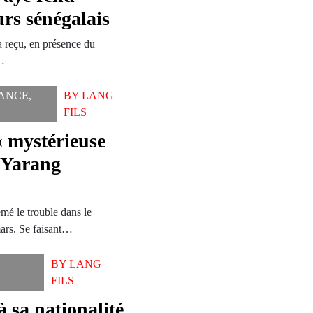
rs sénégalais
 a reçu, en présence du
s…
ANCE
,
BY
LANG
FILS
« mystérieuse
à Yarang
mé le trouble dans le
rs. Se faisant…
BY
LANG
FILS
 sa nationalité