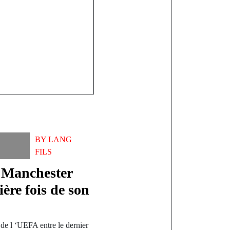
LA LÉGION
MERIE DE
UGOU
BY
LANG
FILS
 Manchester
ère fois de son
 de l ‘UEFA entre le dernier