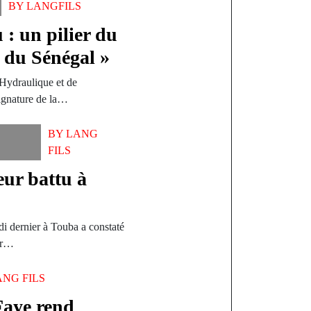
BY
LANGFILS
 : un pilier du
 du Sénégal »
’Hydraulique et de
signature de la…
BY
LANG
FILS
ur battu à
i dernier à Touba a constaté
ar…
ANG FILS
Faye rend