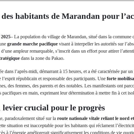
 des habitants de Marandan pour l’ac
 2025
– La population du village de Marandan, situé dans la commune
 une
grande marche pacifique
visant à interpeller les autorités sur l’abs
d’une ampleur remarquable, s’inscrit dans un effort pour attirer l’attenti
tratégique
dans la zone du Pakao.
ée dans l’après-midi, démarrant à 15 heures, et a été caractérisée par un
 l’esprit républicain et responsable des participants. Une
forte mobilis
nes, des femmes, des parents et des notables. Les manifestants ont parco
s pacifiques en main, exprimant leur détermination à mettre fin à cet is
n levier crucial pour le progrès
e, paradoxalement situé sur la
route nationale vitale reliant le nord e
ette situation est inacceptable pour les habitants qui réclament l’électr
s à l’énergie améliorerait significativement les conditions de vie quoti