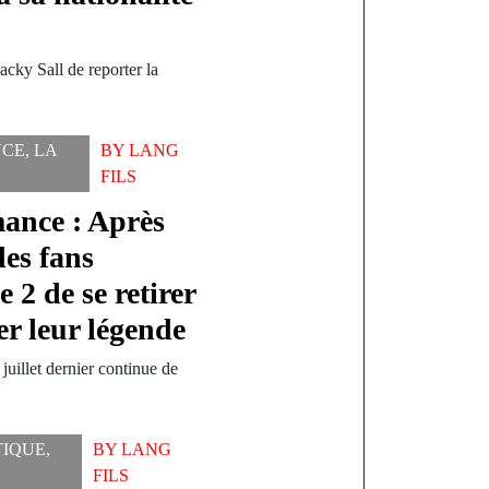
acky Sall de reporter la
NCE
,
LA
BY
LANG
FILS
ance : Après
des fans
2 de se retirer
er leur légende
juillet dernier continue de
TIQUE
,
BY
LANG
FILS