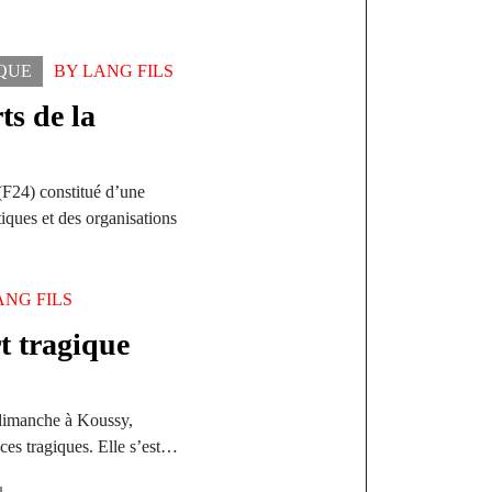
IQUE
BY
LANG FILS
ts de la
F24) constitué d’une
tiques et des organisations
ANG FILS
t tragique
 dimanche à Koussy,
ces tragiques. Elle s’est…