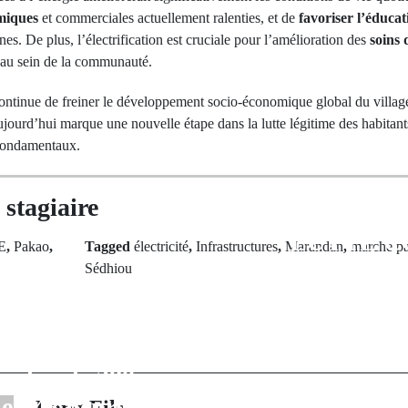
omiques
et commerciales actuellement ralenties, et de
favoriser l’éducat
rnes. De plus, l’électrification est cruciale pour l’amélioration des
soins 
au sein de la communauté.
ontinue de freiner le développement socio-économique global du village 
ourd’hui marque une nouvelle étape dans la lutte légitime des habitants p
 fondamentaux.
stagiaire
Next Po
LUTTE 
E
,
Pakao
,
Tagged
électricité
,
Infrastructures
,
Marandan
,
marche pa
L'EXPLOI
Sédhiou
rev Post
ILLICIT
ce alarmante :
RESSO
 Sénégalaise
NATURELLE
e plus de 380
VASTE OP
en 48 heures