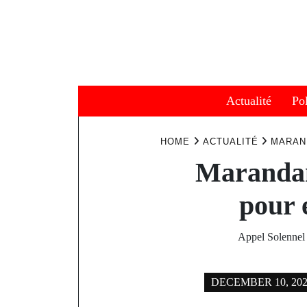
Skip
to
content
Actualité
Pol
HOME
ACTUALITÉ
MARAND
Marandan
pour e
Appel Solennel 
DECEMBER 10, 20