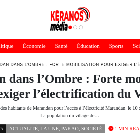
itique
Économie
Santé
Éducation
Sports
Sc
AN DANS L’OMBRE : FORTE MOBILISATION POUR EXIGER L’É
 dans l’Ombre : Forte mob
xiger l’électrification du 
des habitants de Marandan pour l’accès à l’électricité Marandan, le 1
La population du village de…
25
ACTUALITÉ
,
LA UNE
,
PAKAO
,
SOCIÉTÉ
1 MIN RE