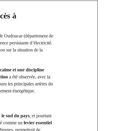
cès à
 de Oudoucar (département de
ence persistante d’électricité.
on sur la situation de la
calme et une discipline
ation
a été observée, avec la
uru les principales artères du
olement énergétique.
t le sud du pays
, et pourtant
icité comme un
levier essentiel
diennes, permettrait de