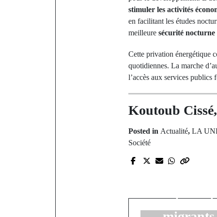
stimuler les activités écon
en facilitant les études noctu
meilleure
sécurité nocturne
Cette privation énergétique c
quotidiennes. La marche d’auj
l’accès aux services publics
Koutoub Cissé, 
Posted in
Actualité
,
LA UN
Société
P
Recrudescen
La Marine
intercept
migrants 