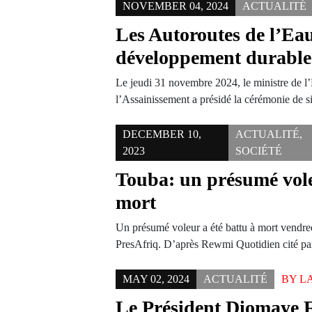
NOVEMBER 04, 2024
ACTUALITÉ
Les Autoroutes de l’Eau
développement durable
Le jeudi 31 novembre 2024, le ministre de l
l’Assainissement a présidé la cérémonie de 
DECEMBER 10,
ACTUALITÉ
,
2023
SOCIÉTÉ
Touba: un présumé vole
mort
Un présumé voleur a été battu à mort vendred
PresAfriq. D’après Rewmi Quotidien cité p
MAY 02, 2024
ACTUALITÉ
BY
L
Le Président Diomaye 