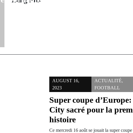
Lang Fils
MENÉE PAR 
DE GENDAR
KÉDO
AUGUST 16,
ACTUALITÉ
,
2023
FOOTBALL
Super coupe d’Europe:
City sacré pour la premi
histoire
Ce mercredi 16 août se jouait la super coupe