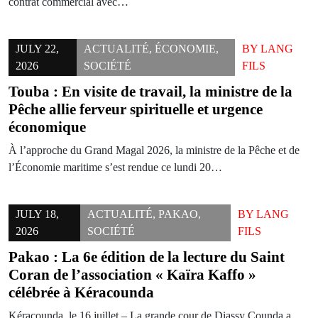
contrat commercial avec…
JULY 22,
ACTUALITÉ
,
ÉCONOMIE
,
BY
LANG
2026
SOCIÉTÉ
FILS
Touba : En visite de travail, la ministre de la
Pêche allie ferveur spirituelle et urgence
économique
À l’approche du Grand Magal 2026, la ministre de la Pêche et de
l’Économie maritime s’est rendue ce lundi 20…
JULY 18,
ACTUALITÉ
,
PAKAO
,
BY
LANG
2026
SOCIÉTÉ
FILS
Pakao : La 6e édition de la lecture du Saint
Coran de l’association « Kaïra Kaffo »
célébrée à Kéracounda
Kéracounda, le 16 juillet – La grande cour de Diassy Counda a