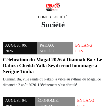
Skip
HOME
SOCIÉTÉ
Société
to
content
AUGUST 06,
PAKAO
,
BY
LANG
2026
SOCIÉTÉ
FILS
Célébration du Magal 2026 à Diannah Ba : Le
Dahira Cheikh Yalla Seydi rend hommage à
Serigne Touba
Diannah Ba, ville sainte du Pakao, a vibré au rythme du Magal ce
dimanche 2 août 2026. L’événement s’est déroulé…
AUGUST 04,
ÉCONOMIE
,
BY
LANG