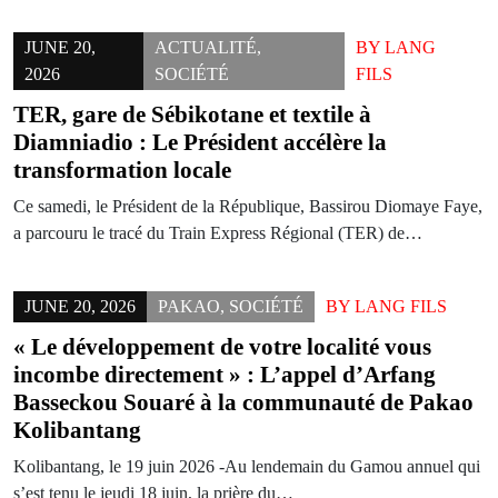
JUNE 20,
ACTUALITÉ
,
BY
LANG
2026
SOCIÉTÉ
FILS
TER, gare de Sébikotane et textile à
Diamniadio : Le Président accélère la
transformation locale
Ce samedi, le Président de la République, Bassirou Diomaye Faye,
a parcouru le tracé du Train Express Régional (TER) de…
JUNE 20, 2026
PAKAO
,
SOCIÉTÉ
BY
LANG FILS
« Le développement de votre localité vous
incombe directement » : L’appel d’Arfang
Basseckou Souaré à la communauté de Pakao
Kolibantang
Kolibantang, le 19 juin 2026 -Au lendemain du Gamou annuel qui
s’est tenu le jeudi 18 juin, la prière du…