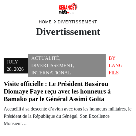
Skip
HOME
DIVERTISSEMENT
Divertissement
to
content
ACTUALITÉ
,
BY
JULY
DIVERTISSEMENT
,
LANG
28, 2026
INTERNATIONAL
FILS
Visite officielle : Le Président Bassirou
Diomaye Faye reçu avec les honneurs à
Bamako par le Général Assimi Goïta
Accueilli à sa descente d’avion avec tous les honneurs militaires, le
Président de la République du Sénégal, Son Excellence
Monsieur…