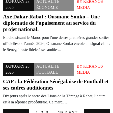
JANUARY 28,
ACTUALITÉ
,
BY
KERANOS
2026
ÉCONOMIE
MEDIA
Axe Dakar-Rabat : Ousmane Sonko – Une
diplomatie de l’apaisement au service du
projet national.
En choisissant le Maroc pour l'une de ses premières grandes sorties
officielles de l'année 2026, Ousmane Sonko envoie un signal clair :
le Sénégal reste fidèle à ses amitiés...
JANUARY 28,
ACTUALITÉ
,
BY
KERANOS
2026
FOOTBALL
MEDIA
CAF : la Fédération Sénégalaise de Football et
ses cadres auditionnés
Dix jours après le sacre des Lions de la Téranga à Rabat, l’heure
est à la réponse procédurale. Ce mardi,…
1
2
3
…
19
NEXT