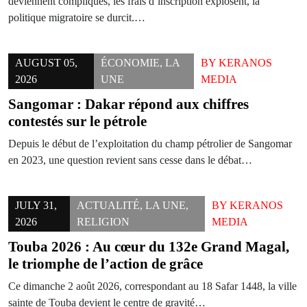
deviennent compliqués, les frais d’inscription explosent, la
politique migratoire se durcit.…
AUGUST 05,
ÉCONOMIE
,
LA
BY
KERANOS
2026
UNE
MEDIA
Sangomar : Dakar répond aux chiffres
contestés sur le pétrole
Depuis le début de l’exploitation du champ pétrolier de Sangomar
en 2023, une question revient sans cesse dans le débat…
JULY 31,
ACTUALITÉ
,
LA UNE
,
BY
KERANOS
2026
RELIGION
MEDIA
Touba 2026 : Au cœur du 132e Grand Magal,
le triomphe de l’action de grâce
Ce dimanche 2 août 2026, correspondant au 18 Safar 1448, la ville
sainte de Touba devient le centre de gravité…