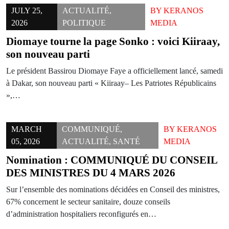
JULY 25,
ACTUALITÉ
,
BY
KERANOS
2026
POLITIQUE
MEDIA
Diomaye tourne la page Sonko : voici Kiiraay,
son nouveau parti
Le président Bassirou Diomaye Faye a officiellement lancé, samedi
à Dakar, son nouveau parti « Kiiraay– Les Patriotes Républicains
»,…
MARCH
COMMUNIQUÉ
,
BY
KERANOS
05, 2026
ACTUALITÉ
,
SANTÉ
MEDIA
Nomination : COMMUNIQUÉ DU CONSEIL
DES MINISTRES DU 4 MARS 2026
Sur l’ensemble des nominations décidées en Conseil des ministres,
67% concernent le secteur sanitaire, douze conseils
d’administration hospitaliers reconfigurés en…