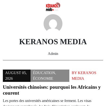
Skip
to
content
KERANOS MEDIA
Admin
AUGUST 05,
ÉDUCATION
,
BY
KERANOS
2026
ÉCONOMIE
MEDIA
Universités chinoises: pourquoi les Africains y
courent
Les portes des universités américaines se ferment. Les visas