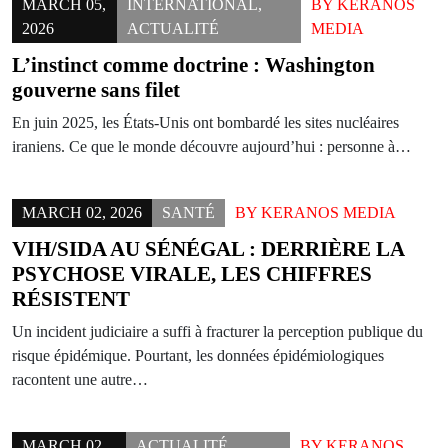
MARCH 05,
INTERNATIONAL
,
BY
KERANOS
2026
ACTUALITÉ
MEDIA
L’instinct comme doctrine : Washington
gouverne sans filet
En juin 2025, les États-Unis ont bombardé les sites nucléaires
iraniens. Ce que le monde découvre aujourd’hui : personne à…
MARCH 02, 2026
SANTÉ
BY
KERANOS MEDIA
VIH/SIDA AU SÉNÉGAL : DERRIÈRE LA
PSYCHOSE VIRALE, LES CHIFFRES
RÉSISTENT
Un incident judiciaire a suffi à fracturer la perception publique du
risque épidémique. Pourtant, les données épidémiologiques
racontent une autre…
MARCH 02,
ACTUALITÉ
,
BY
KERANOS