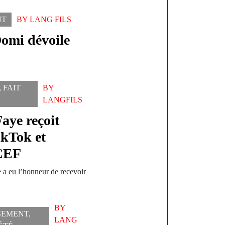
NT
BY
LANG FILS
omi dévoile
,
FAIT
BY
LANGFILS
aye reçoit
ikTok et
CEF
e a eu l’honneur de recevoir
BY
SEMENT
,
LANG