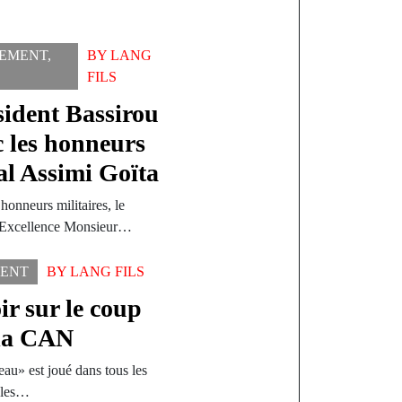
SEMENT
,
BY
LANG
FILS
ésident Bassirou
 les honneurs
l Assimi Goïta
honneurs militaires, le
n Excellence Monsieur…
MENT
BY
LANG FILS
ir sur le coup
 la CAN
au» est joué dans tous les
 les…