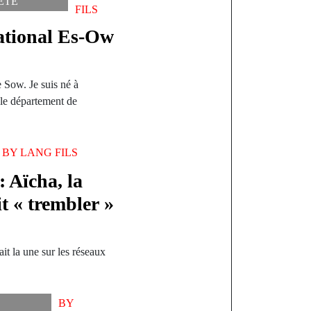
ÉTÉ
FILS
national Es-Ow
Sow. Je suis né à
le département de
BY
LANG FILS
: Aïcha, la
t « trembler »
it la une sur les réseaux
BY