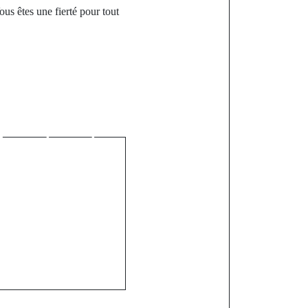
us êtes une fierté pour tout
st
A :
relles Lutte
larisation et
ellence