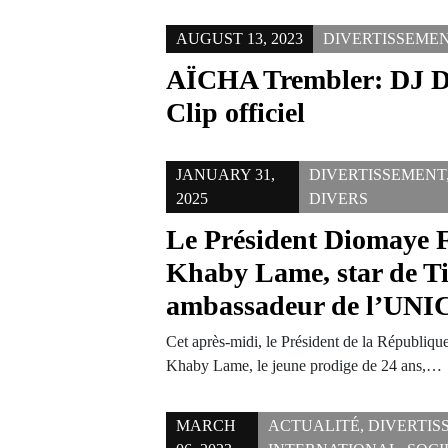
AUGUST 13, 2023
DIVERTISSEME
AÏCHA Trembler: DJ D
Clip officiel
JANUARY 31,
DIVERTISSEMENT
2025
DIVERS
Le Président Diomaye F
Khaby Lame, star de T
ambassadeur de l’UNI
Cet après-midi, le Président de la Républiqu
Khaby Lame, le jeune prodige de 24 ans,…
MARCH
ACTUALITÉ
,
DIVERTIS