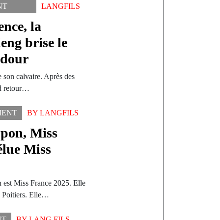
NT
LANGFILS
nce, la
eng brise le
Ndour
 son calvaire. Après des
nd retour…
MENT
BY
LANGFILS
opon, Miss
élue Miss
 est Miss France 2025. Elle
 Poitiers. Elle…
NT
BY
LANG FILS