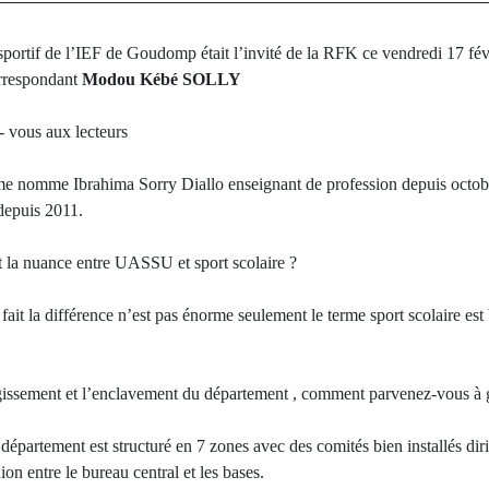
sportif de l’IEF de Goudomp était l’invité de la RFK ce vendredi 17 fév
orrespondant
Modou Kébé SOLLY
- vous aux lecteurs
me nomme Ibrahima Sorry Diallo enseignant de profession depuis octobre
depuis 2011.
t la nuance entre UASSU et sport scolaire ?
fait la différence n’est pas énorme seulement le terme sport scolaire e
gissement et l’enclavement du département , comment parvenez-vous à g
département est structuré en 7 zones avec des comités bien installés dir
ion entre le bureau central et les bases.