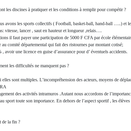
ont les discines à pratiquer et les conditions à remplir pour compétir ?
s avons les sports collectifs ( Football, basket-ball, hand-ball …..) et le
s: vitesse, lancer , saut en hauteur et longueur ,relais….
tions il faut payer une participation de 5000 F CFA par école élémentai
r au comité départemental qui fait des ristournes par montant cotisé;
avoir une licence en guise d’assurance pour d’ éventuels accidents.
ment les difficultés ne manquent pas ?
i elles sont multiples. L’incompréhension des acteurs, moyens de dépl
-CRA
ongement des activités intramuros .Autant nous accordons de l’importanc
u sport toute son importance. En dehors de l’aspect sportif , les élèves f
 de la fin ?