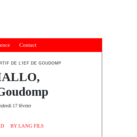
ience
Contact
TIF DE L’IEF DE GOUDOMP
DIALLO,
e Goudomp
ndredi 17 février
AD
BY
LANG FILS