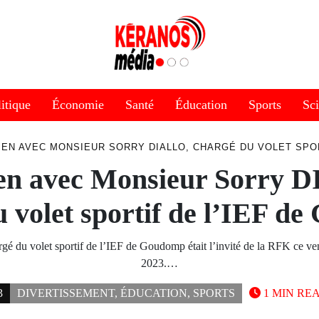
itique
Économie
Santé
Éducation
Sports
Sc
IEN AVEC MONSIEUR SORRY DIALLO, CHARGÉ DU VOLET SPOR
ien avec Monsieur Sorry 
u volet sportif de l’IEF d
gé du volet sportif de l’IEF de Goudomp était l’invité de la RFK ce ve
2023.…
3
DIVERTISSEMENT
,
ÉDUCATION
,
SPORTS
1 MIN RE