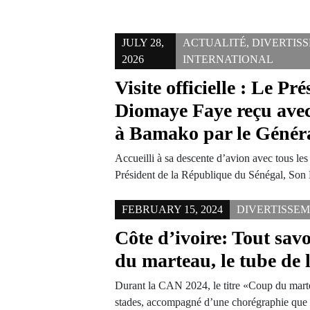
JULY 28,
ACTUALITÉ
,
DIVERTIS
2026
INTERNATIONAL
Visite officielle : Le Pr
Diomaye Faye reçu avec
à Bamako par le Généra
Accueilli à sa descente d’avion avec tous les 
Président de la République du Sénégal, So
FEBRUARY 15, 2024
DIVERTISSE
Côte d’ivoire: Tout savo
du marteau, le tube de
Durant la CAN 2024, le titre «Coup du marte
stades, accompagné d’une chorégraphie que