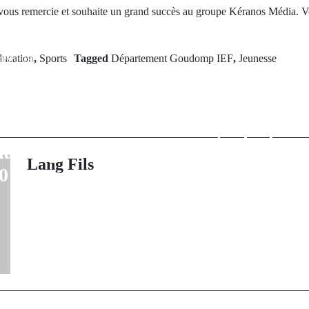
 vous remercie et souhaite un grand succès au groupe Kéranos Média. Vo
rev Post
ucation
,
Sports
Tagged
Département Goudomp IEF
,
Jeunesse
Next Po
 Turquie : le
KOLD
eur ghanéen
l’USAID/Passe
 Atsu retrouvé
contre la désco
lan dépasse les
pour l'exc
Lang Fils
0 morts