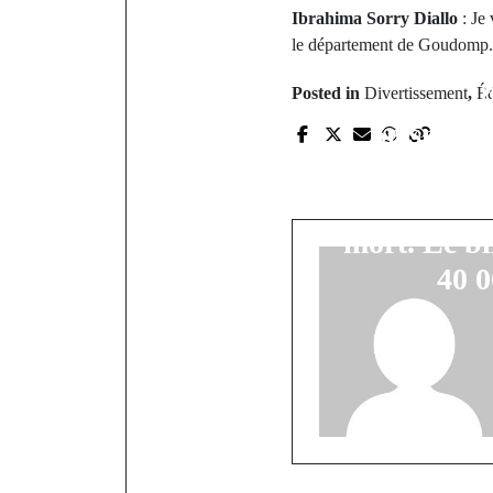
Ibrahima Sorry Diallo
: Je
le département de Goudomp.
P
Posted in
Divertissement
,
Éd
Séisme en
football
Christian
mort. Le bi
40 0