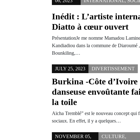
06, 2023
INTERNATIONAL
,
SOCI
Inédit : L’artiste inter
Diatto à cœur ouvert
PrésentationJe me nomme Mamadou Lamine 
Kandiadiou dans la commune de Diaroumé ,
Bounkiling,…
JULY 25, 2023
DIVERTISSEMENT
Burkina -Côte d’Ivoire 
danseuse envoûtante fai
la toile
Aïcha Tremblé” est le nouveau concept qui fa
sociaux. En effet, il y a quelques…
NOVEMBER 05,
CULTURE
,