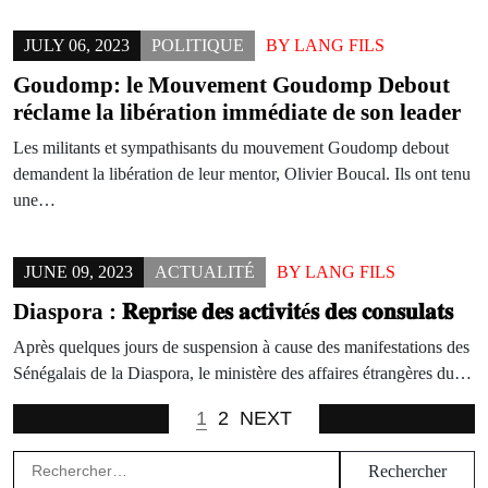
JULY 06, 2023
POLITIQUE
BY
LANG FILS
Goudomp: le Mouvement Goudomp Debout
réclame la libération immédiate de son leader
Les militants et sympathisants du mouvement Goudomp debout
demandent la libération de leur mentor, Olivier Boucal. Ils ont tenu
une…
JUNE 09, 2023
ACTUALITÉ
BY
LANG FILS
Diaspora : 𝐑𝐞𝐩𝐫𝐢𝐬𝐞 𝐝𝐞𝐬 𝐚𝐜𝐭𝐢𝐯𝐢𝐭é𝐬 𝐝𝐞𝐬 𝐜𝐨𝐧𝐬𝐮𝐥𝐚𝐭𝐬
Après quelques jours de suspension à cause des manifestations des
Sénégalais de la Diaspora, le ministère des affaires étrangères du…
1
2
NEXT
Rechercher :