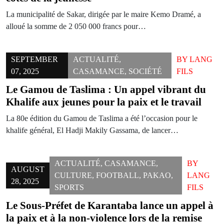
La municipalité de Sakar, dirigée par le maire Kemo Dramé, a
alloué la somme de 2 050 000 francs pour…
SEPTEMBER
ACTUALITÉ
,
BY
LANG
07, 2025
CASAMANCE
,
SOCIÉTÉ
FILS
Le Gamou de Taslima : Un appel vibrant du
Khalife aux jeunes pour la paix et le travail
La 80e édition du Gamou de Taslima a été l’occasion pour le
khalife général, El Hadji Makily Gassama, de lancer…
ACTUALITÉ
,
CASAMANCE
,
BY
AUGUST
CULTURE
,
FOOTBALL
,
PAKAO
,
LANG
28, 2025
SPORTS
FILS
Le Sous-Préfet de Karantaba lance un appel à
la paix et à la non-violence lors de la remise