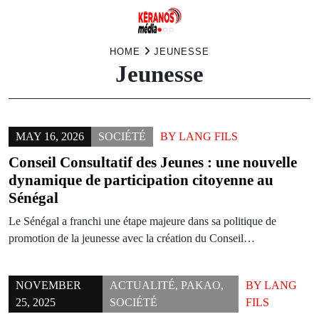
Skip
HOME
JEUNESSE
Jeunesse
to
content
MAY 16, 2026
SOCIÉTÉ
BY
LANG FILS
Conseil Consultatif des Jeunes : une nouvelle
dynamique de participation citoyenne au
Sénégal
Le Sénégal a franchi une étape majeure dans sa politique de
promotion de la jeunesse avec la création du Conseil…
NOVEMBER
ACTUALITÉ
,
PAKAO
,
BY
LANG
25, 2025
SOCIÉTÉ
FILS