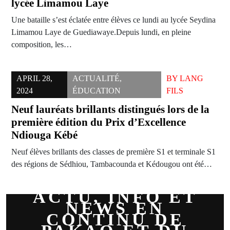
lycée Limamou Laye
Une bataille s’est éclatée entre élèves ce lundi au lycée Seydina
Limamou Laye de Guediawaye.Depuis lundi, en pleine
composition, les…
APRIL 28,
ACTUALITÉ
,
BY
LANG
2024
ÉDUCATION
FILS
Neuf lauréats brillants distingués lors de la
première édition du Prix d’Excellence
Ndiouga Kébé
Neuf élèves brillants des classes de première S1 et terminale S1
des régions de Sédhiou, Tambacounda et Kédougou ont été…
ACTU, INFO ET
NEWS EN
CONTINU DE