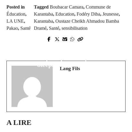
Posted in
Tagged
Boubacar Camara
,
Commune de
Éducation
,
Karantaba
,
Education
,
Fodéry Diba
,
Jeunesse
,
LA UNE
,
Karantaba
,
Oustaze Cheikh Ahmadou Bamba
Pakao
,
Santé
Dramé
,
Santé
,
sensibilisation
Prev Post
Next Post
Zone de Kolibantang : Moyafara
Quand les frontières traversent les
fait la loi et s'empare de la première
villes : Un voyage à travers les cités
place de sa poule
bicéphales du monde
Lang Fils
A LIRE