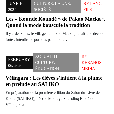
JUNE 10,
CULTURE
,
LA UNE
,
BY
LANG
2025
SOCIÉTÉ
FILS
Les « Koundé Koundé » de Pakao Macka :,
Quand la mode bouscule la tradition
Il y a deux ans, le village de Pakao Macka prenait une décision
forte : interdire le port des pantalons…
ACTUALITÉ
,
BY
FEBRUARY
CULTURE
,
KERANOS
06, 2026
ÉDUCATION
MEDIA
Vélingara : Les élèves s’initient à la plume
en prélude au SALIKO
En préparation de la première édition du Salon du Livre de
Kolda (SALIKO), l’école Moulaye Siranding Baldé de
Vélingara a…