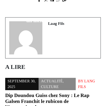
Next Post
Prev Post
Le Président Faye à l'ONU : Un
Ousmane Dembélé, nouveau maître
plaidoyer pour la Palestine malgré
du football mondial
un incident protocolaire
Lang Fils
A LIRE
SEPTEMBER 30,
ACTUALITÉ
,
BY
LANG
2025
CULTURE
FILS
Dip Doundou Guiss chez Sony : Le Rap
Galsen Franchit le rubicon de