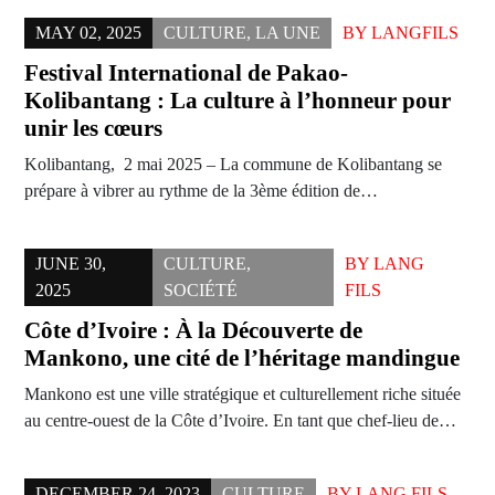
MAY 02, 2025
CULTURE
,
LA UNE
BY
LANGFILS
Festival International de Pakao-
Kolibantang : La culture à l’honneur pour
unir les cœurs
Kolibantang, 2 mai 2025 – La commune de Kolibantang se
prépare à vibrer au rythme de la 3ème édition de…
JUNE 30,
CULTURE
,
BY
LANG
2025
SOCIÉTÉ
FILS
Côte d’Ivoire : À la Découverte de
Mankono, une cité de l’héritage mandingue
Mankono est une ville stratégique et culturellement riche située
au centre-ouest de la Côte d’Ivoire. En tant que chef-lieu de…
DECEMBER 24, 2023
CULTURE
BY
LANG FILS