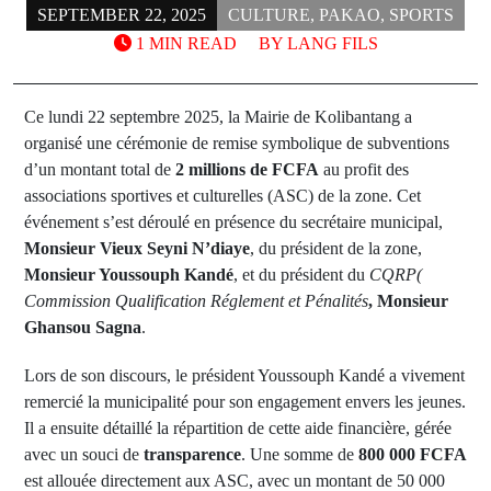
SEPTEMBER 22, 2025
CULTURE
,
PAKAO
,
SPORTS
1 MIN READ
BY
LANG FILS
Ce lundi 22 septembre 2025, la Mairie de Kolibantang a
organisé une cérémonie de remise symbolique de subventions
d’un montant total de
2 millions de FCFA
au profit des
associations sportives et culturelles (ASC) de la zone. Cet
événement s’est déroulé en présence du secrétaire municipal,
Monsieur Vieux Seyni N’diaye
, du président de la zone,
Monsieur Youssouph Kandé
, et du président du
CQRP(
Commission Qualification Réglement et Pénalités
, Monsieur
Ghansou Sagna
.
Lors de son discours, le président Youssouph Kandé a vivement
remercié la municipalité pour son engagement envers les jeunes.
Il a ensuite détaillé la répartition de cette aide financière, gérée
avec un souci de
transparence
. Une somme de
800 000 FCFA
est allouée directement aux ASC, avec un montant de 50 000