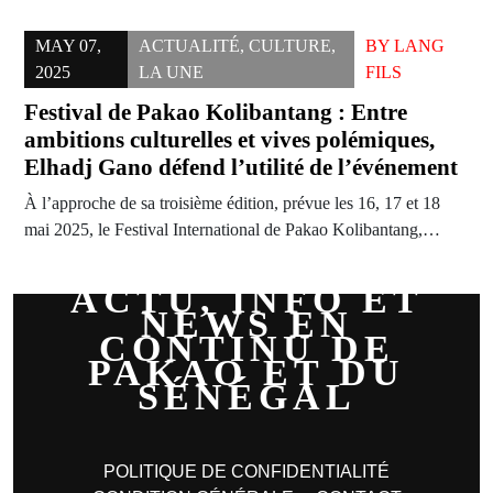
MAY 07,
ACTUALITÉ
,
CULTURE
,
BY
LANG
2025
LA UNE
FILS
Festival de Pakao Kolibantang : Entre
ambitions culturelles et vives polémiques,
Elhadj Gano défend l’utilité de l’événement
À l’approche de sa troisième édition, prévue les 16, 17 et 18
mai 2025, le Festival International de Pakao Kolibantang,…
ACTU, INFO ET
NEWS EN
CONTINU DE
PAKAO ET DU
SÉNÉGAL
POLITIQUE DE CONFIDENTIALITÉ