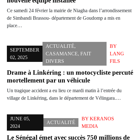
nouvelle équipe installée
Ce samedi 24 février la mairie de Niagha dans l’arrondissement
de Simbandi Brassou- département de Goudomp a mis en
place…
ACTUALITÉ
,
BY
SEPTEMBER
CASAMANCE
,
FAIT
LANG
02, 2025
DIVERS
FILS
Drame à Linkéring : un motocycliste percuté
mortellement par un véhicule
Un tragique accident a eu lieu ce mardi matin à l’entrée du
village de Linkéring, dans le département de Vélingara.…
JUNE 05,
BY
KERANOS
ACTUALITÉ
2024
MEDIA
Le Sénégal émet avec succès 750 millions de