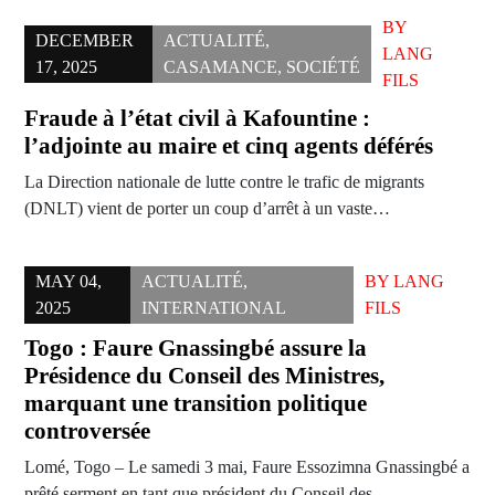
BY
DECEMBER
ACTUALITÉ
,
LANG
17, 2025
CASAMANCE
,
SOCIÉTÉ
FILS
Fraude à l’état civil à Kafountine :
l’adjointe au maire et cinq agents déférés
La Direction nationale de lutte contre le trafic de migrants
(DNLT) vient de porter un coup d’arrêt à un vaste…
MAY 04,
ACTUALITÉ
,
BY
LANG
2025
INTERNATIONAL
FILS
Togo : Faure Gnassingbé assure la
Présidence du Conseil des Ministres,
marquant une transition politique
controversée
Lomé, Togo – Le samedi 3 mai, Faure Essozimna Gnassingbé a
prêté serment en tant que président du Conseil des…