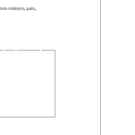
non-violence
,
paix
,
st
ou chemin de
ouvrez le
ypique que
 les Lions de
r le Mondial
6