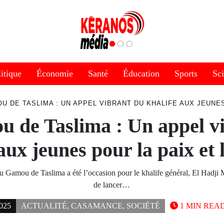
itique
Économie
Santé
Éducation
Sports
Sc
U DE TASLIMA : UN APPEL VIBRANT DU KHALIFE AUX JEUNES
 de Taslima : Un appel v
aux jeunes pour la paix et l
du Gamou de Taslima a été l’occasion pour le khalife général, El Hadji
de lancer…
025
ACTUALITÉ
,
CASAMANCE
,
SOCIÉTÉ
1 MIN REA