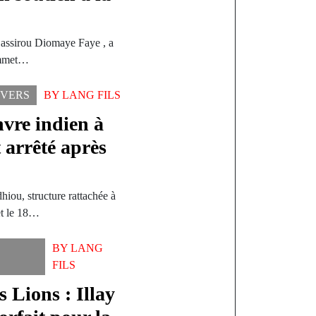
Bassirou Diomaye Faye , a
sommet…
IVERS
BY
LANG FILS
nvre indien à
 arrêté après
iou, structure rattachée à
et le 18…
BY
LANG
FILS
 Lions : Illay