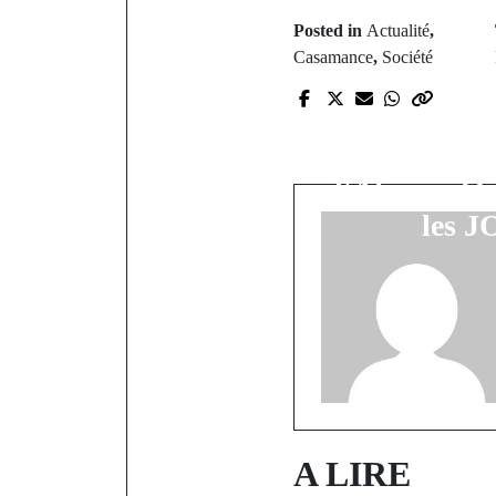
Posted in
Actualité
,
Casamance
,
Société
P
L'or pou
Mbagnic
l'African O
les J
A LIRE