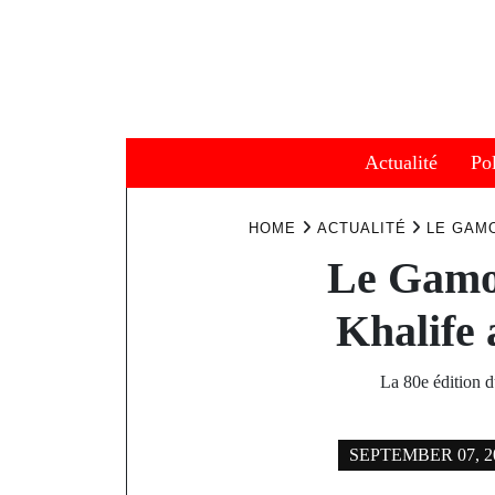
Skip
to
content
Actualité
Pol
HOME
ACTUALITÉ
LE GAMO
Le Gamou
Khalife 
La 80e édition 
SEPTEMBER 07, 2