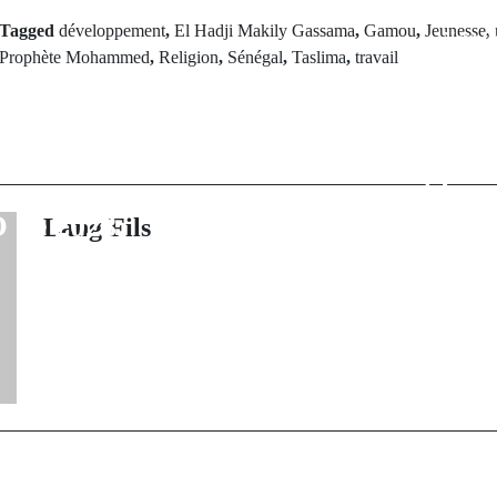
Tagged
développement
,
El Hadji Makily Gassama
,
Gamou
,
Jeunesse
,
Next Po
Prophète Mohammed
,
Religion
,
Sénégal
,
Taslima
,
travail
Voie du salut 
rev Post
r le judoka
croix : Déc
k Ndiaye à
parcours at
pen, un pas vers
pourraient faire
O de 2028
la Teranga pou
Lang Fils
202