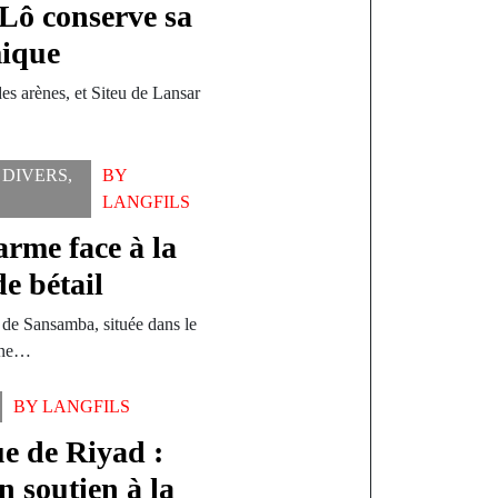
Lô conserve sa
mique
es arènes, et Siteu de Lansar
 DIVERS
,
BY
LANGFILS
rme face à la
e bétail
 de Sansamba, située dans le
 une…
BY
LANGFILS
e de Riyad :
n soutien à la