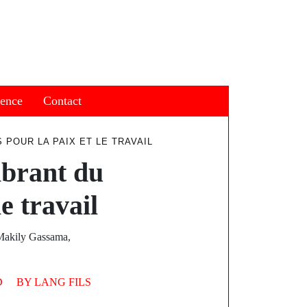
ience
Contact
 POUR LA PAIX ET LE TRAVAIL
ibrant du
e travail
 Makily Gassama,
D
BY
LANG FILS