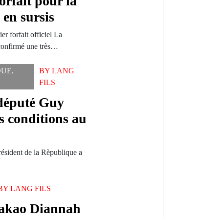
orfait pour la
en sursis
 forfait officiel La
 confirmé une très…
QUE
,
BY
LANG
FILS
 député Guy
 conditions au
président de la Rèpublique a
BY
LANG FILS
Pakao Diannah