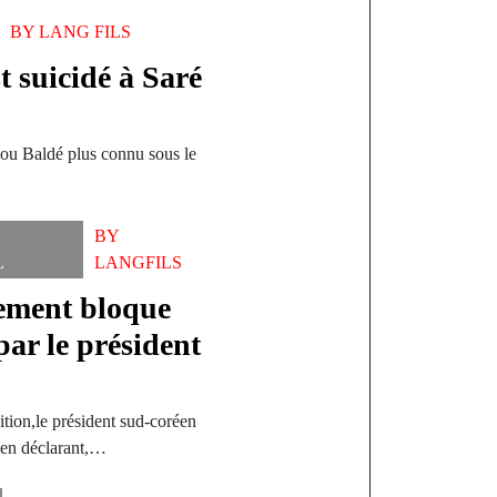
BY
LANG FILS
 suicidé à Saré
u Baldé plus connu sous le
BY
L
LANGFILS
lement bloque
par le président
ition,le président sud-coréen
 en déclarant,…