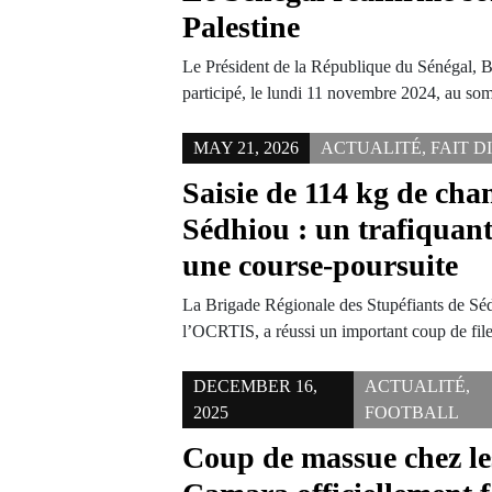
Palestine
Le Président de la République du Sénégal, 
participé, le lundi 11 novembre 2024, au 
MAY 21, 2026
ACTUALITÉ
,
FAIT D
Saisie de 114 kg de cha
Sédhiou : un trafiquant
une course-poursuite
La Brigade Régionale des Stupéfiants de Sédh
l’OCRTIS, a réussi un important coup de fil
DECEMBER 16,
ACTUALITÉ
,
2025
FOOTBALL
Coup de massue chez les