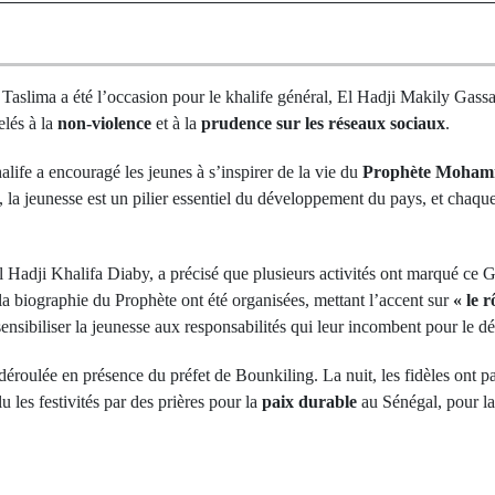
aslima a été l’occasion pour le khalife général, El Hadji Makily Gass
pelés à la
non-violence
et à la
prudence sur les réseaux sociaux
.
life a encouragé les jeunes à s’inspirer de la vie du
Prophète Moham
i, la jeunesse est un pilier essentiel du développement du pays, et chaque
l Hadji Khalifa Diaby, a précisé que plusieurs activités ont marqué ce 
a biographie du Prophète ont été organisées, mettant l’accent sur
« le 
e sensibiliser la jeunesse aux responsabilités qui leur incombent pour le 
 déroulée en présence du préfet de Bounkiling. La nuit, les fidèles ont pa
lu les festivités par des prières pour la
paix durable
au Sénégal, pour l