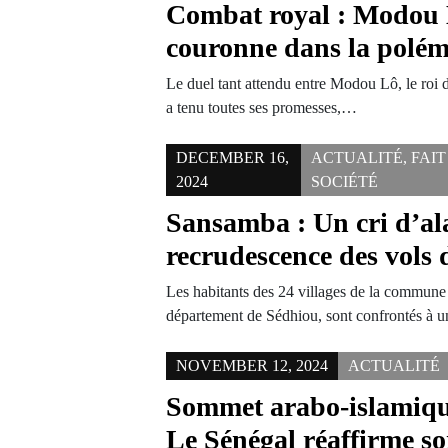
Combat royal : Modou 
couronne dans la polé
Le duel tant attendu entre Modou Lô, le roi d
a tenu toutes ses promesses,…
DECEMBER 16,
ACTUALITÉ
,
FAIT
2024
SOCIÉTÉ
Sansamba : Un cri d’ala
recrudescence des vols d
Les habitants des 24 villages de la commune
département de Sédhiou, sont confrontés à
NOVEMBER 12, 2024
ACTUALITÉ
Sommet arabo-islamiqu
Le Sénégal réaffirme so