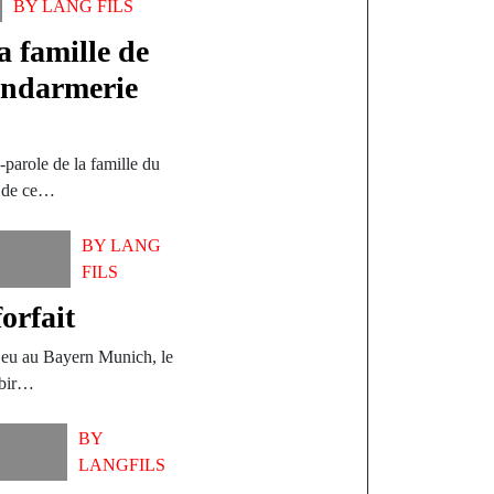
BY
LANG FILS
a famille de
gendarmerie
-parole de la famille du
e de ce…
BY
LANG
FILS
orfait
jeu au Bayern Munich, le
ubir…
BY
LANGFILS