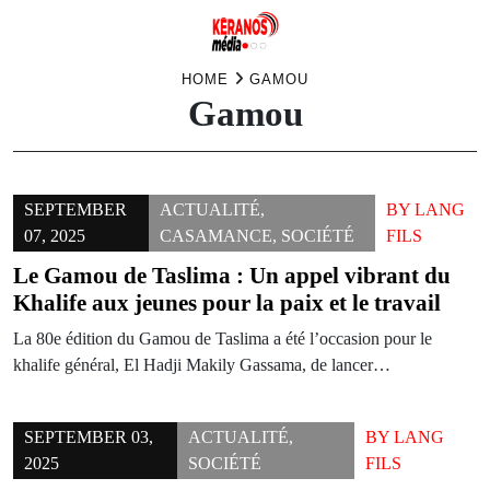
Skip
HOME
GAMOU
Gamou
to
content
SEPTEMBER
ACTUALITÉ
,
BY
LANG
07, 2025
CASAMANCE
,
SOCIÉTÉ
FILS
Le Gamou de Taslima : Un appel vibrant du
Khalife aux jeunes pour la paix et le travail
La 80e édition du Gamou de Taslima a été l’occasion pour le
khalife général, El Hadji Makily Gassama, de lancer…
SEPTEMBER 03,
ACTUALITÉ
,
BY
LANG
2025
SOCIÉTÉ
FILS