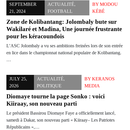
SEPTEMBER
ACTUALITÉ
,
BY
MODOU
21, 2024
FOOTBALL
KÉBÉ
Zone de Kolibantang: Jolombaly bute sur
Wakilaré et Madina, Une journée frustrante
pour les kéracoundois
L’ASC Jolombaly a vu ses ambitions freinées lors de son entrée
en lice dans le championnat national populaire de Kolibantang.
…
JULY 25,
ACTUALITÉ
,
BY
KERANOS
2026
POLITIQUE
MEDIA
Diomaye tourne la page Sonko : voici
Kiiraay, son nouveau parti
Le président Bassirou Diomaye Faye a officiellement lancé,
samedi à Dakar, son nouveau parti « Kiiraay– Les Patriotes
Républicains »,…