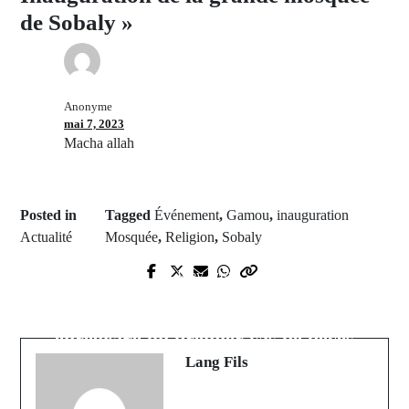
de Sobaly »
Anonyme
mai 7, 2023
Macha allah
Posted in
Tagged
Événement
,
Gamou
,
inauguration
Actualité
Mosquée
,
Religion
,
Sobaly
Prev Post
Next Post
Goudomp : Deuxième essai
Fièvre Crimée Congo : le Sénégal
départemental de l' IEF
enregistre un premier cas de décès
Lang Fils