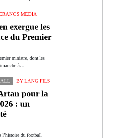
ERANOS MEDIA
en exergue les
nce du Premier
emier ministre, dont les
 dimanche à…
BALL
BY
LANG FILS
rtan pour la
026 : un
té
l’histoire du football