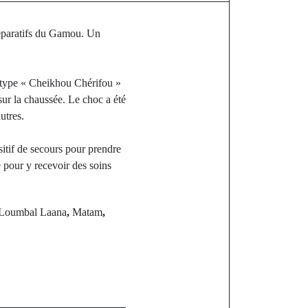
réparatifs du Gamou. Un
e type « Cheikhou Chérifou »
sur la chaussée. Le choc a été
utres.
itif de secours pour prendre
 pour y recevoir des soins
Loumbal Laana
,
Matam
,
st
Touba jugé «
imam gambien