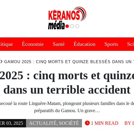
itique
Économie
Santé
Éducation
Sports
Sc
GAMOU 2025 : CINQ MORTS ET QUINZE BLESSÉS DANS UN 
025 : cinq morts et quinze
dans un terrible accident
ecoué la route Linguère-Matam, plongeant plusieurs familles dans le de
préparatifs du Gamou. Un grave…
 03, 2025
ACTUALITÉ
,
SOCIÉTÉ
1 MIN READ
BY