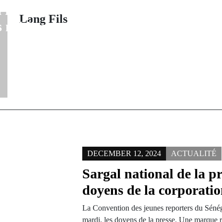
au cœur d'
 renforcer les
polém
Lang Fils
s médicaux
DECEMBER 12, 2024
ACTUALITÉ
Sargal national de la pre
doyens de la corporati
La Convention des jeunes reporters du Sén
mardi, les doyens de la presse. Une marque