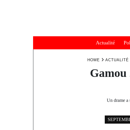
Skip
to
content
Actualité
Pol
HOME
ACTUALITÉ
Gamou 2
Un drame a s
SEPTEMBER