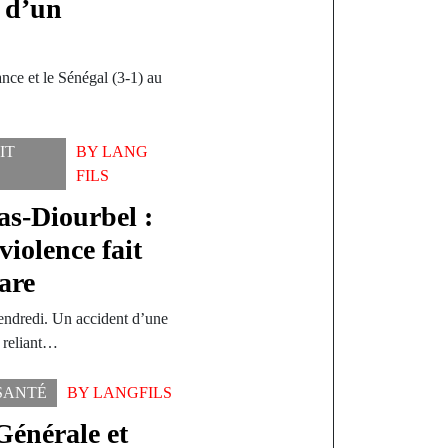
r d’un
nce et le Sénégal (3-1) au
IT
BY
LANG
FILS
as-Diourbel :
violence fait
are
vendredi. Un accident d’une
r reliant…
SANTÉ
BY
LANGFILS
Générale et