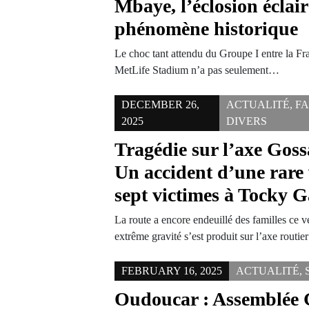
Mbaye, l’éclosion éclai
phénomène historique
Le choc tant attendu du Groupe I entre la Fra
MetLife Stadium n’a pas seulement…
DECEMBER 26,
ACTUALITÉ
,
FA
2025
DIVERS
Tragédie sur l’axe Goss
Un accident d’une rare 
sept victimes à Tocky G
La route a encore endeuillé des familles ce 
extrême gravité s’est produit sur l’axe routie
FEBRUARY 16, 2025
ACTUALITÉ
,
Oudoucar : Assemblée 