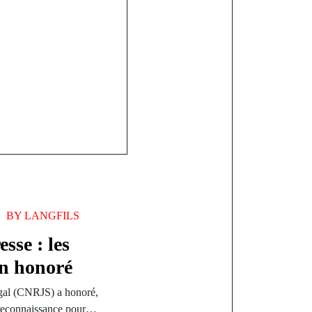
une vive
ique
BY
LANGFILS
sse : les
on honoré
égal (CNRJS) a honoré,
 reconnaissance pour…