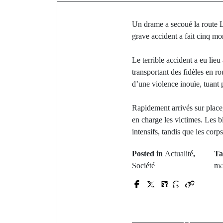
Un drame a secoué la route L
grave accident a fait cinq mor
Le terrible accident a eu li
transportant des fidèles en r
d’une violence inouïe, tuant 
Rapidement arrivés sur place
en charge les victimes. Les b
intensifs, tandis que les cor
Posted in
Actualité
,
T
P
Société
mo
Aboubacar T
directeur
régional