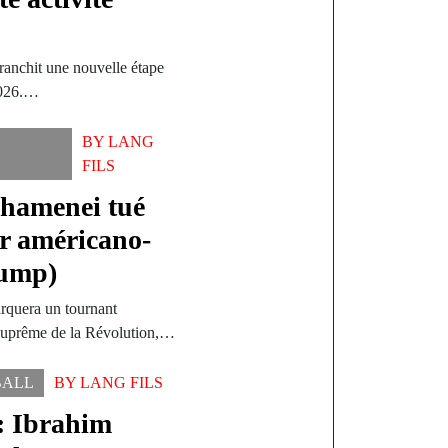
franchit une nouvelle étape
 2026.…
BY
LANG
L
FILS
Khamenei tué
ir américano-
rump)
quera un tournant
 suprême de la Révolution,…
BALL
BY
LANG FILS
: Ibrahim