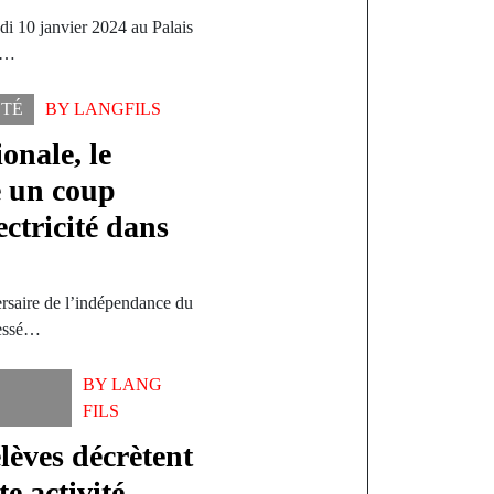
di 10 janvier 2024 au Palais
ef…
ÉTÉ
BY
LANGFILS
ionale, le
e un coup
ectricité dans
ersaire de l’indépendance du
ressé…
BY
LANG
FILS
lèves décrètent
te activité