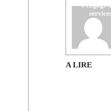
s'engage à
service
A LIRE