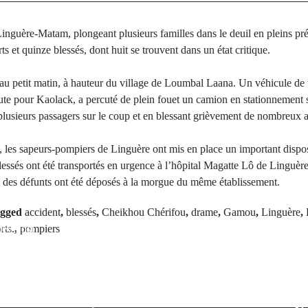
inguère-Matam, plongeant plusieurs familles dans le deuil en pleins p
ts et quinze blessés, dont huit se trouvent dans un état critique.
eu au petit matin, à hauteur du village de Loumbal Laana. Un véhicule d
oute pour Kaolack, a percuté de plein fouet un camion en stationnement 
plusieurs passagers sur le coup et en blessant grièvement de nombreux a
, les sapeurs-pompiers de Linguère ont mis en place un important dispos
lessés ont été transportés en urgence à l’hôpital Magatte Lô de Linguère
ps des défunts ont été déposés à la morgue du même établissement.
agged
accident
,
blessés
,
Cheikhou Chérifou
,
drame
,
Gamou
,
Linguère
,
rev Post
rts.
,
pompiers
Next Po
raoré, nouveau
Pèlerinage de 
 de l’hôpital
haram » : un 
 de Sédhiou,