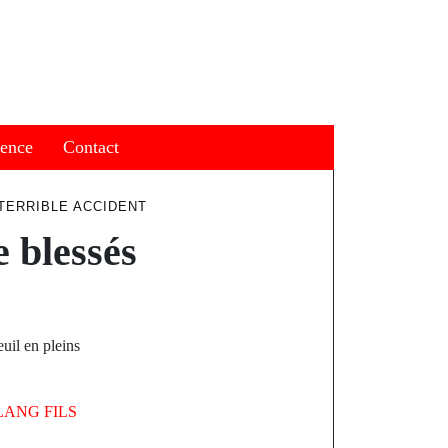
ience
Contact
TERRIBLE ACCIDENT
 blessés
uil en pleins
LANG FILS