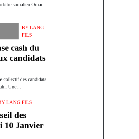
arbitre somalien Omar
BY
LANG
FILS
nse cash du
ux candidats
 collectif des candidats
ochain. Une…
BY
LANG FILS
eil des
i 10 Janvier