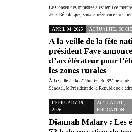
Le Conseil des ministres s’est tenu ce mercre
de la République, sous laprésidence du Ch
APRIL 04, 2025
ACTUALITÉ
,
SOCI
À la veille de la fête nat
président Faye annonc
d’accélérateur pour l’él
les zones rurales
À la veille de la célébration du 65ème anniv
Sénégal, le Président de la République a ad
FEBRUARY 18,
ACTUALITÉ
,
2026
ÉDUCATION
Diannah Malary : Les é
72 h de cessation de tou