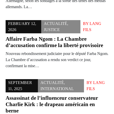
Allemagne, selon les sondages à la sortie des urnes des médias
allemands. La…
FEBRUARY 12,
ACTUALITÉ
,
BY
LANG
2026
JUSTICE
FILS
Affaire Farba Ngom : La Chambre
d’accusation confirme la liberté provisoire
Nouveau rebondissement judiciaire pour le député Farba Ngom.
La Chambre d’accusation a rendu son verdict ce jour,
confirmant la mise…
SEPTEMBER
ACTUALITÉ
,
BY
LANG
11, 2025
INTERNATIONAL
FILS
Assassinat de l’influenceur conservateur
Charlie Kirk : le drapeau américain en
berne