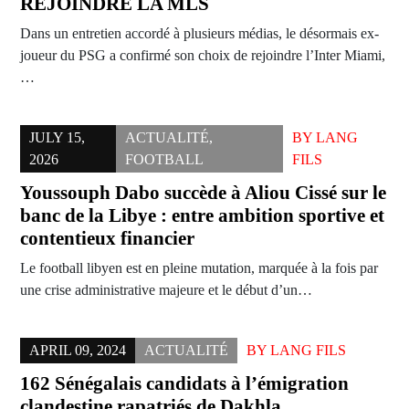
REJOINDRE LA MLS
Dans un entretien accordé à plusieurs médias, le désormais ex-
joueur du PSG a confirmé son choix de rejoindre l’Inter Miami,
…
JULY 15,
ACTUALITÉ
,
BY
LANG
2026
FOOTBALL
FILS
Youssouph Dabo succède à Aliou Cissé sur le
banc de la Libye : entre ambition sportive et
contentieux financier
Le football libyen est en pleine mutation, marquée à la fois par
une crise administrative majeure et le début d’un…
APRIL 09, 2024
ACTUALITÉ
BY
LANG FILS
162 Sénégalais candidats à l’émigration
clandestine rapatriés de Dakhla