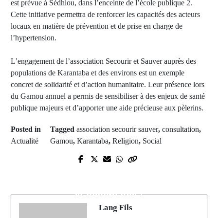
est prévue à Sédhiou, dans l’enceinte de l’école publique 2.
Cette initiative permettra de renforcer les capacités des acteurs
locaux en matière de prévention et de prise en charge de
l’hypertension.
L’engagement de l’association Secourir et Sauver auprès des
populations de Karantaba et des environs est un exemple
concret de solidarité et d’action humanitaire. Leur présence lors
du Gamou annuel a permis de sensibiliser à des enjeux de santé
publique majeurs et d’apporter une aide précieuse aux pèlerins.
Posted in
Tagged
association secourir sauver
,
consultation
,
Actualité
Gamou
,
Karantaba
,
Religion
,
Social
Prev Post
Next Post
Nécrologie : Éric Boissy , danseur
Leverkusen : Une saison historique
et comédien hors pairs vient de nous
et inoubliable !
quitter
Lang Fils