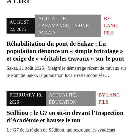
A LIRE
ACTUALITÉ
,
BY
AUGUST
CASAMANCE
,
LA UNE
,
LANG
22, 2025
PAKAO
FILS
Réhabilitation du pont de Sakar : La
population dénonce un « simple bricolage »
et exige de « véritables travaux » sur le pont
Sakar, 21 août 2025– Malgré le démarrage récent de travaux sur
le Pont de Sakar, la population locale reste mobilisée…
FEBRUARY 18,
ACTUALITÉ
,
BY
LANG
2026
ÉDUCATION
FILS
Sédhiou : le G7 en sit-in devant l’Inspection
d’Académie et hausse le ton
Le G7 de la région de Sédhiou, qui regroupe les syndicats