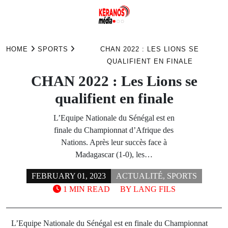
Skip
to
HOME
SPORTS
CHAN 2022 : LES LIONS SE
content
QUALIFIENT EN FINALE
CHAN 2022 : Les Lions se
qualifient en finale
L’Equipe Nationale du Sénégal est en
finale du Championnat d’Afrique des
Nations. Après leur succès face à
Madagascar (1-0), les…
FEBRUARY 01, 2023
ACTUALITÉ
,
SPORTS
1 MIN READ
BY
LANG FILS
L’Equipe Nationale du Sénégal est en finale du Championnat