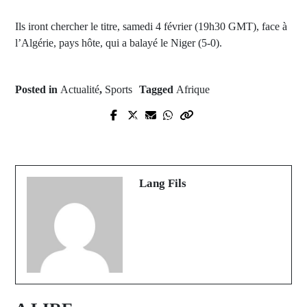
Ils iront chercher le titre, samedi 4 février (19h30 GMT), face à
l’Algérie, pays hôte, qui a balayé le Niger (5-0).
Posted in
Actualité
,
Sports
Tagged
Afrique
Prev Post
Next Post
SÉDHIOU : Première éditiion
Kolda : Nouveau accident mortel
FONDINKE AWARDS
Lang Fils