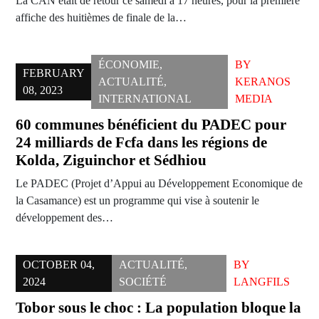
La CAN était de retour ce samedi à 17 heures, pour la première
affiche des huitièmes de finale de la…
ÉCONOMIE
,
BY
FEBRUARY
ACTUALITÉ
,
KERANOS
08, 2023
INTERNATIONAL
MEDIA
60 communes bénéficient du PADEC pour
24 milliards de Fcfa dans les régions de
Kolda, Ziguinchor et Sédhiou
Le PADEC (Projet d’Appui au Développement Economique de
la Casamance) est un programme qui vise à soutenir le
développement des…
OCTOBER 04,
ACTUALITÉ
,
BY
2024
SOCIÉTÉ
LANGFILS
Tobor sous le choc : La population bloque la