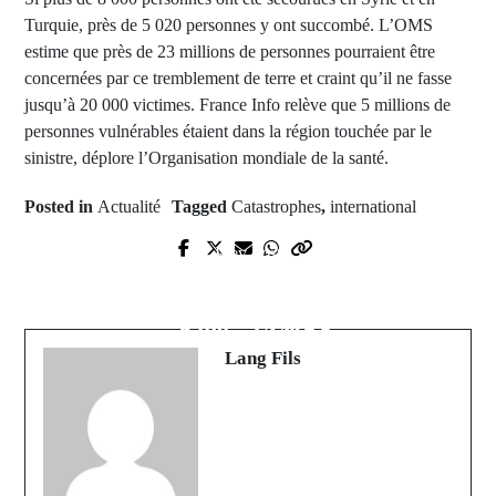
Turquie, près de 5 020 personnes y ont succombé. L’OMS
estime que près de 23 millions de personnes pourraient être
concernées par ce tremblement de terre et craint qu’il ne fasse
jusqu’à 20 000 victimes. France Info relève que 5 millions de
personnes vulnérables étaient dans la région touchée par le
sinistre, déplore l’Organisation mondiale de la santé.
Posted in
Actualité
Tagged
Catastrophes
,
international
Prev Post
Next Post
Anniversaire de la mort de Cheikh
Retour sur le panier record de
Anta Diop
"King" JAMES
Lang Fils