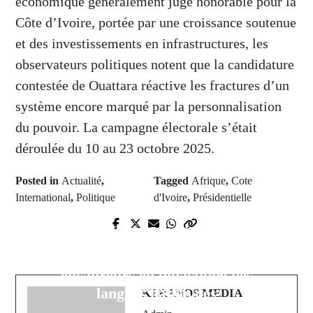
économique généralement jugé honorable pour la
Côte d’Ivoire, portée par une croissance soutenue
et des investissements en infrastructures, les
observateurs politiques notent que la candidature
contestée de Ouattara réactive les fractures d’un
système encore marqué par la personnalisation
du pouvoir. La campagne électorale s’était
déroulée du 10 au 23 octobre 2025.
Posted in
Actualité
,
Tagged
Afrique
,
Cote
International
,
Politique
d'Ivoire
,
Présidentielle
Prev Post
Next Post
Sénégal : Le ministre
L’IEF de Goudomp renforce les
Abdourahmane Diouf appelle à
Compétences des enseignants-
l'unité nationale et à une justice
encadreurs en didactique des
équitable
langues nationales
KERANOS MEDIA