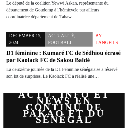
Le député de la coalition Yewwi Askan, représentante du
département de Goudomp à l’hémicycle par ailleurs
coordinatrice département de Tahaw…
DECEMBER 15,
ACTUALITÉ
,
BY
2024
FOOTBALL
LANGFILS
D1 féminine : Kumaré FC de Sédhiou écrasé
par Kaolack FC de Sakou Baldé
La deuxième journée de la D1 Féminine sénégalaise a réservé
son lot de surprises. Le Kaolack FC a réalisé une…
ACTU, INFO ET
NEWS EN
CONTINU DE
PAKAO ET DU
SÉNÉGAL