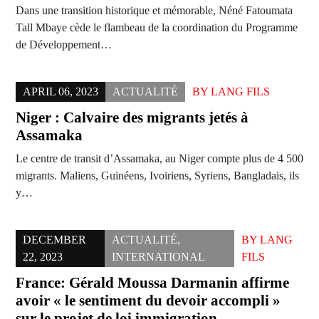
Dans une transition historique et mémorable, Néné Fatoumata
Tall Mbaye cède le flambeau de la coordination du Programme
de Développement…
APRIL 06, 2023
ACTUALITÉ
BY
LANG FILS
Niger : Calvaire des migrants jetés à
Assamaka
Le centre de transit d’Assamaka, au Niger compte plus de 4 500
migrants. Maliens, Guinéens, Ivoiriens, Syriens, Bangladais, ils
y…
DECEMBER
ACTUALITÉ
,
BY
LANG
22, 2023
INTERNATIONAL
FILS
France: Gérald Moussa Darmanin affirme
avoir « le sentiment du devoir accompli »
sur le projet de loi immigration