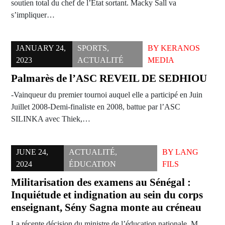
soutien total du chef de l’Etat sortant. Macky Sall va
s’impliquer…
JANUARY 24,
SPORTS
,
BY
KERANOS
2023
ACTUALITÉ
MEDIA
Palmarès de l’ASC REVEIL DE SEDHIOU
-Vainqueur du premier tournoi auquel elle a participé en Juin
Juillet 2008-Demi-finaliste en 2008, battue par l’ASC
SILINKA avec Thiek,…
JUNE 24,
ACTUALITÉ
,
BY
LANG
2024
ÉDUCATION
FILS
Militarisation des examens au Sénégal :
Inquiétude et indignation au sein du corps
enseignant, Sény Sagna monte au créneau
La récente décision du ministre de l’éducation nationale, M.