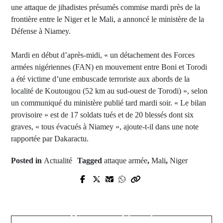
une attaque de jihadistes présumés commise mardi près de la
frontière entre le Niger et le Mali, a annoncé le ministère de la
Défense à Niamey.
Mardi en début d’après-midi, « un détachement des Forces
armées nigériennes (FAN) en mouvement entre Boni et Torodi
a été victime d’une embuscade terroriste aux abords de la
localité de Koutougou (52 km au sud-ouest de Torodi) », selon
un communiqué du ministère publié tard mardi soir. « Le bilan
provisoire » est de 17 soldats tués et de 20 blessés dont six
graves, « tous évacués à Niamey », ajoute-t-il dans une note
rapportée par Dakaractu.
Posted in
Actualité
Tagged
attaque armée
,
Mali
,
Niger
Prev Post
Next Post
Succession de Macky Sall:
Super coupe d'Europe: Manchester
Mouhammed Boun Abdallah
City sacré pour la première fois de
Dionne se dit prêt
son histoire