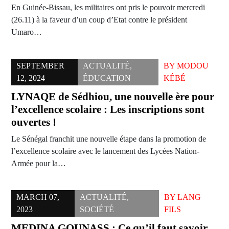
En Guinée-Bissau, les militaires ont pris le pouvoir mercredi
(26.11) à la faveur d’un coup d’Etat contre le président
Umaro…
SEPTEMBER
ACTUALITÉ
,
BY
MODOU
12, 2024
ÉDUCATION
KÉBÉ
LYNAQE de Sédhiou, une nouvelle ère pour
l’excellence scolaire : Les inscriptions sont
ouvertes !
Le Sénégal franchit une nouvelle étape dans la promotion de
l’excellence scolaire avec le lancement des Lycées Nation-
Armée pour la…
MARCH 07,
ACTUALITÉ
,
BY
LANG
2023
SOCIÉTÉ
FILS
MEDINA GOUNASS : Ce qu’il faut savoir