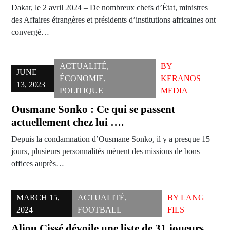
Dakar, le 2 avril 2024 – De nombreux chefs d’État, ministres
des Affaires étrangères et présidents d’institutions africaines ont
convergé…
ACTUALITÉ
,
BY
JUNE
ÉCONOMIE
,
KERANOS
13, 2023
POLITIQUE
MEDIA
Ousmane Sonko : Ce qui se passent
actuellement chez lui ….
Depuis la condamnation d’Ousmane Sonko, il y a presque 15
jours, plusieurs personnalités mènent des missions de bons
offices auprès…
MARCH 15,
ACTUALITÉ
,
BY
LANG
2024
FOOTBALL
FILS
Aliou Cissé dévoile une liste de 31 joueurs