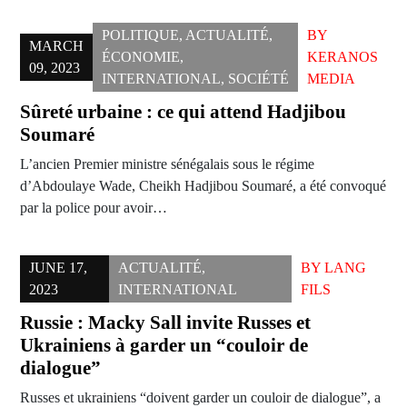
POLITIQUE
,
ACTUALITÉ
,
BY
MARCH
ÉCONOMIE
,
KERANOS
09, 2023
INTERNATIONAL
,
SOCIÉTÉ
MEDIA
Sûreté urbaine : ce qui attend Hadjibou
Soumaré
L’ancien Premier ministre sénégalais sous le régime
d’Abdoulaye Wade, Cheikh Hadjibou Soumaré, a été convoqué
par la police pour avoir…
JUNE 17,
ACTUALITÉ
,
BY
LANG
2023
INTERNATIONAL
FILS
Russie : Macky Sall invite Russes et
Ukrainiens à garder un “couloir de
dialogue”
Russes et ukrainiens “doivent garder un couloir de dialogue”, a