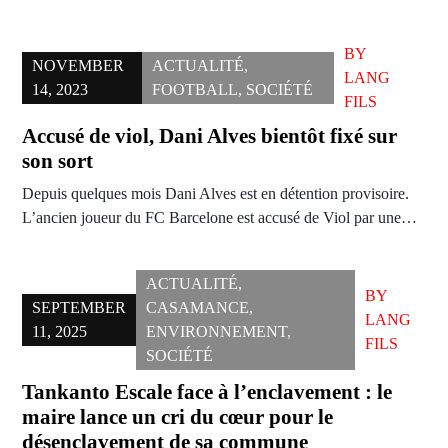
BY
NOVEMBER
ACTUALITÉ
,
LANG
14, 2023
FOOTBALL
,
SOCIÉTÉ
FILS
Accusé de viol, Dani Alves bientôt fixé sur
son sort
Depuis quelques mois Dani Alves est en détention provisoire.
L’ancien joueur du FC Barcelone est accusé de Viol par une…
ACTUALITÉ
,
BY
SEPTEMBER
CASAMANCE
,
LANG
11, 2025
ENVIRONNEMENT
,
FILS
SOCIÉTÉ
Tankanto Escale face à l’enclavement : le
maire lance un cri du cœur pour le
désenclavement de sa commune