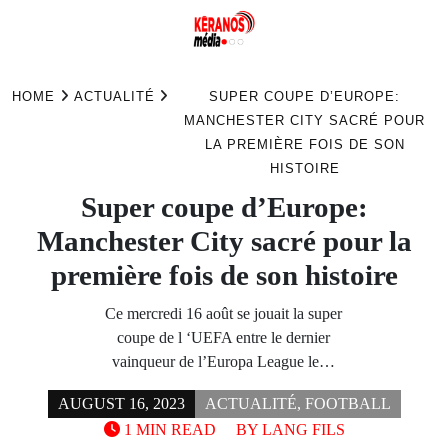
Skip
to
HOME
ACTUALITÉ
SUPER COUPE D’EUROPE:
content
MANCHESTER CITY SACRÉ POUR
LA PREMIÈRE FOIS DE SON
HISTOIRE
Super coupe d’Europe:
Manchester City sacré pour la
première fois de son histoire
Ce mercredi 16 août se jouait la super
coupe de l ‘UEFA entre le dernier
vainqueur de l’Europa League le…
AUGUST 16, 2023
ACTUALITÉ
,
FOOTBALL
1 MIN READ
BY
LANG FILS