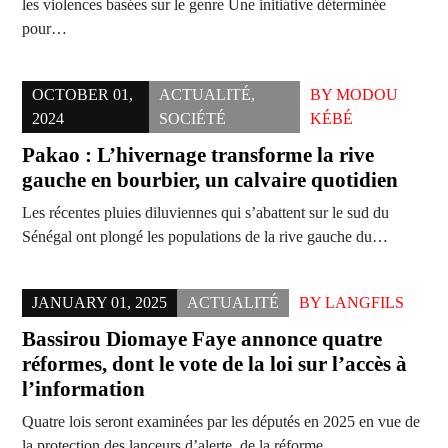
les violences basées sur le genre Une initiative déterminée
pour…
OCTOBER 01,
ACTUALITÉ
,
BY
MODOU
2024
SOCIÉTÉ
KÉBÉ
Pakao : L’hivernage transforme la rive
gauche en bourbier, un calvaire quotidien
Les récentes pluies diluviennes qui s’abattent sur le sud du
Sénégal ont plongé les populations de la rive gauche du…
JANUARY 01, 2025
ACTUALITÉ
BY
LANGFILS
Bassirou Diomaye Faye annonce quatre
réformes, dont le vote de la loi sur l’accès à
l’information
Quatre lois seront examinées par les députés en 2025 en vue de
la protection des lanceurs d’alerte, de la réforme…