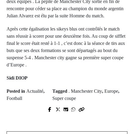
deux équipes . La pépite de Manchester City sortie en fin de
rencontre pour céder sa place au champion du monde argentin
Julian Alvarez est élu par la suite Homme du match.
Après cette égalisation les sikeys blus ont contrôlés le match
sans réussir à scorer pour une deuxième fois. Au coup de sifflet
final le score était resté à 1-1 , c’est donc à la séance de tirs aux
buts que ses deux formations se sont départagés au bout du
suspense 5-4 . Manchester city gagne sa première super coupe
d’Europe .
Sidi DIOP
Posted in
Actualité
,
Tagged
. Manchester City
,
Europe
,
Football
Super coupe
Next Post
Prev Post
Saccages de l'Université Cheikh
Niger: une attaque vers le Mali fait
Anta Diop : le "cerveau"de la bande
au moins 17 morts