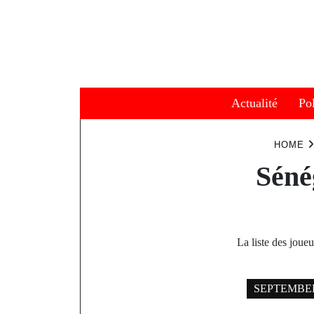
Skip
to
content
Actualité
Pol
HOME
Séné
La liste des joue
SEPTEMBER 