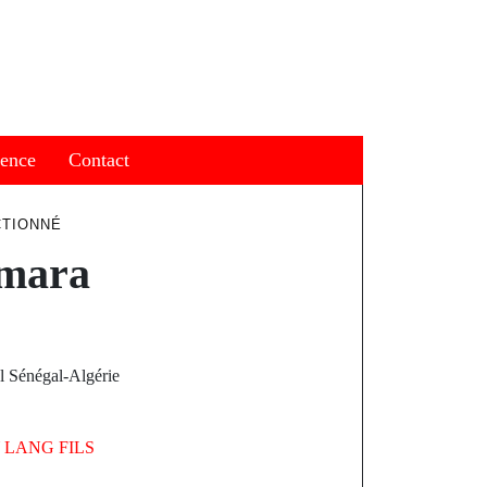
ience
Contact
CTIONNÉ
amara
al Sénégal-Algérie
Y
LANG FILS