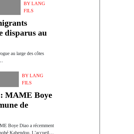
BY
LANG
FILS
migrants
e disparus au
rogue au large des côtes
s…
BY
LANG
FILS
 »: MAME Boye
mune de
AME Boye Diao a récemment
iaobé Kabendou. L’accueil…