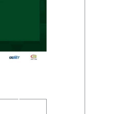
st
: Mamadou
débarque à
lone