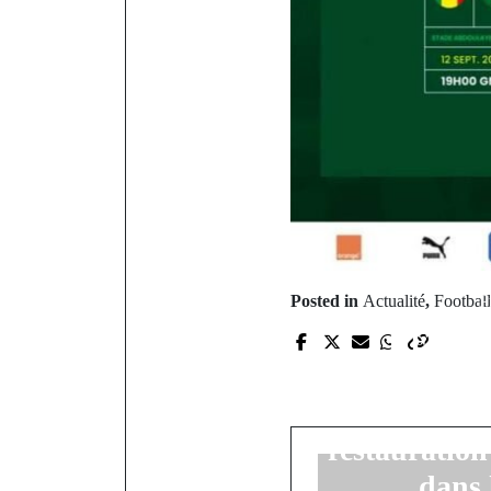
P
Posted in
Actualité
,
Football
REBOI
L’associ
Sédhiou » 
restauration
dans 