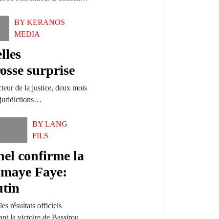
BY
KERANOS
MEDIA
lles
rosse surprise
teur de la justice, deux mois
 juridictions…
BY
LANG
FILS
nel confirme la
iomaye Faye:
utin
es résultats officiels
mant la victoire de Bassirou