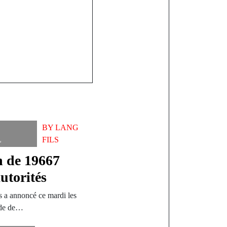
BY
LANG
L
FILS
n de 19667
utorités
s a annoncé ce mardi les
ande de…