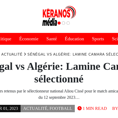
itique
Économie
Santé
Éducation
Sports
Sc
ACTUALITÉ
SÉNÉGAL VS ALGÉRIE: LAMINE CAMARA SÉLE
gal vs Algérie: Lamine C
sélectionné
urs retenus par le sélectionneur national Aliou Cissé pour le match amic
du 12 septembre 2023…
01, 2023
ACTUALITÉ
,
FOOTBALL
1 MIN READ
B