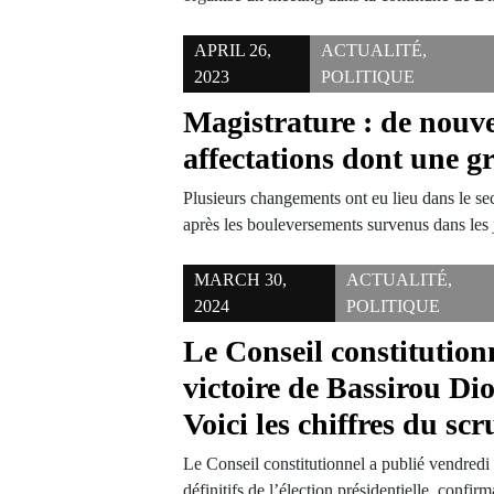
APRIL 26,
ACTUALITÉ
,
2023
POLITIQUE
Magistrature : de nouve
affectations dont une g
Plusieurs changements ont eu lieu dans le sec
après les bouleversements survenus dans les
MARCH 30,
ACTUALITÉ
,
2024
POLITIQUE
Le Conseil constitution
victoire de Bassirou D
Voici les chiffres du scr
Le Conseil constitutionnel a publié vendredi l
définitifs de l’élection présidentielle, confir