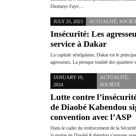
Diomaye Faye…
JULY 25, 2023
ACTUALITÉ
,
SOCIÉ
Insécurité: Les agresse
service à Dakar
La capitale sénégalaise, Dakar est le princip
agresseurs. La presque totalité des quartiers
JANUARY 10,
ACTUALITÉ
,
2024
SOCIÉTÉ
Lutte contre l’insécuri
de Diaobé Kabendou si
convention avec l’ASP
Dans le cadre du renforcement de la Sécuri
la mairie de Diaobé Kabendou s’engage av