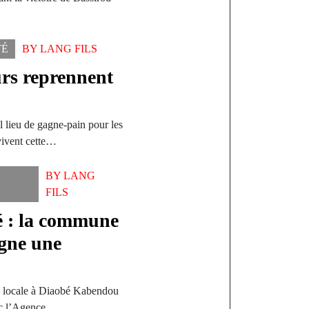
TÉ
BY
LANG FILS
urs reprennent
al lieu de gagne-pain pour les
 vivent cette…
BY
LANG
FILS
té : la commune
gne une
té locale à Diaobé Kabendou
ec l’Agence…