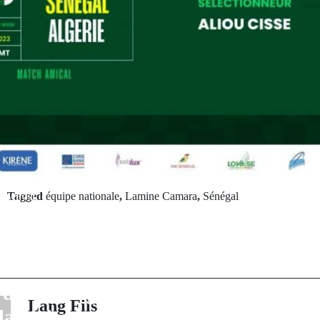
rev Post
Tagged
équipe nationale
,
Lamine Camara
,
Sénégal
SEMENT :
Next Po
ation « Green
Transfert 
en caravane de
Mbacké Fall 
 de la mangrove
Barce
Lang Fils
la région