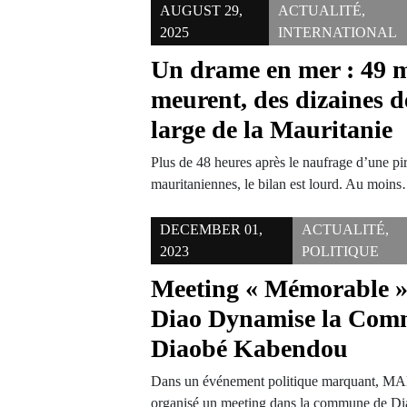
AUGUST 29,
ACTUALITÉ
,
2025
INTERNATIONAL
Un drame en mer : 49 
meurent, des dizaines d
large de la Mauritanie
Plus de 48 heures après le naufrage d’une pi
mauritaniennes, le bilan est lourd. Au moin
DECEMBER 01,
ACTUALITÉ
,
2023
POLITIQUE
Meeting « Mémorable
Diao Dynamise la Com
Diaobé Kabendou
Dans un événement politique marquant, M
organisé un meeting dans la commune de D