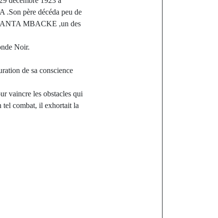
 décembre 1923 à
GA .Son père décéda peu de
HEIKH ANTA MBACKE ,un des
onde Noir.
auration de sa conscience
our vaincre les obstacles qui
el combat, il exhortait la