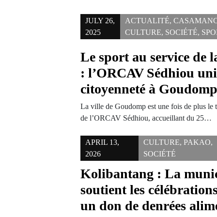
JULY 26,
ACTUALITÉ
,
CASAMAN
2025
CULTURE
,
SOCIÉTÉ
,
SPO
Le sport au service de
: l’ORCAV Sédhiou unit
citoyenneté à Goudom
La ville de Goudomp est une fois de plus le 
de l’ORCAV Sédhiou, accueillant du 25…
APRIL 13,
CULTURE
,
PAKAO
,
2026
SOCIÉTÉ
Kolibantang : La munic
soutient les célébrations
un don de denrées alim