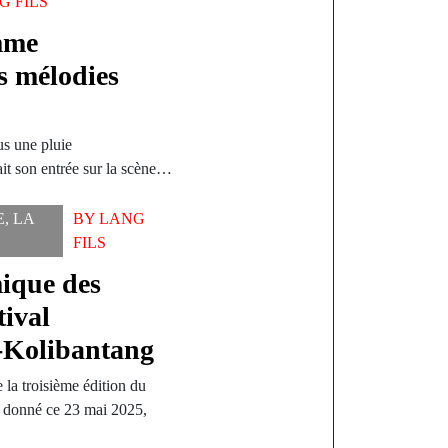
G FILS
mme
s mélodies
us une pluie
it son entrée sur la scène…
E
,
LA
BY
LANG
FILS
ique des
ival
o-Kolibantang
a troisième édition du
, donné ce 23 mai 2025,