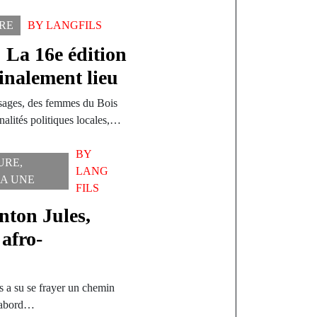
RE
BY
LANGFILS
: La 16e édition
inalement lieu
 sages, des femmes du Bois
nalités politiques locales,…
BY
URE
,
LANG
A UNE
FILS
nton Jules,
 afro-
s a su se frayer un chemin
D’abord…