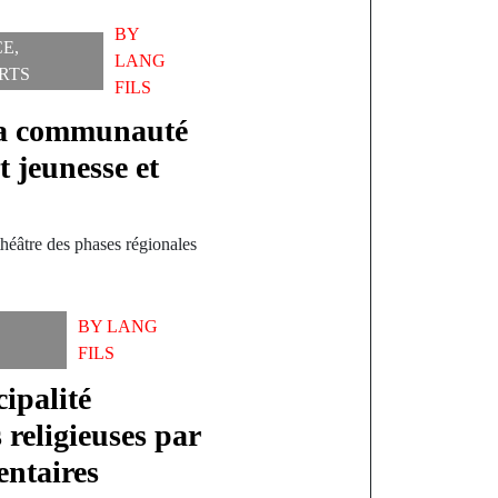
BY
CE
,
LANG
RTS
FILS
 la communauté
 jeunesse et
p
théâtre des phases régionales
BY
LANG
FILS
ipalité
 religieuses par
entaires