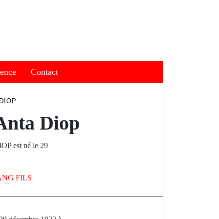
ience
Contact
DIOP
 Anta Diop
 est né le 29
ANG FILS