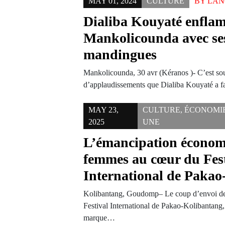
MAY 01, 2024
CULTURE
BY
LAN
Dialiba Kouyaté enfla
Mankolicounda avec se
mandingues
Mankolicounda, 30 avr (Kéranos )- C’est so
d’applaudissements que Dialiba Kouyaté a fa
MAY 23,
CULTURE
,
ÉCONOMI
2025
UNE
L’émancipation économ
femmes au cœur du Fest
International de Paka
Kolibantang, Goudomp– Le coup d’envoi de l
Festival International de Pakao-Kolibantang
marque…