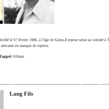
é le 07 février 1986, à l’âge de 62ans.Il repose selon sa volonté
africaine en manque de repères.
Tagged
Afrique
rev Post
Next Po
s est devenu le
Séisme en Turq
 marqueur de
nait sous les
re de la NBA
Lang Fils