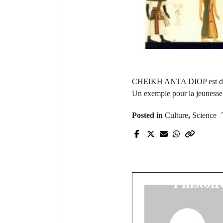
CHEIKH ANTA DIOP est décéd
Un exemple pour la jeunesse 
Posted in
Culture
,
Science
P
LeBron Jame
meilleur
l'histoi