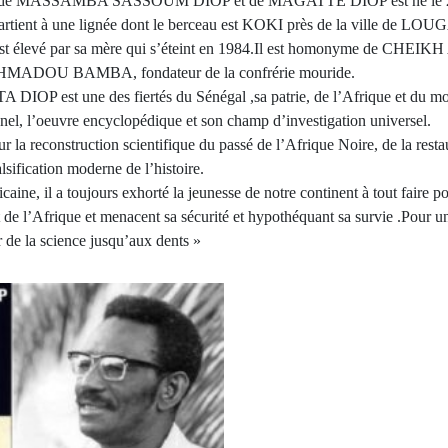
 de MASSAMBA SASSOUM DIOP et de MAGATTE DIOP est né le 29
ient à une lignée dont le berceau est KOKI près de la ville de LOU
il est élevé par sa mère qui s’éteint en 1984.Il est homonyme de C
AHMADOU BAMBA, fondateur de la confrérie mouride.
IOP est une des fiertés du Sénégal ,sa patrie, de l’Afrique et du m
l, l’oeuvre encyclopédique et son champ d’investigation universel.
pour la reconstruction scientifique du passé de l’Afrique Noire, de la rest
lsification moderne de l’histoire.
caine, il a toujours exhorté la jeunesse de notre continent à tout faire p
 l’Afrique et menacent sa sécurité et hypothéquant sa survie .Pour un t
r de la science jusqu’aux dents »