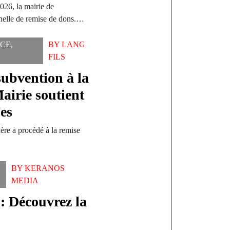
6, la mairie de
nelle de remise de dons.…
CE
,
BY
LANG
FILS
ubvention à la
airie soutient
nes
ère a procédé à la remise
BY
KERANOS
MEDIA
: Découvrez la