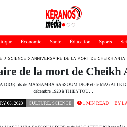
itique
Économie
Santé
Éducation
Sports
Sc
E
SCIENCE
ANNIVERSAIRE DE LA MORT DE CHEIKH ANTA 
ire de la mort de Cheikh
DIOP, fils de MASSAMBA SASSOUM DIOP et de MAGATTE DIOP
décembre 1923 à THIEYTOU…
Y 08, 2023
CULTURE
,
SCIENCE
1 MIN READ
BY
L