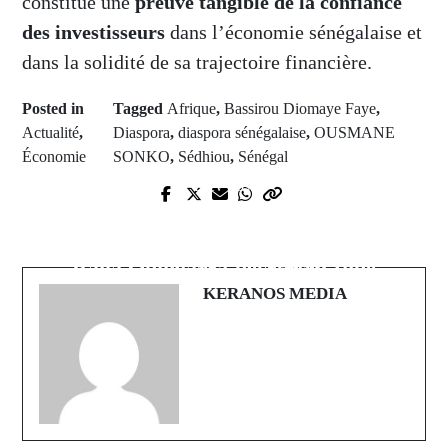
constitue une
preuve tangible de la confiance
des investisseurs
dans l’économie sénégalaise et
dans la solidité de sa trajectoire financière.
Posted in
Tagged
Afrique
,
Bassirou Diomaye Faye
,
Actualité
,
Diaspora
,
diaspora sénégalaise
,
OUSMANE
Économie
SONKO
,
Sédhiou
,
Sénégal
Prev Post
Next Post
Neuf nations africaines dont le
L’ancien Premier ministre kényan
Sénégal de Sadio Mané, qualifiées
Raila Odinga est décédé en Inde
pour le Mondial 2026
KERANOS MEDIA