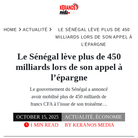
Skip
to
HOME
ACTUALITÉ
LE SÉNÉGAL LÈVE PLUS DE 450
content
MILLIARDS LORS DE SON APPEL À
L’ÉPARGNE
Le Sénégal lève plus de 450
milliards lors de son appel à
l’épargne
Le gouvernement du Sénégal a annoncé
avoir mobilisé plus de 450 milliards de
francs CFA à l’issue de son troisième…
OCTOBER 15, 2025
ACTUALITÉ
,
ÉCONOMIE
1 MIN READ
BY
KERANOS MEDIA