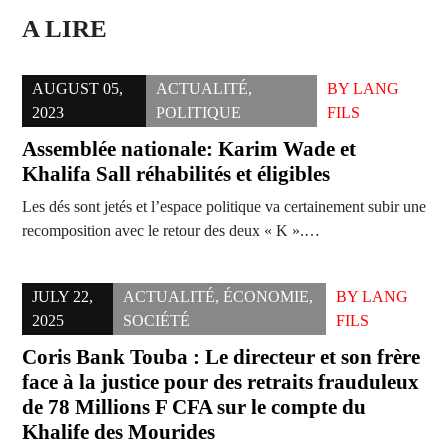
A LIRE
AUGUST 05,
ACTUALITÉ
,
BY
LANG
2023
POLITIQUE
FILS
Assemblée nationale: Karim Wade et
Khalifa Sall réhabilités et éligibles
Les dés sont jetés et l’espace politique va certainement subir une
recomposition avec le retour des deux « K ».…
JULY 22,
ACTUALITÉ
,
ÉCONOMIE
,
BY
LANG
2025
SOCIÉTÉ
FILS
Coris Bank Touba : Le directeur et son frère
face à la justice pour des retraits frauduleux
de 78 Millions F CFA sur le compte du
Khalife des Mourides