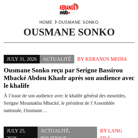
Skip
HOME
OUSMANE SONKO
OUSMANE SONKO
to
content
JULY 31, 2026
ACTUALITÉ
BY
KERANOS MEDIA
Ousmane Sonko reçu par Serigne Bassirou
Mbacké Abdou Khadr après son audience avec
le khalife
À l’issue de son audience avec le khalife général des mourides,
Serigne Mountakha Mbacké, le président de l’Assemblée
nationale, Ousmane…
JULY 25,
ACTUALITÉ
,
BY
LANG