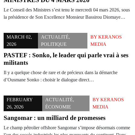
MINISTRES DU 4 MARS 2026
Le Conseil des Ministres s’est tenu le mercredi 04 mars 2026, sous
la présidence de Son Excellence Monsieur Bassirou Diomaye…
MARCH 02,
ACTUALITÉ
,
BY
KERANOS
2026
POLITIQUE
MEDIA
PASTEF : Sonko, le leader qui parle vrai à ses
militants
Il y a quelque chose de rare et de précieux dans la démarche
d’Ousmane Sonko : choisir le dialogue direct…
FEBRUARY
ACTUALITÉ
,
BY
KERANOS
26, 2026
ÉCONOMIE
MEDIA
Sangomar : un milliard de promesses
Le champ pétrolier offshore Sangomar s’impose désormais comme
l’un des succès industriels les plus marquants du continent. Dans