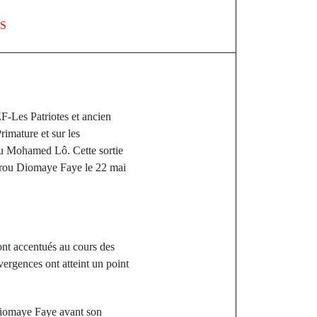
S
F-Les Patriotes et ancien
imature et sur les
u Mohamed Lô. Cette sortie
sirou Diomaye Faye le 22 mai
ont accentués au cours des
vergences ont atteint un point
 Diomaye Faye avant son