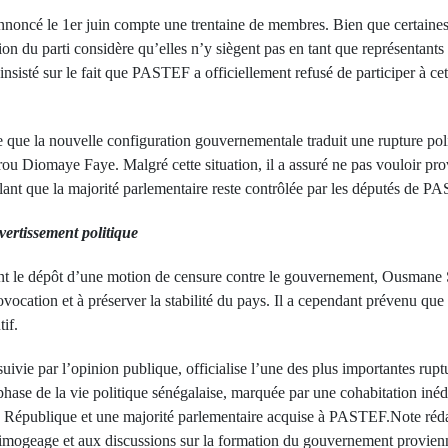
oncé le 1er juin compte une trentaine de membres. Bien que certaines
on du parti considère qu’elles n’y siègent pas en tant que représentants 
sisté sur le fait que PASTEF a officiellement refusé de participer à ce
me que la nouvelle configuration gouvernementale traduit une rupture po
sirou Diomaye Faye. Malgré cette situation, il a assuré ne pas vouloir pr
pelant que la majorité parlementaire reste contrôlée par les députés de P
vertissement politique
ant le dépôt d’une motion de censure contre le gouvernement, Ousmane S
ocation et à préserver la stabilité du pays. Il a cependant prévenu que 
if.
suivie par l’opinion publique, officialise l’une des plus importantes rup
phase de la vie politique sénégalaise, marquée par une cohabitation iné
la République et une majorité parlementaire acquise à PASTEF.Note réda
u limogeage et aux discussions sur la formation du gouvernement provien