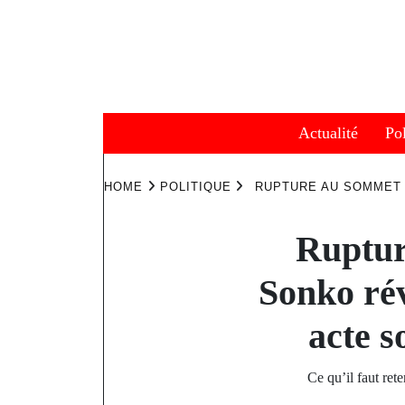
Skip
to
content
Actualité
Pol
HOME
POLITIQUE
RUPTURE AU SOMMET 
Ruptur
Sonko rév
acte s
Ce qu’il faut re