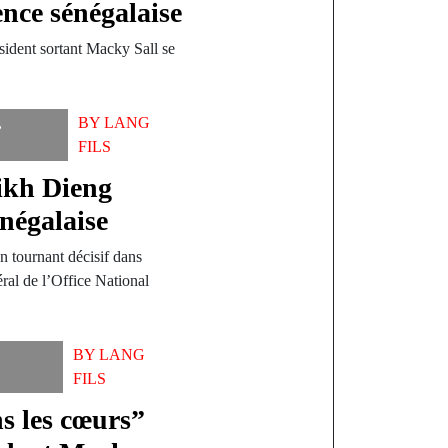
ence sénégalaise
sident sortant Macky Sall se
,
BY
LANG
FILS
ikh Dieng
énégalaise
n tournant décisif dans
éral de l’Office National
BY
LANG
FILS
s les cœurs”