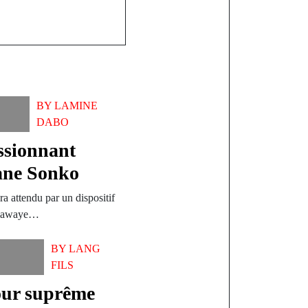
BY
LAMINE
DABO
ssionnant
ane Sonko
 attendu par un dispositif
édiawaye…
BY
LANG
FILS
our suprême