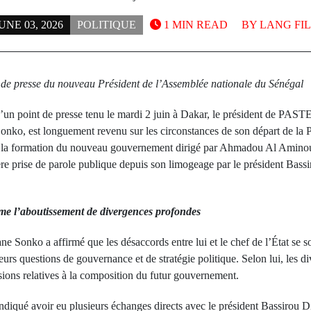
UNE 03, 2026
POLITIQUE
1 MIN READ
BY
LANG FIL
nt de presse du nouveau Président de l’Assemblée nationale du Sénégal
’un point de presse tenu le mardi 2 juin à Dakar, le président de PASTE
nko, est longuement revenu sur les circonstances de son départ de la Pr
é la formation du nouveau gouvernement dirigé par Ahmadou Al Amino
e prise de parole publique depuis son limogeage par le président Bas
e l’aboutissement de divergences profondes
e Sonko a affirmé que les désaccords entre lui et le chef de l’État se s
eurs questions de gouvernance et de stratégie politique. Selon lui, les di
sions relatives à la composition du futur gouvernement.
indiqué avoir eu plusieurs échanges directs avec le président Bassirou