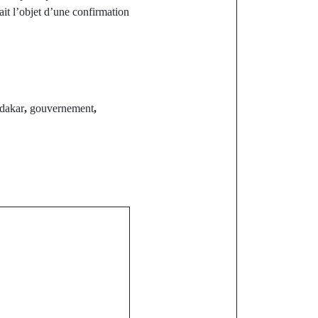
it l’objet d’une confirmation
dakar
,
gouvernement
,
st
de la famille
dio : la date
026 dévoilée