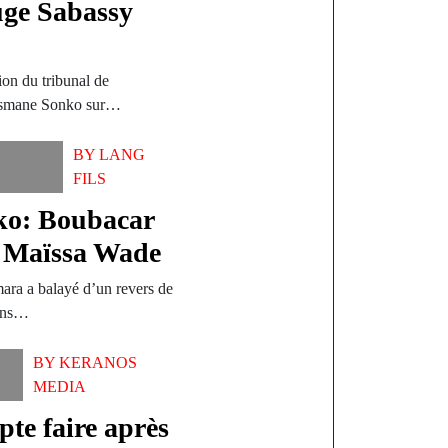
uge Sabassy
on du tribunal de
Ousmane Sonko sur…
BY
LANG
FILS
ko: Boubacar
 Maïssa Wade
mara a balayé d’un revers de
dans…
BY
KERANOS
MEDIA
te faire après