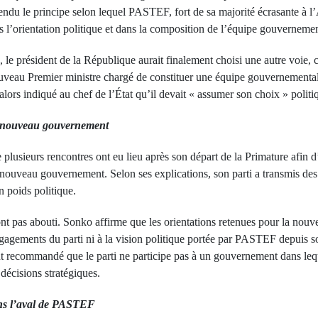
éfendu le principe selon lequel PASTEF, fort de sa majorité écrasante à l
s l’orientation politique et dans la composition de l’équipe gouvernemen
o, le président de la République aurait finalement choisi une autre voie
uveau Premier ministre chargé de constituer une équipe gouvernementale 
lors indiqué au chef de l’État qu’il devait « assumer son choix » politi
u nouveau gouvernement
lusieurs rencontres ont eu lieu après son départ de la Primature afin 
ouveau gouvernement. Selon ses explications, son parti a transmis des
 poids politique.
ont pas abouti. Sonko affirme que les orientations retenues pour la nou
gagements du parti ni à la vision politique portée par PASTEF depuis so
t recommandé que le parti ne participe pas à un gouvernement dans leque
 décisions stratégiques.
ns l’aval de PASTEF