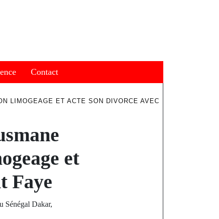
ience
Contact
ON LIMOGEAGE ET ACTE SON DIVORCE AVEC
Ousmane
mogeage et
nt Faye
du Sénégal Dakar,