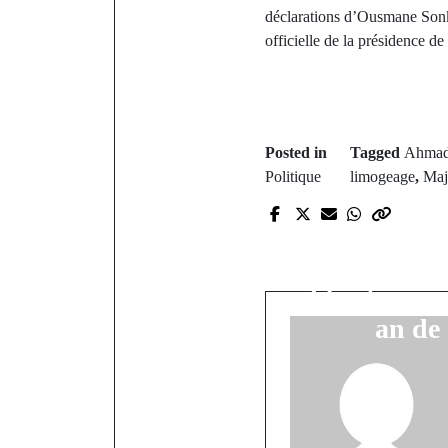
déclarations d’Ousmane Sonko 
officielle de la présidence d
Posted in
Tagged
Ahmad
Politique
limogeage
,
Maj
P
L'ancie
Moustapha D
liberté pro
an de