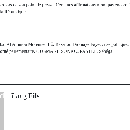
lors de son point de presse. Certaines affirmations n’ont pas encore fa
e la République.
ou Al Aminou Mohamed Lô
,
Bassirou Diomaye Faye
,
crise politique
,
orité parlementaire
,
OUSMANE SONKO
,
PASTEF
,
Sénégal
rev Post
Next Po
n ministre
Ziarra annuelle 
iop obtient la
Souané de Kaba
visoire après un
de l'édition 2
 détention
Lang Fils