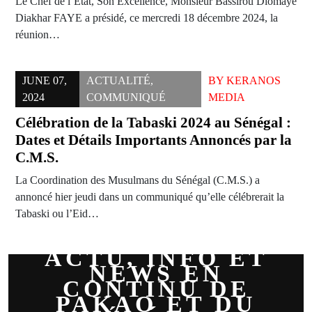
Le Chef de l’État, Son Excellence, Monsieur Bassirou Diomaye
Diakhar FAYE a présidé, ce mercredi 18 décembre 2024, la
réunion…
JUNE 07,
ACTUALITÉ
,
BY
KERANOS
2024
COMMUNIQUÉ
MEDIA
Célébration de la Tabaski 2024 au Sénégal :
Dates et Détails Importants Annoncés par la
C.M.S.
La Coordination des Musulmans du Sénégal (C.M.S.) a
annoncé hier jeudi dans un communiqué qu’elle célébrerait la
Tabaski ou l’Eid…
ACTU, INFO ET
NEWS EN
CONTINU DE
PAKAO ET DU