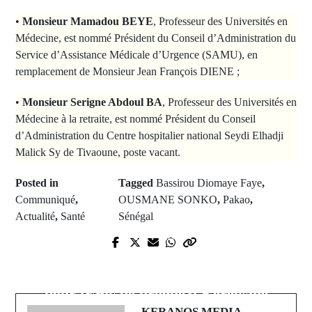
•
Monsieur Mamadou BEYE
, Professeur des Universités en
Médecine, est nommé Président du Conseil d’Administration du
Service d’Assistance Médicale d’Urgence (SAMU), en
remplacement de Monsieur Jean François DIENE ;
•
Monsieur Serigne Abdoul BA
, Professeur des Universités en
Médecine à la retraite, est nommé Président du Conseil
d’Administration du Centre hospitalier national Seydi Elhadji
Malick Sy de Tivaoune, poste vacant.
Posted in
Tagged
Bassirou Diomaye Faye
,
Communiqué
,
OUSMANE SONKO
,
Pakao
,
Actualité
,
Santé
Sénégal
Prev Post
Next Post
Conseil des ministres du 4 mars
Un étudiant en sociologie interpellé
2026, un agenda de souveraineté à
pour trafic de drogue à Kéréwane
l'épreuve des faits
KERANOS MEDIA