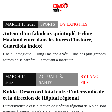
Skip
to
MARCH 15, 2023
SPORTS
BY
LANG FILS
content
Auteur d’un fabuleux quintuplé, Erling
Haaland entre dans les livres d’histoire,
Guardiola indexé
Une nuit magique ! Erling Haaland a vécu l’une des plus grandes
soirées de sa carrière. L’attaquant a inscrit un…
MARCH 15,
ACTUALITÉ
,
BY
LANG
2023
SANTÉ
FILS
Kolda :Désaccord total entre l’intersyndicale
et la direction de Hôpital régional
L’intersyndicale et la direction de l’hôpital régional de Kolda sont