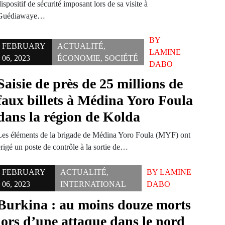
ispositif de sécurité imposant lors de sa visite à
Guédiawaye…
BY
FEBRUARY
ACTUALITÉ
,
LAMINE
06, 2023
ÉCONOMIE
,
SOCIÉTÉ
DABO
Saisie de près de 25 millions de
faux billets à Médina Yoro Foula
dans la région de Kolda
Les éléments de la brigade de Médina Yoro Foula (MYF) ont
rigé un poste de contrôle à la sortie de…
FEBRUARY
ACTUALITÉ
,
BY
LAMINE
06, 2023
INTERNATIONAL
DABO
Burkina : au moins douze morts
lors d’une attaque dans le nord