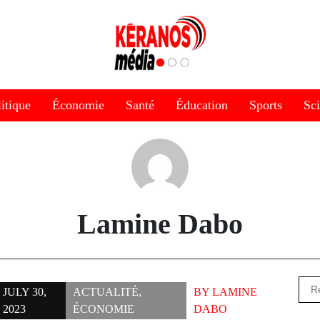
itique
Économie
Santé
Éducation
Sports
Sc
Lamine Dabo
Rec
JULY 30,
ACTUALITÉ
,
BY
LAMINE
2023
ÉCONOMIE
DABO