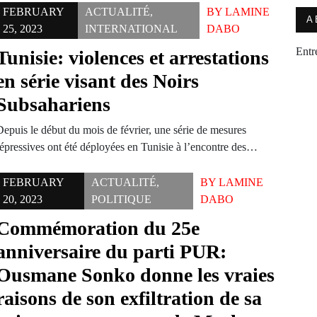
FEBRUARY
ACTUALITÉ
,
BY
LAMINE
A
25, 2023
INTERNATIONAL
DABO
Entr
Tunisie: violences et arrestations
en série visant des Noirs
Subsahariens
Depuis le début du mois de février, une série de mesures
répressives ont été déployées en Tunisie à l’encontre des…
FEBRUARY
ACTUALITÉ
,
BY
LAMINE
20, 2023
POLITIQUE
DABO
Commémoration du 25e
anniversaire du parti PUR:
Ousmane Sonko donne les vraies
raisons de son exfiltration de sa