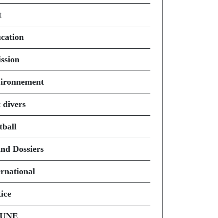
t
cation
ssion
ironnement
 divers
tball
nd Dossiers
ernational
ice
 UNE