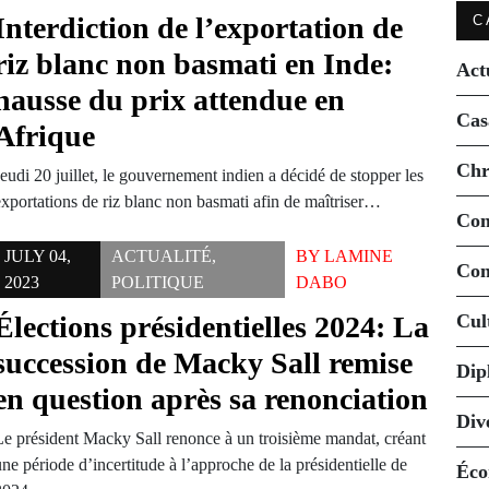
Interdiction de l’exportation de
C
riz blanc non basmati en Inde:
Act
hausse du prix attendue en
Cas
Afrique
Chr
eudi 20 juillet, le gouvernement indien a décidé de stopper les
exportations de riz blanc non basmati afin de maîtriser…
Co
JULY 04,
ACTUALITÉ
,
BY
LAMINE
Con
2023
POLITIQUE
DABO
Élections présidentielles 2024: La
Cul
succession de Macky Sall remise
Dip
en question après sa renonciation
Div
Le président Macky Sall renonce à un troisième mandat, créant
ne période d’incertitude à l’approche de la présidentielle de
Éco