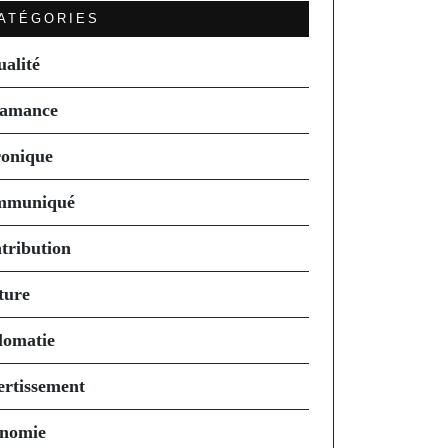
ATÉGORIES
ualité
amance
onique
mmuniqué
tribution
ture
lomatie
ertissement
nomie