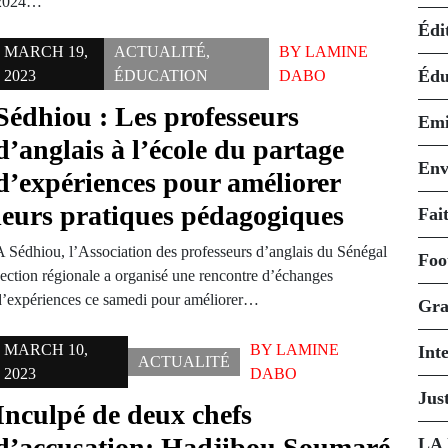
2024…
Édi
MARCH 19,
ACTUALITÉ
,
BY
LAMINE
Édu
2023
ÉDUCATION
DABO
Sédhiou : Les professeurs
Emi
d’anglais à l’école du partage
Env
d’expériences pour améliorer
leurs pratiques pédagogiques
Fait
A Sédhiou, l’Association des professeurs d’anglais du Sénégal
Foo
section régionale a organisé une rencontre d’échanges
d’expériences ce samedi pour améliorer…
Gra
MARCH 10,
BY
LAMINE
Int
ACTUALITÉ
2023
DABO
Just
Inculpé de deux chefs
d’accusation: Hadjibou Soumaré
LA