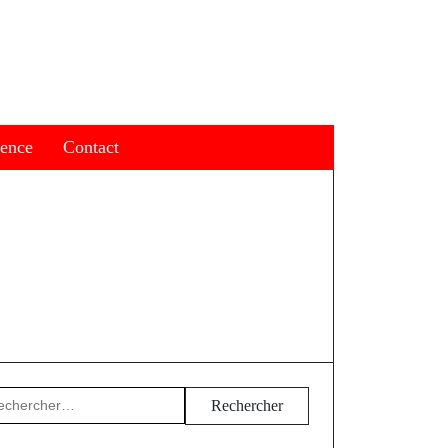
ience
Contact
hercher :