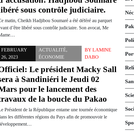
libéré sous contrôle judiciaire.
Néc
Ce matin, Cheikh Hadjibou Soumaré a été déféré au parquet
Pak
vant d’être libéré sous contrôle judiciaire. Son avocat, Me
Mame…
Pol
FEBRUARY
ACTUALITÉ
,
BY
LAMINE
Por
26, 2023
ÉCONOMIE
DABO
Officiel: Le président Macky Sall
Rel
sera à Sandiniéri le Jeudi 02
San
Mars pour le lancement des
Sci
travaux de la boucle du Pakao
Soc
Le Président de la République entame une tournée économique
dans les différentes régions du Pays afin de promouvoir le
Spo
développement…