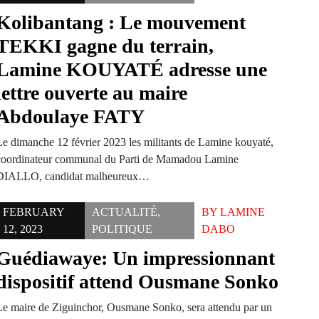
Kolibantang : Le mouvement
TEKKI gagne du terrain,
Lamine KOUYATÉ adresse une
lettre ouverte au maire
Abdoulaye FATY
Le dimanche 12 février 2023 les militants de Lamine kouyaté,
coordinateur communal du Parti de Mamadou Lamine
DIALLO, candidat malheureux…
FEBRUARY
ACTUALITÉ
,
BY
LAMINE
12, 2023
POLITIQUE
DABO
Guédiawaye: Un impressionnant
dispositif attend Ousmane Sonko
Le maire de Ziguinchor, Ousmane Sonko, sera attendu par un