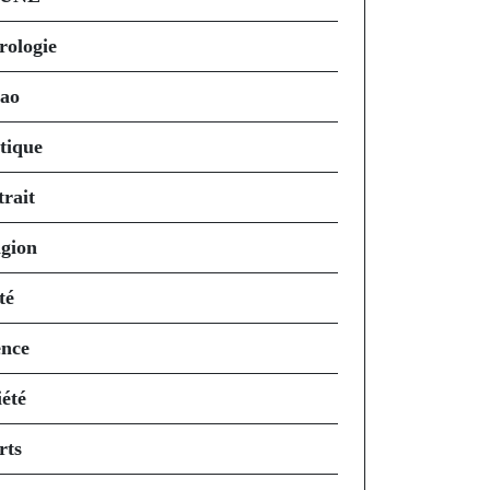
rologie
ao
itique
trait
igion
té
ence
iété
rts