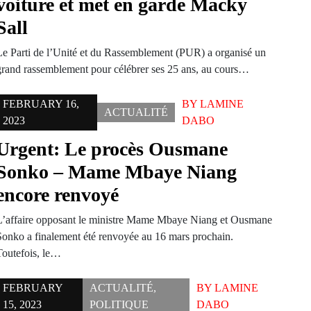
voiture et met en garde Macky
Sall
Le Parti de l’Unité et du Rassemblement (PUR) a organisé un
grand rassemblement pour célébrer ses 25 ans, au cours…
FEBRUARY 16,
BY
LAMINE
ACTUALITÉ
2023
DABO
Urgent: Le procès Ousmane
Sonko – Mame Mbaye Niang
encore renvoyé
L’affaire opposant le ministre Mame Mbaye Niang et Ousmane
Sonko a finalement été renvoyée au 16 mars prochain.
Toutefois, le…
FEBRUARY
ACTUALITÉ
,
BY
LAMINE
15, 2023
POLITIQUE
DABO