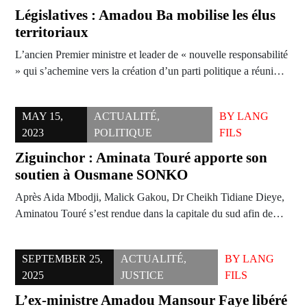
Législatives : Amadou Ba mobilise les élus
territoriaux
L’ancien Premier ministre et leader de « nouvelle responsabilité
» qui s’achemine vers la création d’un parti politique a réuni…
MAY 15,
ACTUALITÉ
,
BY
LANG
2023
POLITIQUE
FILS
Ziguinchor : Aminata Touré apporte son
soutien à Ousmane SONKO
Après Aida Mbodji, Malick Gakou, Dr Cheikh Tidiane Dieye,
Aminatou Touré s’est rendue dans la capitale du sud afin de…
SEPTEMBER 25,
ACTUALITÉ
,
BY
LANG
2025
JUSTICE
FILS
L’ex-ministre Amadou Mansour Faye libéré