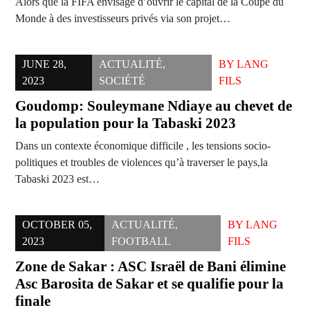
Alors que la FIFA envisage d’ouvrir le capital de la Coupe du
Monde à des investisseurs privés via son projet…
JUNE 28,
ACTUALITÉ
,
BY
LANG
2023
SOCIÉTÉ
FILS
Goudomp: Souleymane Ndiaye au chevet de
la population pour la Tabaski 2023
Dans un contexte économique difficile , les tensions socio-
politiques et troubles de violences qu’à traverser le pays,la
Tabaski 2023 est…
OCTOBER 05,
ACTUALITÉ
,
BY
LANG
2023
FOOTBALL
FILS
Zone de Sakar : ASC Israël de Bani élimine
Asc Barosita de Sakar et se qualifie pour la
finale