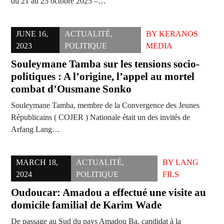
du 21 au 25 octobre 2025 –…
JUNE 16,
ACTUALITÉ
,
BY
KERANOS
2023
POLITIQUE
MEDIA
Souleymane Tamba sur les tensions socio-
politiques : A l’origine, l’appel au mortel
combat d’Ousmane Sonko
Souleymane Tamba, membre de la Convergence des Jeunes
Républicains ( COJER ) Nationale était un des invités de
Arfang Lang…
MARCH 18,
ACTUALITÉ
,
BY
LANG
2024
POLITIQUE
FILS
Oudoucar: Amadou a effectué une visite au
domicile familial de Karim Wade
De passage au Sud du pays Amadou Ba, candidat à la