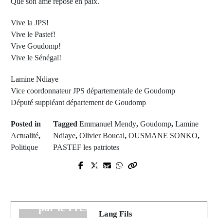
Que son âme repose en paix.
Vive la JPS!
Vive le Pastef!
Vive Goudomp!
Vive le Sénégal!
Lamine Ndiaye
Vice coordonnateur JPS départementale de Goudomp
Député suppléant département de Goudomp
Posted in
Tagged
Emmanuel Mendy
,
Goudomp
,
Lamine
Actualité
,
Ndiaye
,
Olivier Boucal
,
OUSMANE SONKO
,
Politique
PASTEF les patriotes
Next Post
Prev Post
Setal Sunu Réew : Amadou Leye
Sakou Baldé, la pépite du Pakao qui
Konté et 10 autres lauréats honorés
enflamme le football féminin
par le Président Diomaye Faye
Lang Fils