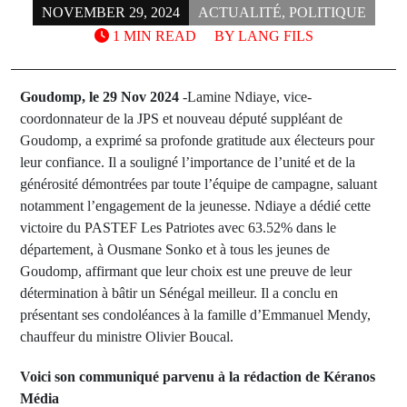
NOVEMBER 29, 2024
ACTUALITÉ
,
POLITIQUE
1 MIN READ
BY
LANG FILS
Goudomp, le 29 Nov 2024
-Lamine Ndiaye, vice-
coordonnateur de la JPS et nouveau député suppléant de
Goudomp, a exprimé sa profonde gratitude aux électeurs pour
leur confiance. Il a souligné l’importance de l’unité et de la
générosité démontrées par toute l’équipe de campagne, saluant
notamment l’engagement de la jeunesse. Ndiaye a dédié cette
victoire du PASTEF Les Patriotes avec 63.52% dans le
département, à Ousmane Sonko et à tous les jeunes de
Goudomp, affirmant que leur choix est une preuve de leur
détermination à bâtir un Sénégal meilleur. Il a conclu en
présentant ses condoléances à la famille d’Emmanuel Mendy,
chauffeur du ministre Olivier Boucal.
Voici son communiqué parvenu à la rédaction de Kéranos
Média