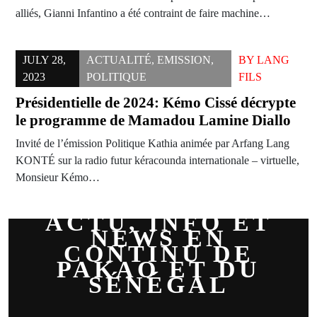
alliés, Gianni Infantino a été contraint de faire machine…
JULY 28,
ACTUALITÉ
,
EMISSION
,
BY
LANG
2023
POLITIQUE
FILS
Présidentielle de 2024: Kémo Cissé décrypte
le programme de Mamadou Lamine Diallo
Invité de l’émission Politique Kathia animée par Arfang Lang
KONTÉ sur la radio futur kéracounda internationale – virtuelle,
Monsieur Kémo…
ACTU, INFO ET
NEWS EN
CONTINU DE
PAKAO ET DU
SÉNÉGAL