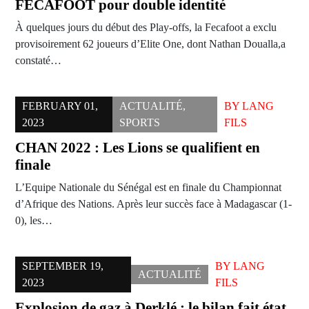
FECAFOOT pour double identité
À quelques jours du début des Play-offs, la Fecafoot a exclu
provisoirement 62 joueurs d’Elite One, dont Nathan Doualla,a
constaté…
FEBRUARY 01,
ACTUALITÉ
,
BY
LANG
2023
SPORTS
FILS
CHAN 2022 : Les Lions se qualifient en
finale
L’Equipe Nationale du Sénégal est en finale du Championnat
d’Afrique des Nations. Après leur succès face à Madagascar (1-
0), les…
SEPTEMBER 19,
BY
LANG
ACTUALITÉ
2023
FILS
Explosion de gaz à Derklé : le bilan fait état