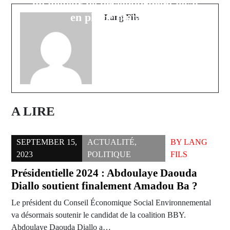
un moteur de développement local
quartier Diaobé 1 Est
en pleine mutation
Lang Fils
A LIRE
SEPTEMBER 15,
ACTUALITÉ
,
BY
LANG
2023
POLITIQUE
FILS
Présidentielle 2024 : Abdoulaye Daouda
Diallo soutient finalement Amadou Ba ?
Le président du Conseil Économique Social Environnemental
va désormais soutenir le candidat de la coalition BBY.
Abdoulaye Daouda Diallo a…