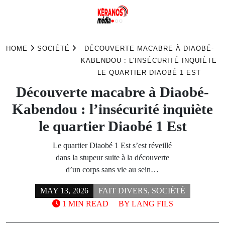
Skip
to
HOME
SOCIÉTÉ
DÉCOUVERTE MACABRE À DIAOBÉ-
content
KABENDOU : L’INSÉCURITÉ INQUIÈTE
LE QUARTIER DIAOBÉ 1 EST
Découverte macabre à Diaobé-
Kabendou : l’insécurité inquiète
le quartier Diaobé 1 Est
Le quartier Diaobé 1 Est s’est réveillé
dans la stupeur suite à la découverte
d’un corps sans vie au sein…
MAY 13, 2026
FAIT DIVERS
,
SOCIÉTÉ
1 MIN READ
BY
LANG FILS