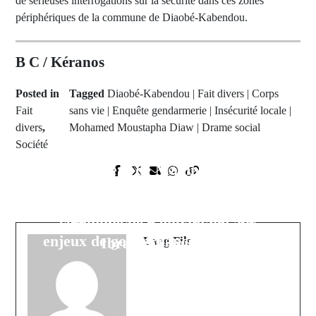
de sérieuses interrogations sur la sécurité dans ces zones
périphériques de la commune de Diaobé-Kabendou.
B C / Kéranos
Posted in
Tagged
Diaobé-Kabendou | Fait divers | Corps
Fait
sans vie | Enquête gendarmerie | Insécurité locale |
divers
,
Mohamed Moustapha Diaw | Drame social
Société
Prev Post
Next Post
La lumière de Madina Souané
Atelier National sur la Sécurité
illumine Dakar lors d'un Thiant
Collaborative : la contribution de la
exceptionnel : Un vibrant hommage
commune de Kolibantang aux
à l'héritage éternel de Cheikh
enjeux de gouvernance territoriale
Ibrahima Souané
Lang Fils