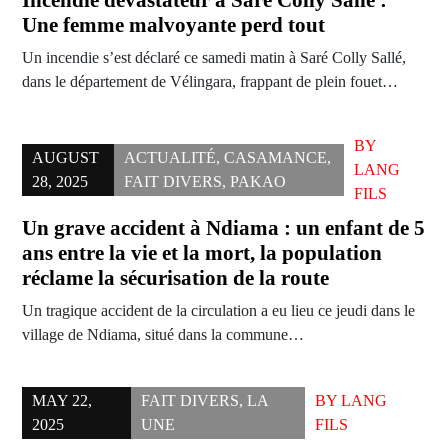
Incendie dévastateur à Saré Colly Sallé :
Une femme malvoyante perd tout
Un incendie s’est déclaré ce samedi matin à Saré Colly Sallé,
dans le département de Vélingara, frappant de plein fouet…
BY
AUGUST
ACTUALITÉ
,
CASAMANCE
,
LANG
28, 2025
FAIT DIVERS
,
PAKAO
FILS
Un grave accident à Ndiama : un enfant de 5
ans entre la vie et la mort, la population
réclame la sécurisation de la route
Un tragique accident de la circulation a eu lieu ce jeudi dans le
village de Ndiama, situé dans la commune…
MAY 22,
FAIT DIVERS
,
LA
BY
LANG
2025
UNE
FILS