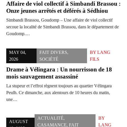
Affaire de viol collectif à Simbandi Brassou :
Onze jeunes arrêtés et déférés à Sédhiou
Simbandi Brassou, Goudomp – Une affaire de viol collectif
secoue la localité de Simbandi Brassou, dans le département de
Goudomp.…
MAY 04,
FAIT DIVERS
,
BY
LANG
2026
SOCIÉTÉ
FILS
Drame à Vélingara : Un nourrisson de 18
mois sauvagement assassiné
La stupeur et l’effroi règnent toujours au quartier Vélingara
Peulh. Ce dimanche, aux alentours de 10 heures du matin,
une…
ACTUALITÉ
,
BY
AUGUST
CASAMANCE
,
FAIT
LANG