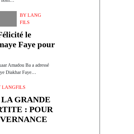
 du nom…
BY
LANG
FILS
licité le
omaye Faye pour
akaar Amadou Ba a adressé
omaye Diakhar Faye…
Y
LANGFILS
 LA GRANDE
TITE : POUR
UVERNANCE