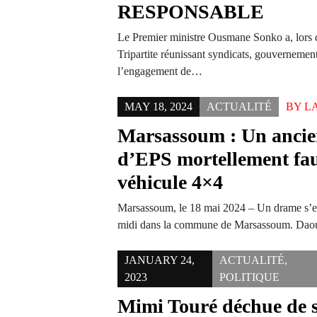
RESPONSABLE
Le Premier ministre Ousmane Sonko a, lors 
Tripartite réunissant syndicats, gouvernement
l’engagement de…
MAY 18, 2024
ACTUALITÉ
BY
L
Marsassoum : Un ancie
d’EPS mortellement fa
véhicule 4×4
Marsassoum, le 18 mai 2024 – Un drame s’es
midi dans la commune de Marsassoum. Da
JANUARY 24,
ACTUALITÉ
,
2023
POLITIQUE
Mimi Touré déchue de 