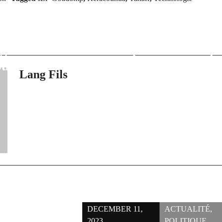
Incidents C
rev Post
Le village de
liberté : PAS
 a célébré son
persécutions pe
u annuel
Ousmane S
Lang Fils
Gouvernement 
DECEMBER 11,
ACTUALITÉ
,
2023
POLITIQUE