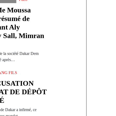
 Me Moussa
résumé de
ant Aly
y Sall, Mimran
de la société Dakar Dem
iré après…
ANG FILS
CUSATION
AT DE DÉPÔT
É
de Dakar a infirmé, ce
 sous mandat…