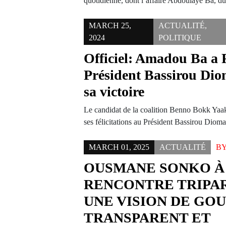
quotidienne, dont l’affaire Abdoulaye Ba,
MARCH 25,
ACTUALITÉ
,
2024
POLITIQUE
Officiel: Amadou Ba a Fé
Président Bassirou Di
sa victoire
Le candidat de la coalition Benno Bokk Ya
ses félicitations au Président Bassirou Di
MARCH 01, 2025
ACTUALITÉ
B
OUSMANE SONKO À
RENCONTRE TRIPAR
UNE VISION DE GO
TRANSPARENT ET