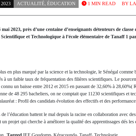
 2023
ACTUALITÉ
,
ÉDUCATION
1 MIN READ
BY
LA
6 mai 2023, près d’une centaine d’enseignants détenteurs de classe
n Scientifique et Technologique à l’école élémentaire de Tanaff 1 pa
lus en plus marqué par la science et la technologie, le Sénégal comme
 à un faible taux de fréquentation des filières scientifiques. Le pourc
s a connu un baisse entre 2012 et 2015 en passant de 32,60% à 28,60%
nne de 48 295 bacheliers, on ne comptait que 11230 scientifiques et 
alauréat : Profil des candidats évolution des effectifs et des performanc
rs de l’éducation battent le mal depuis la racine en collaboration avec
 projet qui cherche à améliorer la qualité des apprentissages dés les d
Next Po
on
Tagged
IEF Goudomp
,
Kéracounda
,
Tanaff
,
Technologie