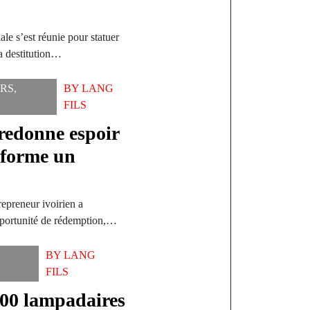
le s’est réunie pour statuer
a destitution…
ERS
,
BY
LANG
FILS
redonne espoir
sforme un
repreneur ivoirien a
pportunité de rédemption,…
BY
LANG
FILS
 200 lampadaires