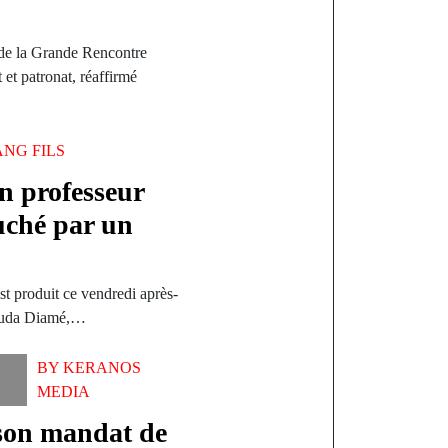
de la Grande Rencontre
 et patronat, réaffirmé
ANG FILS
n professeur
uché par un
t produit ce vendredi après-
ouda Diamé,…
BY
KERANOS
MEDIA
son mandat de