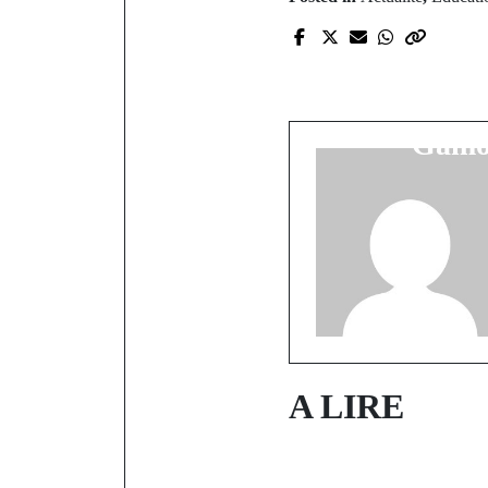
P
Pakao : 
Kolibantang
Gamo
A LIRE