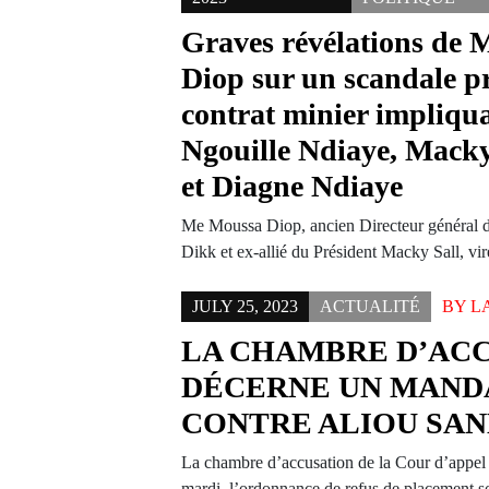
Graves révélations de
Diop sur un scandale p
contrat minier impliqu
Ngouille Ndiaye, Mack
et Diagne Ndiaye
Me Moussa Diop, ancien Directeur général 
Dikk et ex-allié du Président Macky Sall, v
JULY 25, 2023
ACTUALITÉ
BY
L
LA CHAMBRE D’AC
DÉCERNE UN MAND
CONTRE ALIOU SAN
La chambre d’accusation de la Cour d’appel 
mardi, l’ordonnance de refus de placement