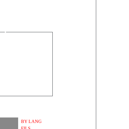
aravane de
TEF parle de
rpétrées sur
onko, le
met en garde
BY
LANG
FILS