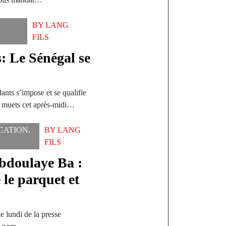
BY
LANG
FILS
 Le Sénégal se
e
nts s’impose et se qualifie
s muets cet après-midi…
CATION
,
BY
LANG
FILS
Abdoulaye Ba :
 le parquet et
de lundi de la presse