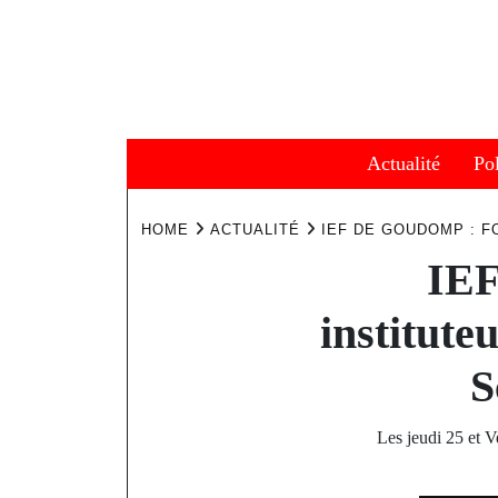
Skip
to
content
Actualité
Pol
HOME
ACTUALITÉ
IEF DE GOUDOMP : F
IEF
institute
S
Les jeudi 25 et 