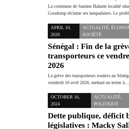
La commune de Samine Balante localité situ
Goudomp réclame ses lampadaires. Le problè
APRIL 10,
ACTUALITÉ
,
ÉCONO
2026
SOCIÉTÉ
Sénégal : Fin de la grèv
transporteurs ce vendre
2026
La grève des transporteurs routiers au Sénégal
vendredi 10 avril 2026, mettant un terme à
OCTOBER 16,
ACTUALITÉ
,
2024
POLITIQUE
Dette publique, déficit 
législatives : Macky Sall