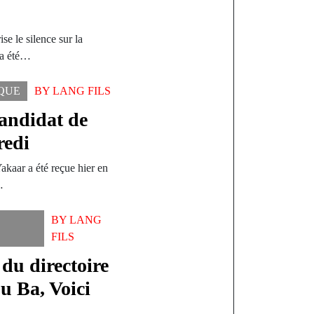
e le silence sur la
 a été…
IQUE
BY
LANG FILS
candidat de
redi
kaar a été reçue hier en
…
BY
LANG
FILS
du directoire
 Ba, Voici