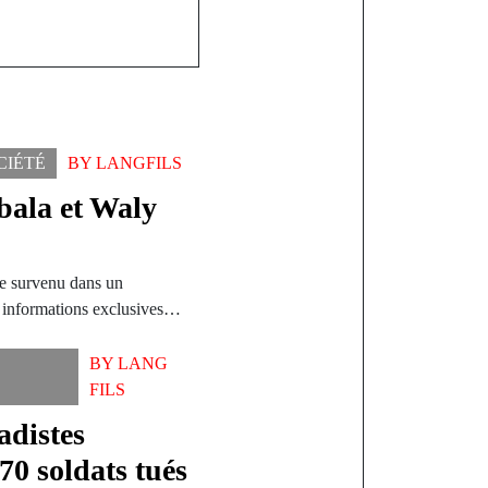
CIÉTÉ
BY
LANGFILS
bala et Waly
re survenu dans un
s informations exclusives…
BY
LANG
L
FILS
adistes
70 soldats tués