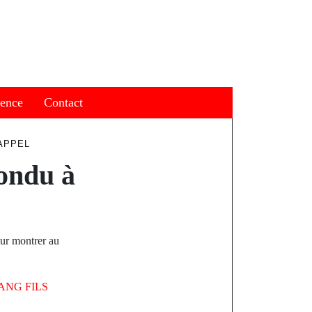
ience
Contact
APPEL
ondu à
ur montrer au
ANG FILS