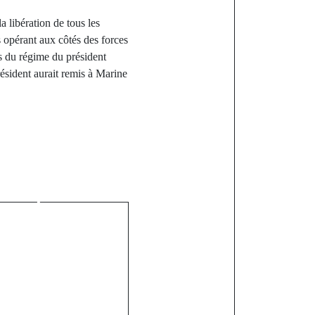
a libération de tous les
s opérant aux côtés des forces
res du régime du président
résident aurait remis à Marine
st
Milliards: Le
nvoyé au 30
n audience
ale