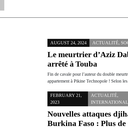
AUGUST 24, 2024
ACTUALITÉ
,
SO
Le meurtrier d’Aziz Da
arrêté à Touba
Fin de cavale pour l’auteur du double meurt
appartement à Pikine Technopole ! Selon le
FEBRUARY 21,
ACTUALITÉ
,
2023
INTERNATIONA
Nouvelles attaques djih
Burkina Faso : Plus de 