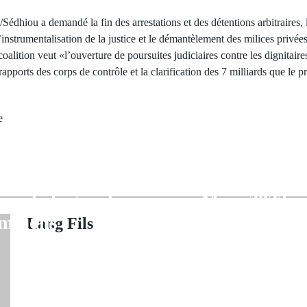
édhiou a demandé la fin des arrestations et des détentions arbitraires, l
l’instrumentalisation de la justice et le démantèlement des milices privée
e coalition veut «l’ouverture de poursuites judiciaires contre les dignitai
apports des corps de contrôle et la clarification des 7 milliards que le p
e
rev Post
Next Po
 vs Liverpool :
Affaire Des 29 
l faut savoir sur
procès est re
our de Ligue des
Mars 2023 e
mpions
spéci
Lang Fils