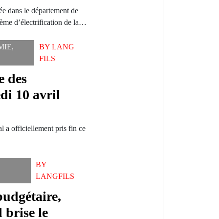
ée dans le département de
me d’électrification de la…
MIE
,
BY
LANG
FILS
e des
di 10 avril
 a officiellement pris fin ce
…
BY
LANGFILS
budgétaire,
 brise le