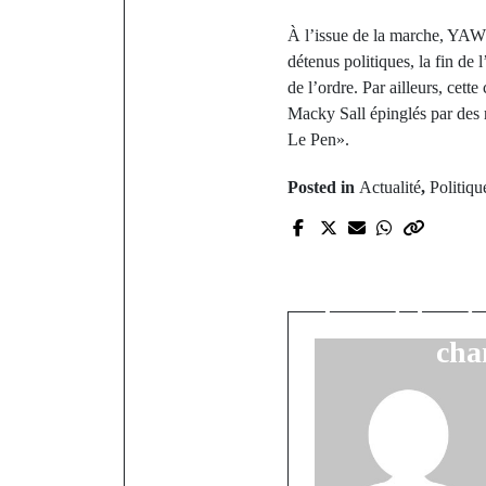
À l’issue de la marche, YAW/S
détenus politiques, la fin de 
de l’ordre. Par ailleurs, cett
Macky Sall épinglés par des r
Le Pen».
Posted in
Actualité
,
Politiqu
P
Real Madrid
Tout ce qu'i
le match ret
cha