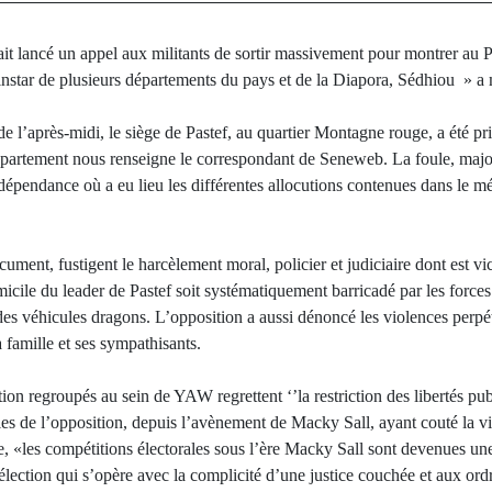
lancé un appel aux militants de sortir massivement pour montrer au Pr
’instar de plusieurs départements du pays et de la Diapora, Sédhiou » a
e l’après-midi, le siège de Pastef, au quartier Montagne rouge, a été pris
épartement nous renseigne le correspondant de Seneweb. La foule, major
Indépendance où a eu lieu les différentes allocutions contenues dans le
ument, fustigent le harcèlement moral, policier et judiciaire dont est 
micile du leader de Pastef soit systématiquement barricadé par les forces
des véhicules dragons. L’opposition a aussi dénoncé les violences perpé
famille et ses sympathisants.
ion regroupés au sein de YAW regrettent ‘’la restriction des libertés pub
es de l’opposition, depuis l’avènement de Macky Sall, ayant couté la vi
, «les compétitions électorales sous l’ère Macky Sall sont devenues une
ection qui s’opère avec la complicité d’une justice couchée et aux ordr