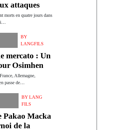
eux attaques
nt morts en quatre jours dans
qui…
BY
LANGFILS
de mercato : Un
pour Osimhen
 France, Allemagne,
t en passe de…
BY
LANG
FILS
de Pakao Macka
noi de la