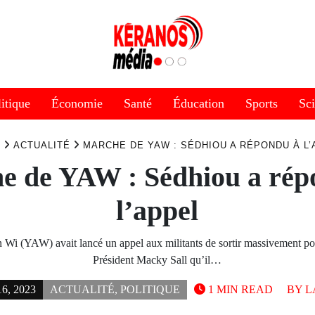
itique
Économie
Santé
Éducation
Sports
Sc
ACTUALITÉ
MARCHE DE YAW : SÉDHIOU A RÉPONDU À L’
e de YAW : Sédhiou a rép
l’appel
Wi (YAW) avait lancé un appel aux militants de sortir massivement po
Président Macky Sall qu’il…
, 2023
ACTUALITÉ
,
POLITIQUE
1 MIN READ
BY
L