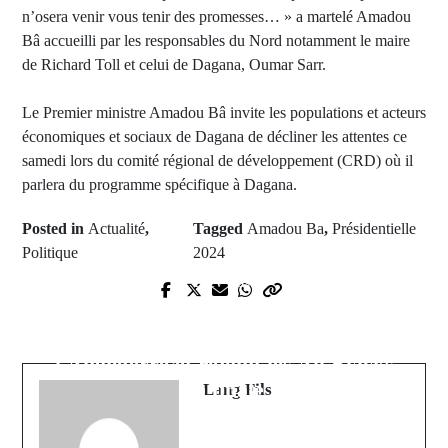
n’osera venir vous tenir des promesses… » a martelé Amadou
Bâ accueilli par les responsables du Nord notamment le maire
de Richard Toll et celui de Dagana, Oumar Sarr.
Le Premier ministre Amadou Bâ invite les populations et acteurs
économiques et sociaux de Dagana de décliner les attentes ce
samedi lors du comité régional de développement (CRD) où il
parlera du programme spécifique à Dagana.
Posted in
Actualité
,
Tagged
Amadou Ba
,
Présidentielle
Politique
2024
Next Post
Prev Post
Coupe du monde de rugby:
Tournée nationale :Le convoi de
L'Afrique du Sud l'emporte face à
Khalifa Sall bloqué à Fimela par la
l'Angleterre et rejoint les All Blacks
gendarmerie
en finale
Lang Fils