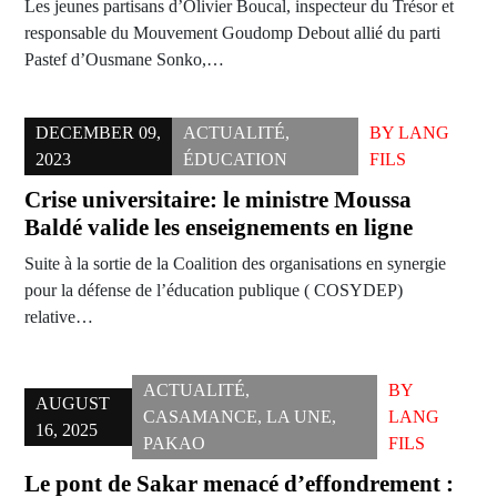
Les jeunes partisans d’Olivier Boucal, inspecteur du Trésor et
responsable du Mouvement Goudomp Debout allié du parti
Pastef d’Ousmane Sonko,…
DECEMBER 09,
ACTUALITÉ
,
BY
LANG
2023
ÉDUCATION
FILS
Crise universitaire: le ministre Moussa
Baldé valide les enseignements en ligne
Suite à la sortie de la Coalition des organisations en synergie
pour la défense de l’éducation publique ( COSYDEP)
relative…
ACTUALITÉ
,
BY
AUGUST
CASAMANCE
,
LA UNE
,
LANG
16, 2025
PAKAO
FILS
Le pont de Sakar menacé d’effondrement :