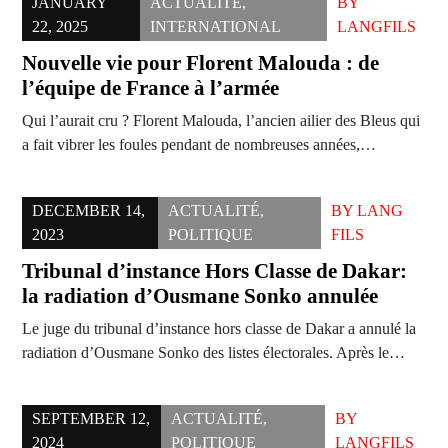
JANUARY
ACTUALITÉ
,
BY
22, 2025
INTERNATIONAL
LANGFILS
Nouvelle vie pour Florent Malouda : de
l’équipe de France à l’armée
Qui l’aurait cru ? Florent Malouda, l’ancien ailier des Bleus qui
a fait vibrer les foules pendant de nombreuses années,…
DECEMBER 14,
ACTUALITÉ
,
BY
LANG
2023
POLITIQUE
FILS
Tribunal d’instance Hors Classe de Dakar:
la radiation d’Ousmane Sonko annulée
Le juge du tribunal d’instance hors classe de Dakar a annulé la
radiation d’Ousmane Sonko des listes électorales. Après le…
SEPTEMBER 12,
ACTUALITÉ
,
BY
2024
POLITIQUE
LANGFILS