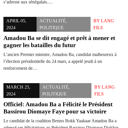
s’adresse aux sénégalais.…
APRIL 05,
ACTUALITÉ
,
BY
LANG
2024
POLITIQUE
FILS
Amadou Ba se dit engagé et prêt à mener et
gagner les batailles du futur
L’ancien Premier ministre, Amadou Ba, candidat malheureux à
l’élection présidentielle du 24 mars, a appelé jeudi à un
renforcement de…
MARCH 25,
ACTUALITÉ
,
BY
LANG
2024
POLITIQUE
FILS
Officiel: Amadou Ba a Félicité le Président
Bassirou Diomaye Faye pour sa victoire
Le candidat de la coalition Benno Bokk Yaakaar Amadou Ba a
adressé ses félicitations au Président Bassirou Diomaye Diakhar