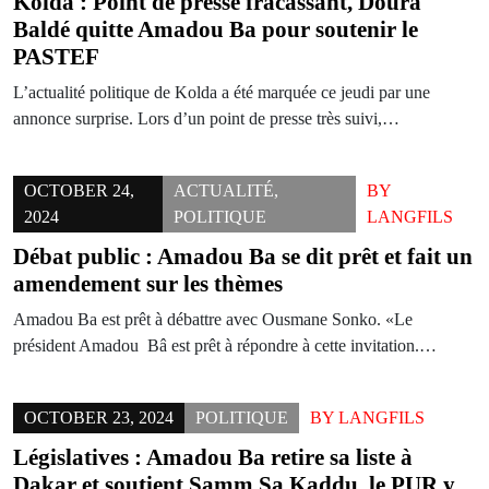
Kolda : Point de presse fracassant, Doura
Baldé quitte Amadou Ba pour soutenir le
PASTEF
L’actualité politique de Kolda a été marquée ce jeudi par une
annonce surprise. Lors d’un point de presse très suivi,…
OCTOBER 24,
ACTUALITÉ
,
BY
2024
POLITIQUE
LANGFILS
Débat public : Amadou Ba se dit prêt et fait un
amendement sur les thèmes
Amadou Ba est prêt à débattre avec Ousmane Sonko. «Le
président Amadou Bâ est prêt à répondre à cette invitation.…
OCTOBER 23, 2024
POLITIQUE
BY
LANGFILS
Législatives : Amadou Ba retire sa liste à
Dakar et soutient Samm Sa Kaddu, le PUR y