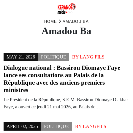
Skip
HOME
AMADOU BA
Amadou Ba
to
content
MAY 21, 2026
POLITIQUE
BY
LANG FILS
Dialogue national : Bassirou Diomaye Faye
lance ses consultations au Palais de la
République avec des anciens premiers
ministres
Le Président de la République, S.E.M. Bassirou Diomaye Diakhar
Faye, a ouvert ce jeudi 21 mai 2026, au Palais de…
APRIL 02, 2025
POLITIQUE
BY
LANGFILS