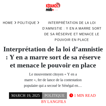
Skip
to
HOME
POLITIQUE
INTERPRÉTATION DE LA LOI
content
D’AMNISTIE : Y EN A MARRE SORT
DE SA RÉSERVE ET MENACE LE
POUVOIR EN PLACE
Interprétation de la loi d’amnistie
: Y en a marre sort de sa réserve
et menace le pouvoir en place
Le mouvement citoyen « Y en a
marre », fer de lance de la contestation
populaire qui a secoué le Sénégal en…
MARCH 19, 2025
POLITIQUE
1 MIN READ
BY
LANGFILS