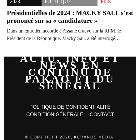
2023
POLITIQUE
FILS
Présidentielles de 2024 : MACKY SALL s’est
prononcé sur sa « candidature »
Dans un entretien accordé à Assane Gueye sur la RFM, le
Président de la République, Macky Sall, a été interrogé…
ACTU, INFO ET
NEWS EN
CONTINU DE
PAKAO ET DU
SÉNÉGAL
POLITIQUE DE CONFIDENTIALITÉ
CONDITION GÉNÉRALE
CONTACT
© COPYRIGHT 2026, KERANOS MEDIA.