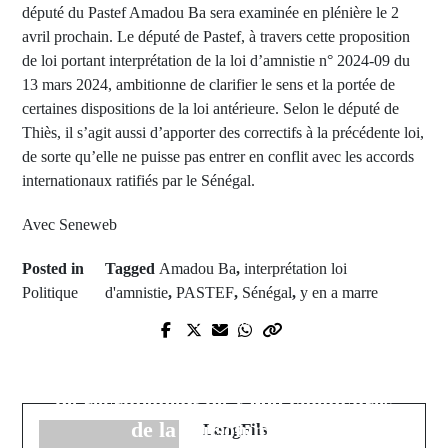
député du Pastef Amadou Ba sera examinée en plénière le 2
avril prochain. Le député de Pastef, à travers cette proposition
de loi portant interprétation de la loi d’amnistie n° 2024-09 du
13 mars 2024, ambitionne de clarifier le sens et la portée de
certaines dispositions de la loi antérieure. Selon le député de
Thiès, il s’agit aussi d’apporter des correctifs à la précédente loi,
de sorte qu’elle ne puisse pas entrer en conflit avec les accords
internationaux ratifiés par le Sénégal.
Avec Seneweb
Posted in
Tagged
Amadou Ba
,
interprétation loi
Politique
d'amnistie
,
PASTEF
,
Sénégal
,
y en a marre
Next Post
Prev Post
Contrôle des prix : le
Réforme majeure : l’anglais
Gouvernement lance le programme
enseigné dès la maternelle au
de recrutement de 1 000 volontaires
Sénégal
de la consommation
LangFils