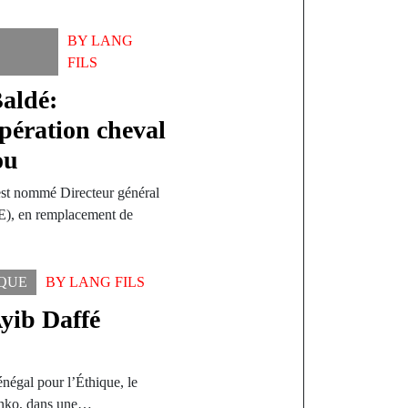
BY
LANG
FILS
aldé:
pération cheval
ou
st nommé Directeur général
E), en remplacement de
IQUE
BY
LANG FILS
yib Daffé
énégal pour l’Éthique, le
Sonko, dans une…