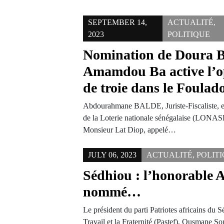
SEPTEMBER 14,
ACTUALITÉ
,
2023
POLITIQUE
Nomination de Doura B
Amamdou Ba active l’o
de troie dans le Foulad
Abdourahmane BALDE, Juriste-Fiscaliste, e
de la Loterie nationale sénégalaise (LONAS
Monsieur Lat Diop, appelé…
JULY 06, 2023
ACTUALITÉ
,
POLIT
Sédhiou : l’honorable A
nommé…
Le président du parti Patriotes africains du S
Travail et la Fraternité (Pastef), Ousmane 