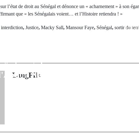
 sur l’état de droit au Sénégal et dénonce un « acharnement » à son éga
ffirmant que « les Sénégalais voient… et l’Histoire retiendra ! »
Next Po
d
interdiction
,
Justice
,
Macky Sall
,
Mansour Faye
,
Sénégal
,
sortir du terr
rev Post
Opération m
bacar Ngom
d'envergure la
une "dérive
des exaction
e" et exige la
département d
 d'Abdou Nguer
LangFils
Un militaire p