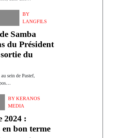
BY
LANGFILS
 de Samba
ns du Président
sortie du
au sein de Pastef,
ropos…
BY
KERANOS
MEDIA
e 2024 :
 en bon terme