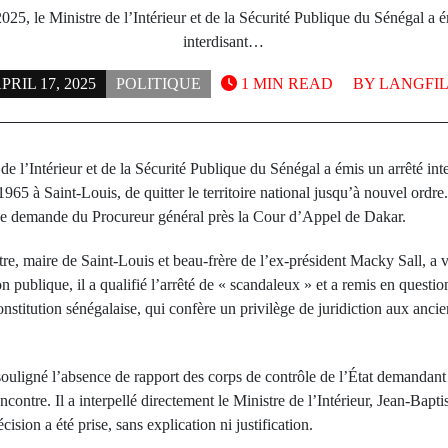
2025, le Ministre de l’Intérieur et de la Sécurité Publique du Sénégal a é
interdisant…
PRIL 17, 2025
POLITIQUE
1 MIN READ
BY
LANGFI
 de l’Intérieur et de la Sécurité Publique du Sénégal a émis un arrêté 
5 à Saint-Louis, de quitter le territoire national jusqu’à nouvel ordre. 
e demande du Procureur général près la Cour d’Appel de Dakar.
e, maire de Saint-Louis et beau-frère de l’ex-président Macky Sall, a v
 publique, il a qualifié l’arrêté de « scandaleux » et a remis en questio
onstitution sénégalaise, qui confère un privilège de juridiction aux ancie
uligné l’absence de rapport des corps de contrôle de l’État demandant
ncontre. Il a interpellé directement le Ministre de l’Intérieur, Jean-Bapt
cision a été prise, sans explication ni justification.