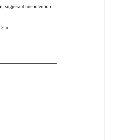
rd, suggérant une intention
st
itoire
ilitaire
ncée suite à
s dans le
e Bignona :
orté disparu