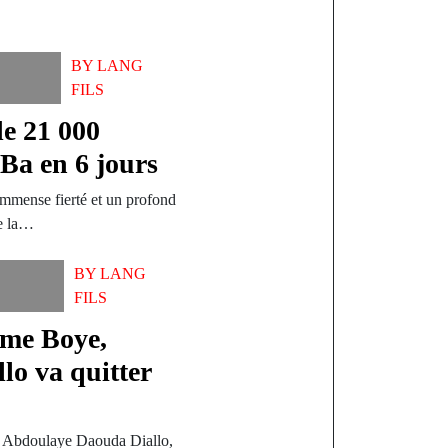
BY
LANG
FILS
de 21 000
Ba en 6 jours
mense fierté et un profond
de la…
BY
LANG
FILS
ame Boye,
o va quitter
er Abdoulaye Daouda Diallo,