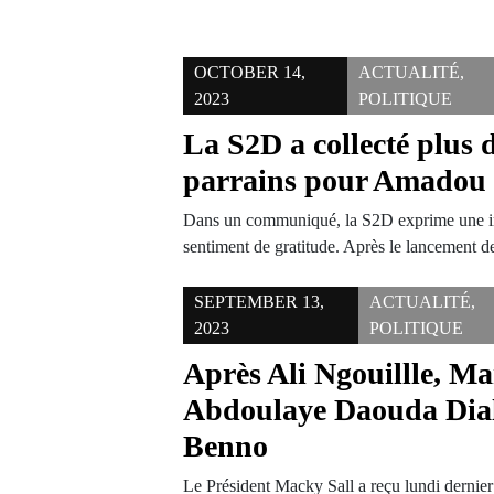
OCTOBER 14,
ACTUALITÉ
,
2023
POLITIQUE
La S2D a collecté plus 
parrains pour Amadou 
Dans un communiqué, la S2D exprime une im
sentiment de gratitude. Après le lancement 
SEPTEMBER 13,
ACTUALITÉ
,
2023
POLITIQUE
Après Ali Ngouillle, M
Abdoulaye Daouda Diall
Benno
Le Président Macky Sall a reçu lundi derni