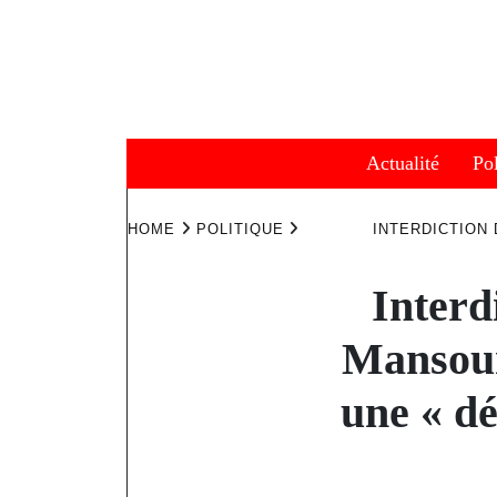
Skip
to
content
Actualité
Pol
HOME
POLITIQUE
INTERDICTION 
Interd
Mansour
une « dé