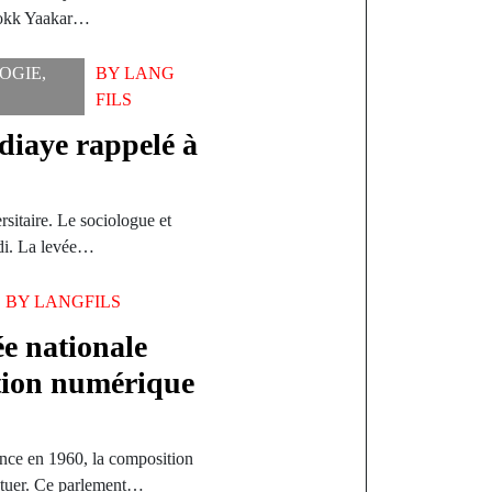
 Bokk Yaakar…
OGIE
,
BY
LANG
FILS
diaye rappelé à
rsitaire. Le sociologue et
di. La levée…
BY
LANGFILS
ée nationale
ution numérique
nce en 1960, la composition
uctuer. Ce parlement…