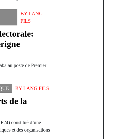
BY
LANG
FILS
ectorale:
rigne
aba au poste de Premier
IQUE
BY
LANG FILS
ts de la
F24) constitué d’une
tiques et des organisations