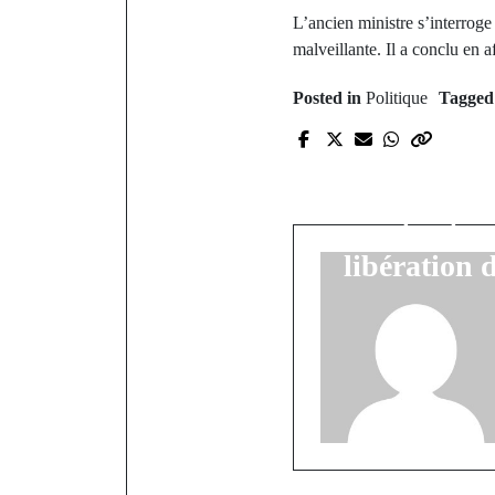
L’ancien ministre s’interroge
malveillante. Il a conclu en a
Posted in
Politique
Tagge
P
Anta Ba
dénonce 
autoritair
libération