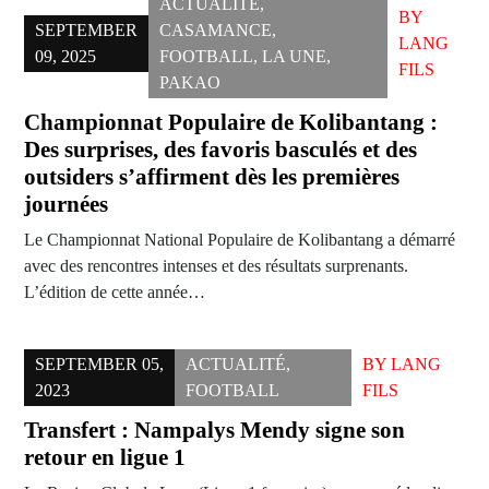
ACTUALITÉ
,
BY
SEPTEMBER
CASAMANCE
,
LANG
09, 2025
FOOTBALL
,
LA UNE
,
FILS
PAKAO
Championnat Populaire de Kolibantang :
Des surprises, des favoris basculés et des
outsiders s’affirment dès les premières
journées
Le Championnat National Populaire de Kolibantang a démarré
avec des rencontres intenses et des résultats surprenants.
L’édition de cette année…
SEPTEMBER 05,
ACTUALITÉ
,
BY
LANG
2023
FOOTBALL
FILS
Transfert : Nampalys Mendy signe son
retour en ligue 1