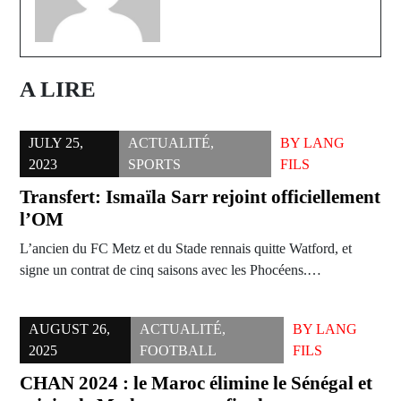
A LIRE
JULY 25,
ACTUALITÉ
,
BY
LANG
2023
SPORTS
FILS
Transfert: Ismaïla Sarr rejoint officiellement
l’OM
L’ancien du FC Metz et du Stade rennais quitte Watford, et
signe un contrat de cinq saisons avec les Phocéens.…
AUGUST 26,
ACTUALITÉ
,
BY
LANG
2025
FOOTBALL
FILS
CHAN 2024 : le Maroc élimine le Sénégal et