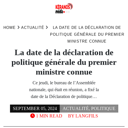
Skip
to
HOME
ACTUALITÉ
LA DATE DE LA DÉCLARATION DE
content
POLITIQUE GÉNÉRALE DU PREMIER
MINISTRE CONNUE
La date de la déclaration de
politique générale du premier
ministre connue
Ce jeudi, le bureau de l’Assemblée
nationale, qui était en réunion, a fixé la
date de la Déclaration de politique…
SEPTEMBER 05, 2024
ACTUALITÉ
,
POLITIQUE
1 MIN READ
BY
LANGFILS