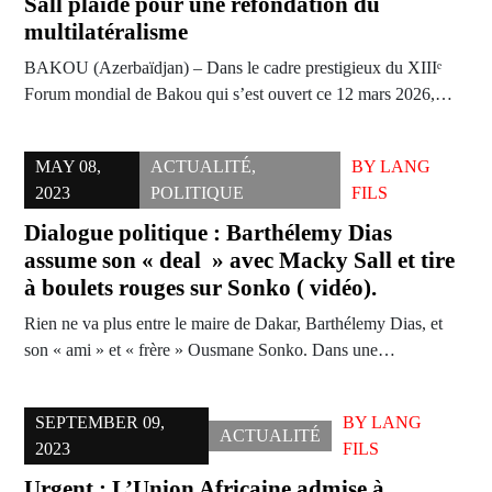
Sall plaide pour une refondation du
multilatéralisme
BAKOU (Azerbaïdjan) – Dans le cadre prestigieux du XIIIᵉ
Forum mondial de Bakou qui s’est ouvert ce 12 mars 2026,…
MAY 08,
ACTUALITÉ
,
BY
LANG
2023
POLITIQUE
FILS
Dialogue politique : Barthélemy Dias
assume son « deal » avec Macky Sall et tire
à boulets rouges sur Sonko ( vidéo).
Rien ne va plus entre le maire de Dakar, Barthélemy Dias, et
son « ami » et « frère » Ousmane Sonko. Dans une…
SEPTEMBER 09,
BY
LANG
ACTUALITÉ
2023
FILS
Urgent : L’Union Africaine admise à