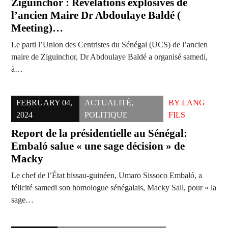
Ziguinchor : Révélations explosives de
l’ancien Maire Dr Abdoulaye Baldé (
Meeting)…
Le parti l’Union des Centristes du Sénégal (UCS) de l’ancien
maire de Ziguinchor, Dr Abdoulaye Baldé a organisé samedi,
à…
FEBRUARY 04,
ACTUALITÉ
,
BY
LANG
2024
POLITIQUE
FILS
Report de la présidentielle au Sénégal:
Embaló salue « une sage décision » de
Macky
Le chef de l’État bissau-guinéen, Umaro Sissoco Embaló, a
félicité samedi son homologue sénégalais, Macky Sall, pour « la
sage…