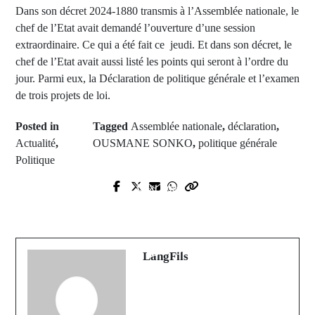
Dans son décret 2024-1880 transmis à l’Assemblée nationale, le
chef de l’Etat avait demandé l’ouverture d’une session
extraordinaire. Ce qui a été fait ce jeudi. Et dans son décret, le
chef de l’Etat avait aussi listé les points qui seront à l’ordre du
jour. Parmi eux, la Déclaration de politique générale et l’examen
de trois projets de loi.
Posted in
Tagged
Assemblée nationale
,
déclaration
,
Actualité
,
OUSMANE SONKO
,
politique générale
Politique
Next Post
Prev Post
Une marche initiée pour exiger le
Kambeng de Koubony : Le règne
limogeage de Cheikh Omar
continue dans la Zone Karantaba
Diagne...
LangFils