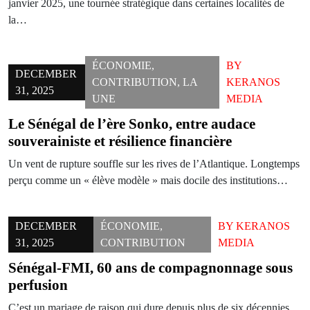
janvier 2025, une tournée stratégique dans certaines localités de
la…
ÉCONOMIE
,
BY
DECEMBER
CONTRIBUTION
,
LA
KERANOS
31, 2025
UNE
MEDIA
Le Sénégal de l’ère Sonko, entre audace
souverainiste et résilience financière
Un vent de rupture souffle sur les rives de l’Atlantique. Longtemps
perçu comme un « élève modèle » mais docile des institutions…
DECEMBER
ÉCONOMIE
,
BY
KERANOS
31, 2025
CONTRIBUTION
MEDIA
Sénégal-FMI, 60 ans de compagnonnage sous
perfusion
C’est un mariage de raison qui dure depuis plus de six décennies.