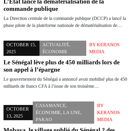
L’État lance la dématérialisation de la
commande publique
La Direction centrale de la commande publique (DCCP) a lancé la
phase pilote de la plateforme nationale de dématérialisation de…
OCTOBER 15,
ACTUALITÉ
,
BY
KERANOS
2025
ÉCONOMIE
MEDIA
Le Sénégal lève plus de 450 milliards lors de
son appel à l’épargne
Le gouvernement du Sénégal a annoncé avoir mobilisé plus de 450
milliards de francs CFA à l’issue de son troisième…
CASAMANCE
,
BY
OCTOBER
ÉCONOMIE
,
LA UNE
,
KERANOS
13, 2025
PAKAO
MEDIA
Mobaya, le village oublié du Sénégal ? des