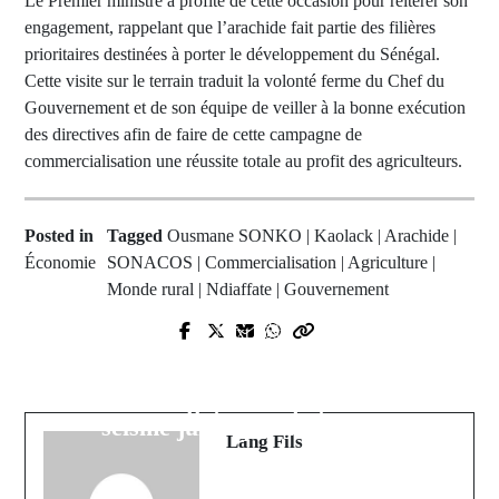
Le Premier ministre a profité de cette occasion pour réitérer son
engagement, rappelant que l’arachide fait partie des filières
prioritaires destinées à porter le développement du Sénégal.
Cette visite sur le terrain traduit la volonté ferme du Chef du
Gouvernement et de son équipe de veiller à la bonne exécution
des directives afin de faire de cette campagne de
commercialisation une réussite totale au profit des agriculteurs.
Posted in
Tagged
Ousmane SONKO | Kaolack | Arachide |
Économie
SONACOS | Commercialisation | Agriculture |
Monde rural | Ndiaffate | Gouvernement
Prev Post
Next Post
Premier League : Manchester
Mairie de Dakar : La Cour
United limoge Ruben Amorim avec
Suprême face au "cas Dias", un
effet immédiat
séisme juridique imminent ?
Lang Fils