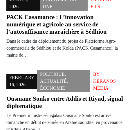
2026
UNE
FILS
PACK Casamance : L’innovation
numérique et agricole au service de
l’autosuffisance maraîchère à Sédhiou
Dans le cadre du déploiement du projet de Plateforme Agro-
commerciale de Sédhiou et de Kolda (PACK Casamance), la
mairie de…
POLITIQUE
,
BY
FEBRUARY
ACTUALITÉ
,
KERANOS
16, 2026
ÉCONOMIE
MEDIA
Ousmane Sonko entre Addis et Riyad, signal
diplomatique
Le Premier ministre sénégalais Ousmane Sonko est arrivé
dimanche en début de soirée en Arabie saoudite, en provenance
d’Addis-Abeba. Il…