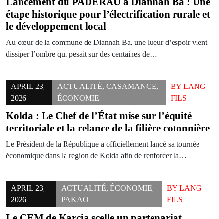
Lancement du PADERAU à Diannah Ba : Une
étape historique pour l’électrification rurale et
le développement local
Au cœur de la commune de Diannah Ba, une lueur d’espoir vient
dissiper l’ombre qui pesait sur des centaines de…
APRIL 23,
ACTUALITÉ
,
CASAMANCE
,
BY
LANG
2026
ÉCONOMIE
FILS
Kolda : Le Chef de l’État mise sur l’équité
territoriale et la relance de la filière cotonnière
Le Président de la République a officiellement lancé sa tournée
économique dans la région de Kolda afin de renforcer la…
APRIL 23,
ACTUALITÉ
,
ÉCONOMIE
,
BY
LANG
2026
PAKAO
FILS
Le CEM de Karcia scelle un partenariat