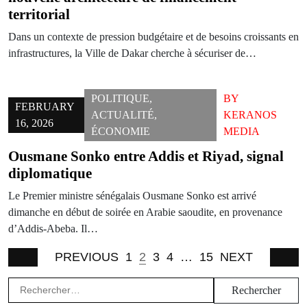
territorial
Dans un contexte de pression budgétaire et de besoins croissants en
infrastructures, la Ville de Dakar cherche à sécuriser de…
POLITIQUE
,
BY
FEBRUARY
ACTUALITÉ
,
KERANOS
16, 2026
ÉCONOMIE
MEDIA
Ousmane Sonko entre Addis et Riyad, signal
diplomatique
Le Premier ministre sénégalais Ousmane Sonko est arrivé
dimanche en début de soirée en Arabie saoudite, en provenance
d’Addis-Abeba. Il…
PREVIOUS
1
2
3
4
…
15
NEXT
Rechercher :