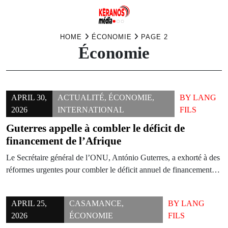
Skip
HOME
ÉCONOMIE
PAGE 2
Économie
to
content
APRIL 30,
ACTUALITÉ
,
ÉCONOMIE
,
BY
LANG
2026
INTERNATIONAL
FILS
Guterres appelle à combler le déficit de
financement de l’Afrique
Le Secrétaire général de l’ONU, António Guterres, a exhorté à des
réformes urgentes pour combler le déficit annuel de financement…
APRIL 25,
CASAMANCE
,
BY
LANG
2026
ÉCONOMIE
FILS