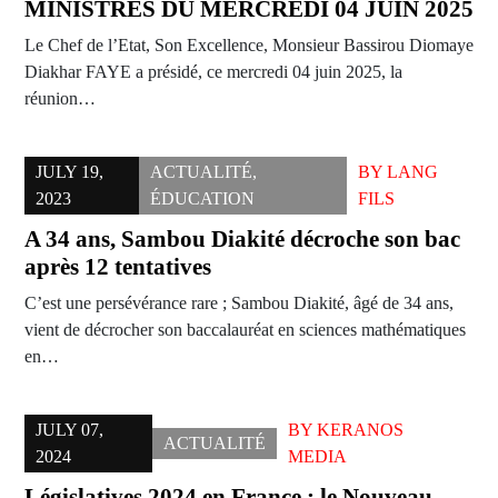
MINISTRES DU MERCREDI 04 JUIN 2025
Le Chef de l’Etat, Son Excellence, Monsieur Bassirou Diomaye
Diakhar FAYE a présidé, ce mercredi 04 juin 2025, la
réunion…
JULY 19,
ACTUALITÉ
,
BY
LANG
2023
ÉDUCATION
FILS
A 34 ans, Sambou Diakité décroche son bac
après 12 tentatives
C’est une persévérance rare ; Sambou Diakité, âgé de 34 ans,
vient de décrocher son baccalauréat en sciences mathématiques
en…
JULY 07,
BY
KERANOS
ACTUALITÉ
2024
MEDIA
Législatives 2024 en France : le Nouveau