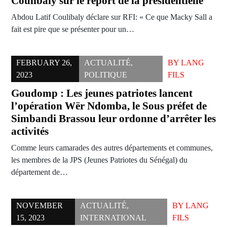
Coulibaly sur le report de la présidentielle
Abdou Latif Coulibaly déclare sur RFI: « Ce que Macky Sall a
fait est pire que se présenter pour un…
FEBRUARY 26,
ACTUALITÉ
,
BY
LANG
2023
POLITIQUE
FILS
Goudomp : Les jeunes patriotes lancent
l’opération Wër Ndomba, le Sous préfet de
Simbandi Brassou leur ordonne d’arrêter les
activités
Comme leurs camarades des autres départements et communes,
les membres de la JPS (Jeunes Patriotes du Sénégal) du
département de…
NOVEMBER
ACTUALITÉ
,
BY
LANG
15, 2023
INTERNATIONAL
FILS