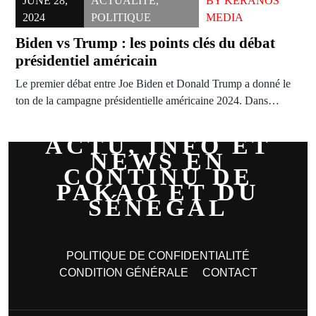
JUNE 28,
ACTUALITÉ
,
BY
KERANOS
2024
POLITIQUE
MEDIA
Biden vs Trump : les points clés du débat
présidentiel américain
Le premier débat entre Joe Biden et Donald Trump a donné le
ton de la campagne présidentielle américaine 2024. Dans…
ACTU, INFO ET
NEWS EN
CONTINU DE
PAKAO ET DU
SÉNÉGAL
POLITIQUE DE CONFIDENTIALITÉ
CONDITION GÉNÉRALE
CONTACT