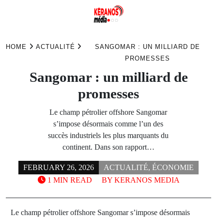
Skip
to
HOME
ACTUALITÉ
SANGOMAR : UN MILLIARD DE
content
PROMESSES
Sangomar : un milliard de
promesses
Le champ pétrolier offshore Sangomar
s’impose désormais comme l’un des
succès industriels les plus marquants du
continent. Dans son rapport…
FEBRUARY 26, 2026
ACTUALITÉ
,
ÉCONOMIE
1 MIN READ
BY
KERANOS MEDIA
Le champ pétrolier offshore Sangomar s’impose désormais