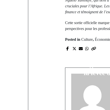
Ngueto Yambaye, qui tient à l
cruciales pour l’Afrique. Le
finance et témoignent de l’ex
Cette sortie officielle marqu
perspectives pour les profess
Posted in
Culture
,
Économi
P
La CEDEAO 
réintégratio
la levée 