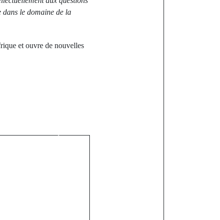
ellectuellement aux questions
e dans le domaine de la
frique et ouvre de nouvelles
st
ouvailles
ur le Real
au Benfica,
rouille le Top