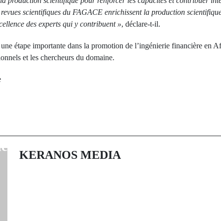
a production scientifique pour renforcer les capacités et contribuer int
s revues scientifiques du FAGACE enrichissent la production scientifiqu
cellence des experts qui y contribuent »
, déclare-t-il.
e une étape importante dans la promotion de l’ingénierie financière en A
ionnels et les chercheurs du domaine.
Next Po
e
LDC : Retr
rev Post
officialise la
explosives po
n de la Guinée et
Madrid face 
des sanctions
l'Angleterre ver
KERANOS MEDIA
8