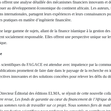
s offrent une analyse détaillée des mécanismes financiers innovants et de
buer au développement économique du continent africain. Les auteurs, is
s internationales, partagent leurs expériences et leurs connaissances pou
res pratiques en matière d’ingénierie financière.
e large gamme de sujets, allant de la finance islamique à la gestion des 
ent socialement responsable. Elles offrent une perspective unique sur les
ique.
ue
ues scientifiques du FAGACE est attendue avec impatience par la commun
lications promettent de faire date dans le paysage de la recherche en i
pectives innovantes et des solutions concrètes pour relever les défis d
teur Éditorial des éditions ELMA, se réjouit de cette nouvelle collab
re revue, Les fonds de garantie au cœur du financement de l’Afrique d
ous sommes ravis de travailler sur ce projet. Nous sommes fiers de matér