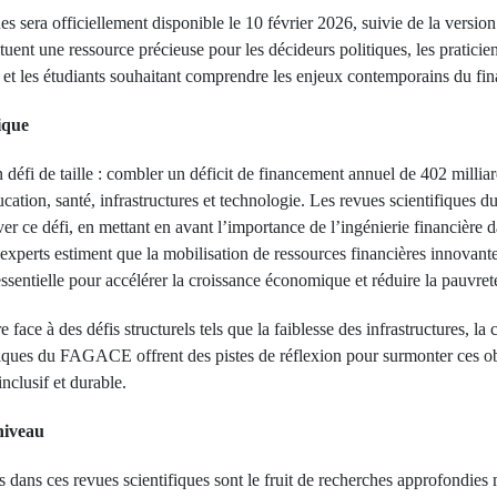
es sera officiellement disponible le 10 février 2026, suivie de la versio
uent une ressource précieuse pour les décideurs politiques, les praticien
s et les étudiants souhaitant comprendre les enjeux contemporains du fi
ique
 défi de taille : combler un déficit de financement annuel de 402 milliar
ucation, santé, infrastructures et technologie. Les revues scientifiqu
er ce défi, en mettant en avant l’importance de l’ingénierie financière da
experts estiment que la mobilisation de ressources financières innovant
essentielle pour accélérer la croissance économique et réduire la pauvret
face à des défis structurels tels que la faiblesse des infrastructures, la c
ifiques du FAGACE offrent des pistes de réflexion pour surmonter ces o
clusif et durable.
niveau
 dans ces revues scientifiques sont le fruit de recherches approfondies 