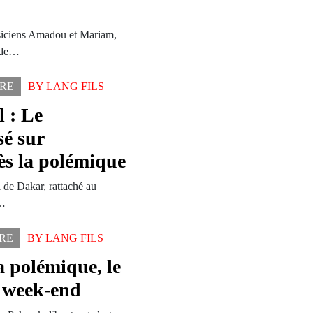
iciens Amadou et Mariam,
e de…
RE
BY
LANG FILS
 : Le
é sur
ès la polémique
 de Dakar, rattaché au
a…
RE
BY
LANG FILS
a polémique, le
le week-end