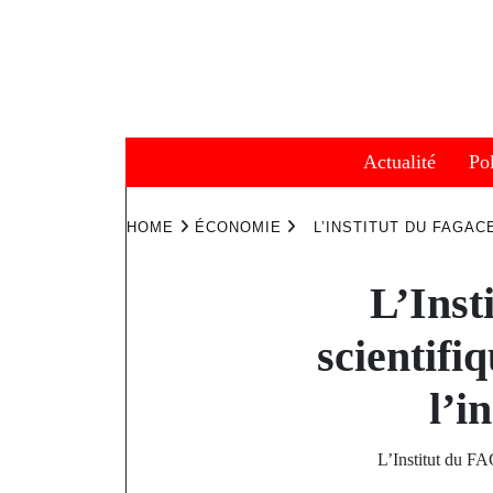
Skip
to
content
Actualité
Pol
HOME
ÉCONOMIE
L’INSTITUT DU FAGAC
L’Inst
scientifi
l’i
L’Institut du FA