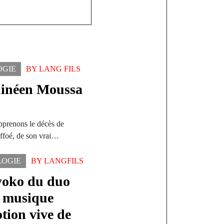
OGIE
BY
LANG FILS
uinéen Moussa
apprenons le décès de
ffoé, de son vrai…
LOGIE
BY
LANGFILS
oko du duo
 musique
otion vive de