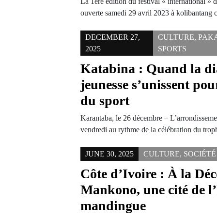
La 1ère édition du festival « international »
ouverte samedi 29 avril 2023 à kolibantang 
DECEMBER 27,
CULTURE
,
PAK
2025
SPORTS
Katabina : Quand la di
jeunesse s’unissent pou
du sport
Karantaba, le 26 décembre – L’arrondisseme
vendredi au rythme de la célébration du tr
JUNE 30, 2025
CULTURE
,
SOCIÉTÉ
Côte d’Ivoire : À la Dé
Mankono, une cité de l’
mandingue