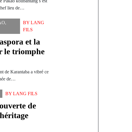
 de Pakao kolibantang s’est
chef lieu de…
AO
,
BY
LANG
FILS
aspora et la
r le triomphe
nt de Karantaba a vibré ce
ophée de…
BY
LANG FILS
couverte de
héritage