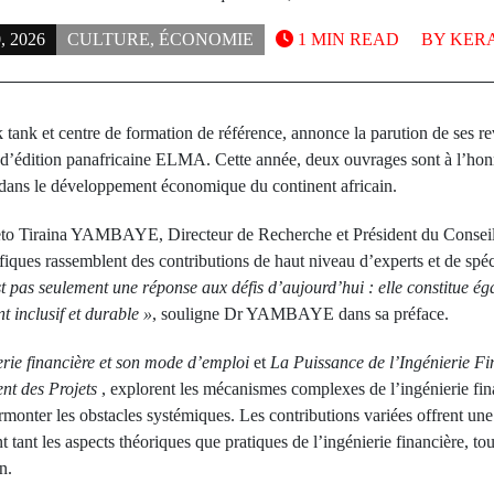
 2026
CULTURE
,
ÉCONOMIE
1 MIN READ
BY
KER
tank et centre de formation de référence, annonce la parution de ses re
 d’édition panafricaine ELMA. Cette année, deux ouvrages sont à l’honne
al dans le développement économique du continent africain.
to Tiraina YAMBAYE, Directeur de Recherche et Président du Conseil S
ques rassemblent des contributions de haut niveau d’experts et de spéc
st pas seulement une réponse aux défis d’aujourd’hui : elle constitue é
 inclusif et durable »
, souligne Dr YAMBAYE dans sa préface.
erie financière et son mode d’emploi
et
La Puissance de l’Ingénierie Fi
nt des Projets
, explorent les mécanismes complexes de l’ingénierie fin
rmonter les obstacles systémiques. Les contributions variées offrent une
 tant les aspects théoriques que pratiques de l’ingénierie financière, to
n.