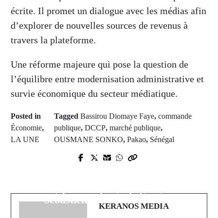
écrite. Il promet un dialogue avec les médias afin
d’explorer de nouvelles sources de revenus à
travers la plateforme.
Une réforme majeure qui pose la question de
l’équilibre entre modernisation administrative et
survie économique du secteur médiatique.
Posted in
Tagged
Bassirou Diomaye Faye
,
commande
Économie
,
publique
,
DCCP
,
marché publique
,
LA UNE
OUSMANE SONKO
,
Pakao
,
Sénégal
Prev Post
Next Post
Sauvetage de 123 migrants
France :Rejet de la motion de
irréguliers par la Marine nationale
censure de LFI, le Gouvernement
sénégalaise au large de Sangomar
Sébastien Lecornu maintenu
KERANOS MEDIA