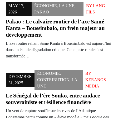
MAY 17,
ÉCONOMIE
,
LA UNE
,
BY
LANG
2026
PAKAO
FILS
Pakao : Le calvaire routier de l’axe Samé
Kanta – Boussimbalo, un frein majeur au
développement
L’axe routier reliant Samé Kanta à Boussimbalo est aujourd’hui
dans un état de dégradation critique. Cette piste rurale s’est
transformée…
ÉCONOMIE
,
BY
DECEMBER
CONTRIBUTION
,
LA
KERANOS
31, 2025
UNE
MEDIA
Le Sénégal de l’ère Sonko, entre audace
souverainiste et résilience financière
Un vent de rupture souffle sur les rives de l’Atlantique.
Longtemps perçu comme un « élève modèle » mais docile des