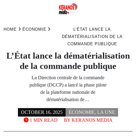
Skip
to
HOME
ÉCONOMIE
L’ÉTAT LANCE LA
content
DÉMATÉRIALISATION DE LA
COMMANDE PUBLIQUE
L’État lance la dématérialisation
de la commande publique
La Direction centrale de la commande
publique (DCCP) a lancé la phase pilote
de la plateforme nationale de
dématérialisation de…
OCTOBER 16, 2025
ÉCONOMIE
,
LA UNE
1 MIN READ
BY
KERANOS MEDIA