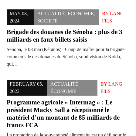
MAY 08,
ACTUALITÉ
,
ÉCONOMIE
,
BY
LANG
2024
SOCIÉTÉ
FILS
Brigade des douanes de Sénoba : plus de 3
milliards en faux billets saisis
Sénoba, le 08 mai (Kéranos)– Coup de maître pour la brigade
commerciale des douanes de Sénoba, subdivision de Kolda,
qui…
FEBRUARY 05,
ACTUALITÉ
,
BY
LANG
2023
ÉCONOMIE
FILS
Programme agricole « Intermag » : Le
président Macky Sall a réceptionné le
matériel d’un montant de 85 milliards de
francs FCA
La promotion de la souveraineté alimentaire est un défi pour le